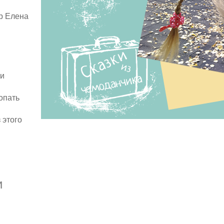
р Елена
 и
опать
 этого
и