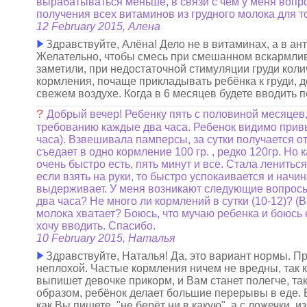
вырабатываться меньше, в связи с чем у меня вопр
получения всех витаминов из грудного молока для 
12 February 2015, Алена
Здравствуйте, Алёна! Дело не в витаминах, а в а
Желательно, чтобы смесь при смешанном вскармлива
заметили, при недостаточной стимуляции груди кол
кормления, почаще прикладывать ребёнка к груди, д
свежем воздухе. Когда в 6 месяцев будете вводить 
?
Добрый вечер! Ребенку пять с половиной месяцев,
требованию каждые два часа. Ребенок видимо привы
часа). Взвешивала памперсы, за сутки получается от
съедает в одно кормление 100 гр. , редко 120гр. Но
очень быстро есть, пять минут и все. Стала лениться
если взять на руки, то быстро успокаивается и начи
выдерживает. У меня возникают следующие вопросы:
два часа? Не много ли кормлений в сутки (10-12)? (
молока хватает? Боюсь, что мучаю ребенка и боюсь 
хочу вводить. Спасибо.
10 February 2015, Наталья
Здравствуйте, Наталья! Да, это вариант нормы. П
неплохой. Частые кормления ничем не вредны, так к
выпишет девочке прикорм, и Вам станет полегче, та
образом, ребёнок делает большие перерывы в еде. 
как Вы пишете, "не берёт ни в какую", а с ложечки, 