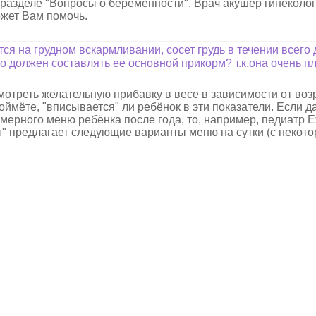
 разделе "Вопросы о беременности". Врач акушер гинеколо
ожет Вам помочь.
я на грудном вскармливании, сосет грудь в течении всего д
о должен составлять ее основной прикорм? т.к.она очень пл
отреть желательную прибавку в весе в зависимости от возр
 поймёте, "вписывается" ли ребёнок в эти показатели. Если д
имерного меню ребёнка после года, то, например, педиатр 
ет" предлагает следующие варианты меню на сутки (с неко