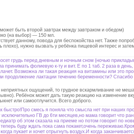
 может быть второй завтрак между завтраком и обедом)
око (на выбор) — 150 мл.
твует данному, повода для беспокойства нет. Также попро
ь плохо), нужно вызвать у ребёнка пищевой интерес и затем
сосет грудь перед дневным и ночным сном (ночью прикладыв
 принимать фолиевую к-ту и вит. Е по 1 таб. 2 раза в день
плачет. Возможна ли такая реакция на витамины или это пр
 ли продолжение лактации течению беременности? Спасибо з
е неприятных ощущений, то грудное вскармливание не меш
ывно). Ребёнок может дать такую реакцию на изменение вк
кнет или самоотлучится. Всего доброго.
к быстро!Про смесь я поняла что смысла нет при наших пр
 исключительно ГВ до 6ти месяцев,но мама говорит что ра
 педиатр об этом сказала на приеме но потом говорит по н
теперь буду ждать пока сама покакет,очень переживаю.Кр
 когда пукает и хочет отрыгнуть воздух.И когда заканчивает