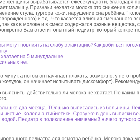
ме женщины вырабатывается ежесекундно) и, благодаря пр
пает малышу. Признаки нехватки молока это снижение коли
менение стула, тургора кожи, нарушение сна ребёнка, "голо
новорожденного) и т.д.. Что касается влияния смешанного в
 так как в молоке и в смеси содержатся разные вещества, 
онкретно Вам ответит опытный педиатр, который конкретно
ы могут повлиять на слабую лактацию?Как добиться того,ч
енку
о хватает на 5 минут,дальше
сильных нет.
о минут, а потом он начинает плакать, возможно, у него пр
в желудок, он начинает испытывать дискомфорт). Рекоменд
о выяснить, действительно ли молока не хватает. По каким 
ого.
малышке два месяца. ТОлшько выписались из больницы. Ле
нхи чистые. Кололи антибиотики. Сразу же в день выписки 
ю водой. Педиатр в поликлинике никчемный ничего путного с
ированного педиатра для осмотра ребёнка. Молоко пока м