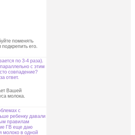
буйте поменять
 подкрепить его.
ается по 3-4 раза).
, параллельно с этим
осто совпадение?
а ответ.
ает Вашей
уса молока.
облемах с
ньше ребенку давали
овым правилам
оме ГВ еще даю
ся молоко в одной