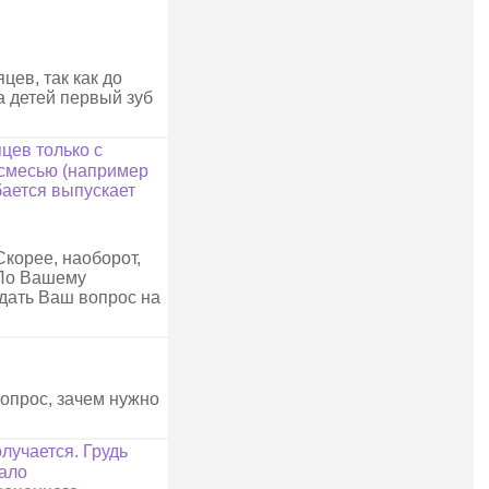
яцев, так как до
а детей первый зуб
цев только с
 смесью (например
бается выпускает
Скорее, наоборот,
 По Вашему
адать Ваш вопрос на
вопрос, зачем нужно
лучается. Грудь
тало