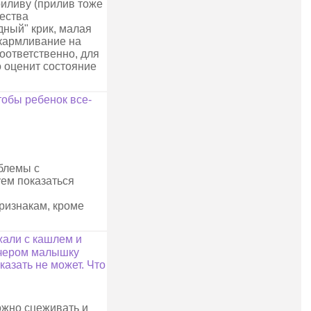
иливу (прилив тоже
чества
дный" крик, малая
скармливание на
соответственно, для
 оценит состояние
тобы ребенок все-
облемы с
уем показаться
признакам, кроме
жали с кашлем и
вечером малышку
казать не может. Что
ожно сцеживать и