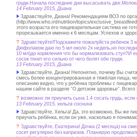
груди.Начала последние дни высасывать две.Молока
14 February 2015, Диана
Здравствуйте, Диана! Рекомендациям ВОЗ по орга
(http://www.who.int/nutrition/topics/exclusive_breast
этого возраста его пищеварительная система не го
прорезывается именно к 6 месяцам. Успехов и здоро
?
Здравствуйте!Подскажите пожалуйста ребенок 3 м
Дюфолаком даю по 5 мл около 2х недель,но послед
10 мл)до кормления что бы нормализовать стул?И е
сосок тянет его сильно от чего болят обе груди.
13 February 2015, Диана
Здравствуйте, Диана! Непонятно, почему Вы счита
смесь более концентрированная и тяжёлая пища, че
описанию видно, что у ребёнка проблемы с пищеваре
нашем сайте в разделе "О детском здоровье". Всего
?
возможно ли приучить сына 1.4 сосать грудь, если о
13 February 2015, хельга соснина
Здравствуйте, Хельга! Да, это возможно, Вы же п
приучать ребёнка, если он уже, насколько я понимаю
?
Здравствуйте, Екатерина! Дочка (2 месяца) на см
сосет регулярно без капризов. Планирую продолжать