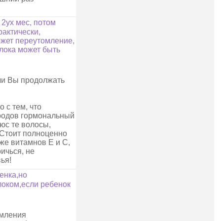
 2ух мес, потом
рактически,
может переутомление,
олока может быть
 ли Вы продолжать
 с тем, что
 родов гормональный
юс те волосы,
 Стоит полноценно
кже витамнов Е и С,
ичься, не
ья!
енка,но
олоком,если ребенок
рмления