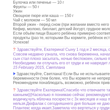
Булочка или печенье — 10 г
Фрукты — 50 г
Ужин
Овощное пюре или каша — 150 г
Чай с молоком — 50 мл
Второй ужин - перед сном (при желании вместо него
Кефир, молоко, биолакт, детский йогурт, грудное мол
Если объём пищи Вашего ребёнка примерно соответс
продукты (раз те, которыми Вы кормите, ребёнок ест
Успехов!
?
Здравствуйте, Екатерина! Сыну 1 год и 2 месяца, 
Совсем недавно узнала, что снова беременна, начала
сын стал плохо засыпать, ночью беспокоен, сильно 
Необходимо ли отлучать его от груди и не навредит
15 February 2015, Светлана
Здравствуйте, Светлана! Если Вы не испытывает
беременности (тем более, что Вы кормите не непрер
Рекомендуем понаблюдать, возможно, ребёнок привы
?
Здравствуйте Екатерина!Спасибо что отвечаете та
какньем(((Насколько я понимаю сейчас рекомендуют
водичку,чуть яблочка поскрести с 3х месяцев и наш
нельзя.Дюфалак с сегодняшнего дня больше не даю 
Плантекс когда икает.Заметила что вертеться у груди