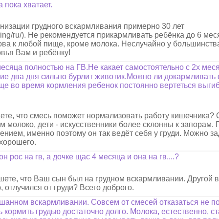
 пока хватает.
низации грудного вскармливания примерно 30 лет
feeding/ru/). Не рекомендуется прикармливать ребёнка до 6 мес
това к любой пище, кроме молока. Неслучайно у большинств
вья Вам и ребёнку!
есяца полностью на ГВ.Не какает самостоятельно с 2х меся
ние два дня сильно бурлит животик.Можно ли докармливать
ще во время кормления ребенок постоянно вертеться выги
ете, что смесь поможет нормализовать работу кишечника? 
м молоко, дети - искусственники более склонны к запорам.
нием, именно поэтому он так ведёт себя у груди. Можно з
 хорошего.
н рос на гв, а дочке щас 4 месяца и она на гв....?
ишете, что Ваш сын был на грудном вскармливании. Другой 
, отлучился от груди? Всего доброго.
ешанном вскармливании. Совсем от смесей отказаться не по
 кормить грудью достаточно долго. Молока, естественно, с