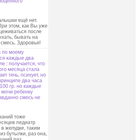
ноценного
алышки ещё нет.
ри этом, как Вы уже
сцеживаться после
ыхать, бывать на
 смесь. Здоровья!
а по моему
тся каждые два
е : получается, что
того месяца стала
ет течь, психует, но
 принципе два часа
100 гр. но каждые
у мочи ребенку
равданно смесь не
каний тоже
месяцев педиатр
 в желудке, таким
з бутылки, раз она,
лишний раз