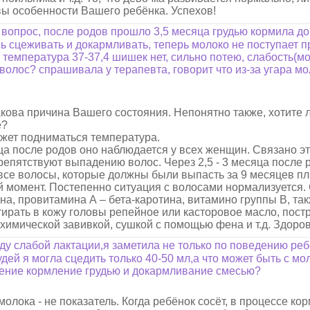
овы особенности Вашего ребёнка. Успехов!
вопрос, после родов прошло 3,5 месяца грудью кормила до
сь сцеживать и докармливать, теперь молоко не поступает п
т температура 37-37,4 шишек нет, сильно потею, слабость(
олос? спрашивала у терапевта, говорит что из-за угара м
какова причина Вашего состояния. Непонятно также, хотите
е?
жет подниматься температура.
яца после родов оно наблюдается у всех женщин. Связано это
епятствуют выпадению волос. Через 2,5 - 3 месяца после
все волосы, которые должны были выпасть за 9 месяцев пл
 момент. Постепенно ситуация с волосами нормализуется.
ена, провитамина А – бета-каротина, витамино группы В, та
тирать в кожу головы репейное или касторовое масло, постр
химической завивкой, сушкой с помощью фена и т.д. Здоров
ду слабой лактации,я заметила не только по поведению реб
дей я могла сцедить только 40-50 мл,а что может быть с м
ение кормление грудью и докармливание смесью?
олока - не показатель. Когда ребёнок сосёт, в процессе ко