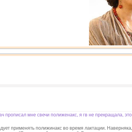
рач прописал мне свечи полиженакс, я гв не прекращала, эт
ндует применять полижинакс во время лактации. Наверняка