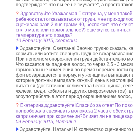
подтверждает, что вы её не "мучаете", а просто так
?
Здравствуйте Уважаемая Екатерина, у меня такой 
ребенок стал отказываться от груди, мне приходило
сцеживаю разв 2 дня грамм 40, беспокоит, что скаче
сплю мало,или гормональное?) еще жутко сыпиться в
температура это правда?
10 February 2015, светлана
Здравствуйте, Светлана! Заочно трудно сказать, 
кормить или хотите свернуть грудное вскармливани
При неполном опорожнении груди действительно мо
Что касается выпадения волос, то через 2,5 - 3 мес
гормональные изменения во время беременности пр
фон возвращается в норму, и у женщины выпадают 
которые должны выпадать каждый день в настоящий
питаться (достаточное количества белка, цинка, сел
железа, меди, кобальта и других микроэлементов), в
злоупотреблять в этот период окрашиванием волос, 
?
Екатерина,здравствуйте!Спасибо за ответ.По пово
попробовала сцеживать молоко,за 2 часа с обеих гру
капризничает при кормлении?Влияет ли на пищевар
09 February 2015, Наталья
Здравствуйте, Наталья! И количество сцеженного м