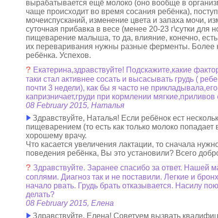
вырабатывается ещё молоко (оно вообще в организ
чаще происходит во время сосания ребёнка), посту
мочеиспусканий, изменение цвета и запаха мочи, из
суточная прибавка в весе (менее 20-23 г\сутки для 
пищеварение малыша, то да, влияние, конечно, есть,
их переваривания нужны разные ферменты. Более к
ребёнка. Успехов.
?
Екатерина,здравствуйте! Подскажите,какие фактор
таки стал активнее сосать и высасывать грудь ( реб
почти 3 недели), как бы я часто не прикладывала,ег
капризничает,груди при кормлении мягкие,приливов 
08 February 2015, Наталья
Здравствуйте, Наталья! Если ребёнок ест нескольк
пищеварением (то есть как только молоко попадает 
хорошему врачу.
Что касается увеличения лактации, то сначала нужн
поведения ребёнка, Вы это установили? Всего добр
?
Здравствуйте. Заранее спасибо за ответ. Нашей 
соплями. Диагноз так и не поставили. Легкие и бро
начало рвать. Грудь брать отказывается. Насилу по
делать?
08 February 2015, Елена
Здравствуйте, Елена! Советуем вызвать квалифиц