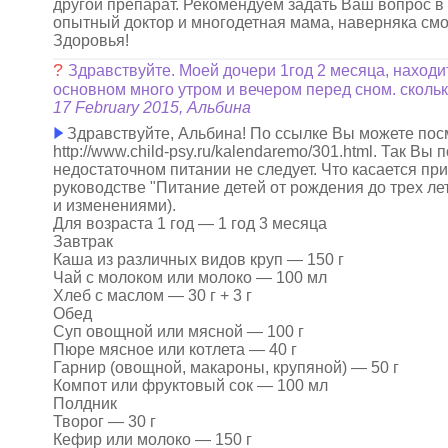
другой препарат. Рекомендуем задать Ваш вопрос в
опытный доктор и многодетная мама, наверняка см
Здоровья!
?
Здравствуйте. Моей дочери 1год 2 месяца, находитс
основном много утром и вечером перед сном. скольк
17 February 2015, Альбина
Здравствуйте, Альбина! По ссылке Вы можете посм
http://www.child-psy.ru/kalendaremo/301.html. Так Вы
недостаточном питании не следует. Что касается пр
руководстве "Питание детей от рождения до трех л
и изменениями).
Для возраста 1 год — 1 год 3 месяца
Завтрак
Каша из различных видов круп — 150 г
Чай с молоком или молоко — 100 мл
Хлеб с маслом — 30 г + 3 г
Обед
Суп овощной или мясной — 100 г
Пюре мясное или котлета — 40 г
Гарнир (овощной, макароны, крупяной) — 50 г
Компот или фруктовый сок — 100 мл
Полдник
Творог — 30 г
Кефир или молоко — 150 г