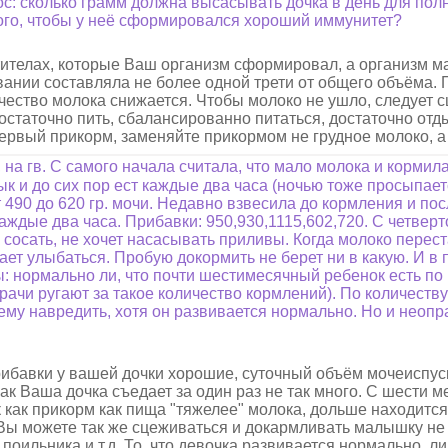
ос: сколько грамм должна высасывать дочка в день для пол
того, чтобы у неё сформировался хороший иммунитет?
нтителах, которые Ваш организм сформировал, а организм м
нии составляла не более одной трети от общего объёма. П
ичество молока снижается. Чтобы молоко не ушло, следует 
остаточно пить, сбалансированно питаться, достаточно отд
первый прикорм, заменяйте прикормом не грудное молоко, а
 на гв. С самого начала считала, что мало молока и кормил
к и до сих пор ест каждые два часа (ночью тоже просыпае
 490 до 620 гр. мочи. Недавно взвесила до кормления и посл
 каждые два часа. Прибавки: 950,930,1115,602,720. С четвер
 сосать, не хочет насасывать приливы. Когда молоко переста
нает улыбаться. Пробую докормить не берет ни в какую. И в
 нормально ли, что почти шестимесячный ребенок есть по 
Врачи ругают за такое количество кормлений). По количеств
ему навредить, хотя он развивается нормально. Но и неоп
рибавки у вашей дочки хорошие, суточный объём мочеиспус
ак Ваша дочка съедает за один раз не так много. С шести 
к как прикорм как пища "тяжелее" молока, дольше находится
Вы можете так же сцеживаться и докармливать малышку не и
из поильника и т.д. То, что девочка развивается нормально, 