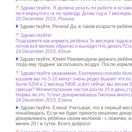
?
Здравствуйте. Я должна уехать по работе и остав
ли я вернутся к гв по приезду. Дочке год и 7 месяце
20 December 2015, Регина
Здравствуйте, Регина! Да, в таком возрасте ребён
?
Здравствуйте!
Подскажите как кормить ребёнка 3х месяцев грдью,к
потом всё молоко обратно и выходит.Что делать?Сп
19 December 2015, Юлия
Здравствуйте, Юлия! Рекомендуем держать ребёнка
тогда ему труднее заглатывать воздух. После кормл
?
Здравствуйте уважаемая, Екатерина,спасибо боль
кушаем мы по 5-10 минут очень редко бывает что по
были 5204 в 2 месяца 5808 ,а вот сейчас мы весом
смесью? Мочеиспускание частое раз по 15 в день,ст
Норма ли это ?стоит докармливаешь?молока много,г
18 December 2015, Елена
Здравствуйте, Елена! Учитывая, что в первый мес
понаблюдать. Если же будет принято решение докар
докармливать ребёнка своим молоком - с ложечки, из
менее 20 г в сутки. Всего доброго!