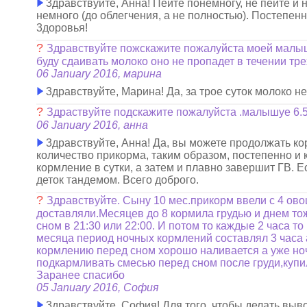
3дравствуйте, Анна! Пейте понемногу, не пейте и 
немного (до облегчения, а не полностью). Постепен
3доровья!
?
Здравствуйте пожскажите пожалуйста моей малышк
буду сдаивать молоко оно не пропадет в течении тр
06 January 2016, марина
3дравствуйте, Марина! Да, за трое суток молоко н
?
Здраствуйте подскажите пожалуйста .малышуе 6.5
06 January 2016, анна
3дравствуйте, Анна! Да, вы можете продолжать ко
количество прикорма, таким образом, постепенно и 
кормление в сутки, а затем и плавно завершит ГВ.
деток тандемом. Всего доброго.
?
Здравствуйте. Сыну 10 мес.прикорм ввели с 4 ово
доставляли.Месяцев до 8 кормила грудью и днем тож
сном в 21:30 или 22:00. И потом то каждые 2 часа то
месяца период ночных кормлений составлял 3 часа а
кормлению перед сном хорошо наливается а уже ноч
подкармливать смесью перед сном после груди,купил
Заранее спасибо
05 January 2016, София
3дравствуйте, София! Для того, чтобы делать выв