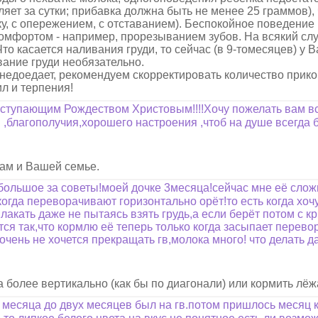
яет за сутки; прибавка должна быть не менее 25 граммов), ч
ку, с опережением, с отставанием). Беспокойное поведение
комфортом - например, прорезыванием зубов. На всякий сл
о касается наливания груди, то сейчас (в 9-томесяцев) у В
вание груди необязательно.
 недоедает, рекомендуем скорректировать количество прико
л и терпения!
аступающим Рождеством Христовым!!!!Хочу пожелать вам вс
 ,благополучия,хорошего настроения ,чтоб на душе всегда 
Вам и Вашей семье.
ольшое за советы!моей дочке 3месяца!сейчас мне её слож
когда переворачивают горизонтально орёт!то есть когда хоч
лакать даже не пытаясь взять грудь,а если берёт потом с к
ется так,что кормлю её теперь только когда засыпает перев
очень не хочется прекращать гв,молока много! что делать д
более вертикально (как бы по диагонали) или кормить лёж
 месяца до двух месяцев был на гв.потом пришлось месяц 