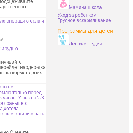
 подсцеживайте
карственного.
Мамина школа
Уход за ребенком.
Грудное вскармливание
шую операцию если я
Программы для детей
я!
Детские студии
ьгрудью.
личивайте
 перейдёт наодно-два
алыша кормят двоих
ств не
ормлю только перед
 часов. У него в 2-3
как раньше,к
а,хотела
то все организовать.
очно.Оцените