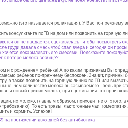
 то липкое белого цвета.на вкус не понятное.есть ли возмо
зможно (это называется релактация). У Вас по-прежнему 
ть консультанта поГВ на дом или позвонить на горячую л
жется он не наедается. сцеживалась , чтобы посмотреть ск
ле груди давала смесь чтоб спал.вчера и сегодня он просы
не хочется докармливать его смесями. Подскажите пожалуйс
ет к потере молока вообще?
м и с рождением ребёнка! А по каким признакам Вы опред
 смесью ребёнок по-прежнему беспокоен. 3начит, причины б
у, а также позвонить на горячую линию по ГВ или вызвать
ньше, чем количество молока высасываемого - ведь при ст
ровь и новый прилив молока; при сцеживании это происходи
ии, но молоко, главным образом, приходит не от этого, а 
требованию). То есть травы, лактогонные чаи, гомеопатия, 
мить и кормить. Успехов!
39 на протяжении двух дней без антибиотика