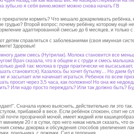
ю 4дня назад,так как малыш вес не набирал.перевили на пи
на зубы,но я себя виню.может можно снова начать ГВ
му прекратили кормить? Что мешало докармливать ребёнка, 
е грудью? Второй вопрос: почему ребёнку, которому ещё не
рмление адаптированной смесью до 6 месяцев, и только с
ют детям справляться с заболеваниями (своя имунная сис
мите! 3доровья!
ногу даем смесь (Нутрилак). Молока становится все мень
угом! Врач сказала, что в общем и с груди и смесь малышка
колько дней так: молока в груди практически не высасывает,
ушать становится). Казалось бы хочет бутылку… Но даем бут
мг и засыпает или начинает играться. Ребенок по всем при
ать просит через 3,5 часа, как положено! Но она же недоеда
равить? Или надо просто переждать? Или так должно быть? Б
дает!". Сначала нужно выяснить, действительно ли это так.
тулом, прибавкой в весе. Если ребёнок спокоен, спит не с
лой почти прозрачной мочой, имеет жидкий или кашицеобра
минимум 20 г в сутки, про него никак нельзя сказать, что о
ения схемы докорма и обсуждения способов увеличения ла
чки, поильника, с ложечки. Сил и терпения.