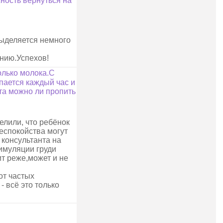
жность вернуться на
выделяется немного
инию.Успехов!
олько молока.С
пается каждый час и
та можно ли пропить
елили, что ребёнок
еспокойства могут
 консультанта на
имуляции груди
т реже,может и не
от частых
- всё это только