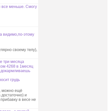
я все меньше. Смогу
ха видимо,по-этому
лярно своему телу),
е три месяца
сом 4268 в 1месяц
ли докармливаешь
осит грудь
), можно ещё
 достаточно) и
 прибавку в весе не