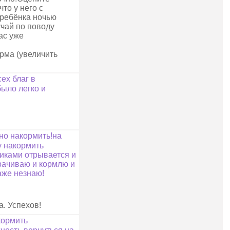
то у него с
 ребёнка ночью
учай по поводу
ас уже
рма (увеличить
ех благ в
было легко и
но накормить!на
у накормить
риками отрывается и
орачиваю и кормлю и
аже незнаю!
а. Успехов!
кормить