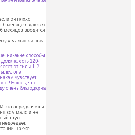
тание и кашки.вчера
если он плохо
т 6 месяцев, даются
 6 месяцев вводится
тему у малышей пока
ше, никакие способы
 должна есть 120-
 сосет от силы 1-2
ылку, она
знакам чувствует
ет!!! Боюсь, что
уду очень благодарна
 И это определяется
лишком мало и не
зный стул
н недоедает.
ктации. Также