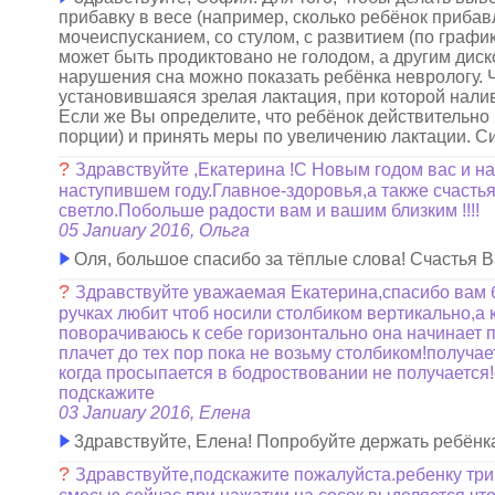
прибавку в весе (например, сколько ребёнок прибавл
мочеиспусканием, со стулом, с развитием (по графи
может быть продиктовано не голодом, а другим дис
нарушения сна можно показать ребёнка неврологу. Чт
установившаяся зрелая лактация, при которой нали
Если же Вы определите, что ребёнок действительно
порции) и принять меры по увеличению лактации. Си
?
Здравствуйте ,Екатерина !С Новым годом вас и н
наступившем году.Главное-здоровья,а также счастья
светло.Побольше радости вам и вашим близким !!!!
05 January 2016, Ольга
Оля, большое спасибо за тёплые слова! Счастья 
?
Здравствуйте уважаемая Екатерина,спасибо вам б
ручках любит чтоб носили столбиком вертикально,а 
поворачиваюсь к себе горизонтально она начинает п
плачет до тех пор пока не возьму столбиком!получа
когда просыпается в бодроствовании не получается!
подскажите
03 January 2016, Елена
3дравствуйте, Елена! Попробуйте держать ребёнка 
?
Здравствуйте,подскажите пожалуйста.ребенку три