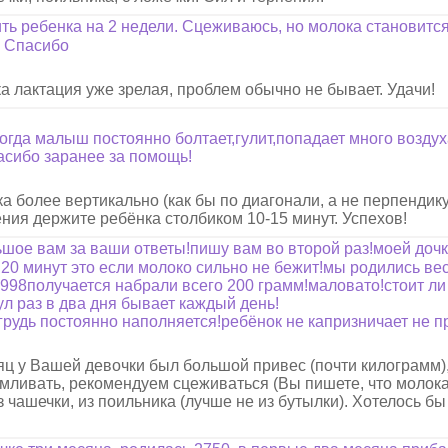
ить ребенка на 2 недели. Сцеживаюсь, но молока становитс
в. Спасибо
ка лактация уже зрелая, проблем обычно не бывает. Удачи!
огда малыш постоянно болтает,гулит,попадает много возду
асибо заранее за помощь!
 более вертикально (как бы по диагонали, а не перпендику
ения держите ребёнка столбиком 10-15 минут. Успехов!
шое вам за ваши ответы!пишу вам во второй раз!моей дочк
 20 минут это если молоко сильно не бежит!мы родились ве
 5998получается набрали всего 200 грамм!маловато!стоит 
ул раз в два дня бывает каждый день!
рудь постоянно наполняется!ребёнок не капризничает не пр
яц у Вашей девочки был большой привес (почти килограмм
мливать, рекомендуем сцеживаться (Вы пишете, что молока
 чашечки, из поильника (лучше не из бутылки). Хотелось бы