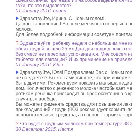
смесью.сейчас при нажатии на сосок выделяется что
гв?и что это выделяется?
01 January 2016, ирина
3дравствуйте, Ирина! С Новым годом!
Да,восстановление ГВ после месячного перерыва во
молока.
Для более подробной информации советуем пригласи
?
Здравствуйте, ребенку неделя с небольшим.мне ка
обеих грудей вышло 25 мл.Два дня подряд ночью пос
без смеси не перестает успокаиватся. Мне совсем 
таблетки для лактации? И их применение не привед
01 January 2016, Юля
3дравствуйте, Юля! Поздравляем Вас с Новым годо
не наедается? Вы же сами пишете, что при докорме
быть другими! Рекомендуем показать малыша педиатр
дом. Количество сцеженного молока частобывает ме
ротиком ребёнка приосходит выброс окситоцина в к
случиться вообще.
Вы можете применять средства для повышения лактац
прикладываний к груди (ВО3 рекомендует кормить по 
вспомогательные средства, а главное - кормить, кор
?
что будет с грудным молоком при температуре 38-
30 December 2015, Настя