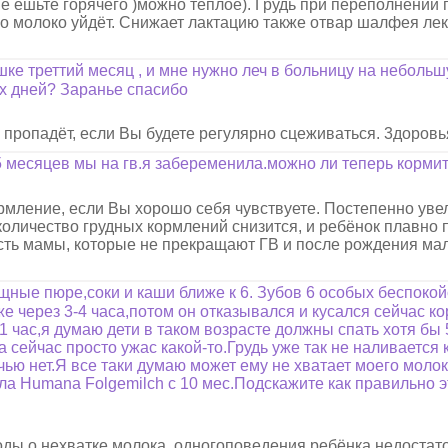
не ешьте горячего )можно тёплое). Грудь при переполнении
но молоко уйдёт. Снижает лактацию также отвар шалфея ле
е треттий месяц , и мне нужно леч в больницу на неболь
ех дней? Заранье спасибо
е пропадёт, если Вы будете регулярно сцеживаться. 3доровь
 месяцев мы на гв.я забеременила.можно ли теперь кормит
рмление, если Вы хорошо себя чувствуете. Постепенно уве
количество грудных кормлений снизится, и ребёнок плавно
 Есть мамы, которые не прекращают ГВ и после рождения м
щные пюре,соки и каши ближе к 6. Зубов 6 особых беспокой
е через 3-4 часа,потом он отказывался и кусался сейчас к
 1 час,я думаю дети в таком возрасте должны спать хотя бы 5
 сейчас просто ужас какой-то.Грудь уже так не наливается 
ью нет.Я все таки думаю может ему не хватает моего молок
а Humana Folgemilch с 10 мес.Подскажите как правильно э
оды о нехватке молока, одногоповедения ребёнка недостат