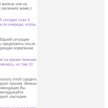
й железе или не
х явлениях маме с
А сегодня спал 4
ве по очереди, чтобы
 Вашей ситуации
дь предложить после
ледующее кормление
ие на время лечения
живаюсь, но там 10
льтату (чтоб сцедить
ирует прилив. Можно
екомендации Вы
прикладывайте
ирует лактацию.