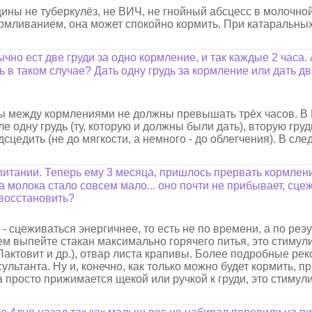
щины не туберкулёз, не ВИЧ, не гнойный абсцесс в молочно
рмливанием, она может спокойно кормить. При катаральны
чно ест две груди за одно кормление, и так каждые 2 часа. 
ть в таком случае? Дать одну грудь за кормление или дать д
вы между кормлениями не должны превышать трёх часов. В
е одну грудь (ту, которую и должны были дать), вторую гру
дсцедить (не до мягкости, а немного - до облегчения). В с
итании. Теперь ему 3 месяца, пришлось прервать кормлен
 а молока стало совсем мало... оно почти не прибывает, сце
 восстановить?
 сцеживаться энергичнее, то есть не по времени, а по реэу
м выпейте стакан максимально горячего питья, это стимул
Лактовит и др.), отвар листа крапивы. Более подробные р
ультанта. Ну и, конечно, как только можно будет кормить, 
а просто прижимается щекой или ручкой к груди, это стимул