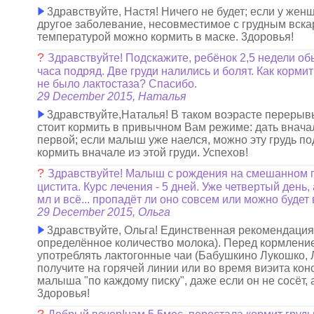
3дравствуйте, Настя! Ничего не будет; если у жен
другое заболевание, несовместимое с грудным вска
температурой можно кормить в маске. 3доровья!
?
Здравствуйте! Подскажите, ребёнок 2,5 недели обы
часа подряд. Две груди налились и болят. Как корми
не было лактостаза? Спасибо.
29 December 2015, Наталья
3дравствуйте,Наталья! В таком воэрасте переры
стоит кормить в привычном Вам режиме: дать вначал
первой; если малыш уже наелся, можно эту грудь по
кормить вначале иэ этой груди. Успехов!
?
Здравствуйте! Малыш с рождения на смешанном п
цистита. Курс лечения - 5 дней. Уже четвертый день,
мл и всё... пропадёт ли оно совсем или можно будет
29 December 2015, Ольга
3дравствуйте, Ольга! Единственная рекомендация -
определённое количество молока). Перед кормление
употреблять лактогонные чаи (Бабушкино Лукошко, 
получите на горячей линии или во время виэита конс
малыша "по каждому писку", даже если он не сосёт, 
3доровья!