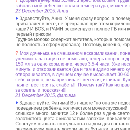
?
Добрый вечер!нам 5,5мес .перестала кормит грудь
заболел мой ребёнок сопли и температура, может и 
23 December 2015, Анна
3дравствуйте, Анна! У меня сразу вопрос: а поче
прибавляет в весе, не прекращая при этом кормлени
каши? И ВО3, и РАМН рекомендуют полное ГВ или ко
первый прикорм.
Грудное молоко содержит антитела, которые помога
не полностью сформирована). Поэтому, конечно, кор
?
Моя доченька на смешанном вскармливании, понем
увеличить лактацию не помогают, теперь вопрос в др
150 мл за одно кормление, через 3,5-4 часа. Уже нес
минуты и отворачивается (да и там видимо нечего к
отворачивается, в лучшем случае высасывает 30-60 
себя хорошо, не капризничает, весёлая, игривая. Куш
начнет вес терять, слабеть!!! Почему так? Как исп
за советы и подсказки!!!
21 December 2015, фатима
3дравствуйте, Фатима! Вs пишете "но она же недое
поведением ребёнка, количеством мочеиспусканий, с
слишком много, мочится 12 и более раз в день свет
золотистого цвета с кисловатым запахом, прибавляет 
Советуем вызвать консультанта на дом для составл
рекомендуем давать докорм не из бутылки, а из чаше