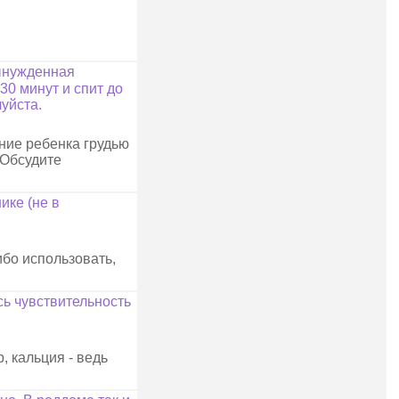
вынужденная
30 минут и спит до
уйста.
ние ребенка грудью
 Обсудите
ике (не в
ибо использовать,
сь чувствительность
, кальция - ведь