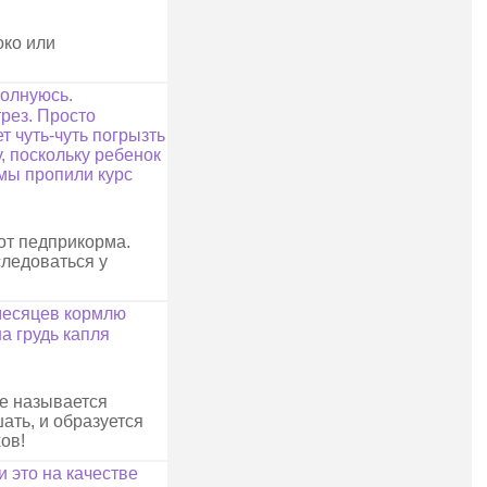
око или
волнуюсь.
трез. Просто
т чуть-чуть погрызть
, поскольку ребенок
 мы пропили курс
от педприкорма.
следоваться у
 месяцев кормлю
на грудь капля
ое называется
ать, и образуется
хов!
и это на качестве