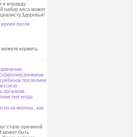
и и вправду
ой набор веса может
циалисту.Здоровья!
е время после
ы можете кормить.
кормления
со(кролик),вечером
ю.ребенок послелнее
ет,сисю
нь организм
ении лня когда
 из-за молока...как
руг стало причиной
й может быть