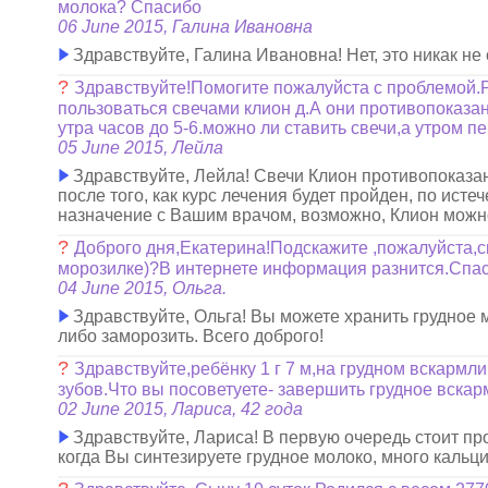
молока? Спасибо
06 June 2015, Галина Ивановна
Здравствуйте, Галина Ивановна! Нет, это никак не
?
Здравствуйте!Помогите пожалуйста с проблемой.
пользоваться свечами клион д.А они противопоказаны
утра часов до 5-6.можно ли ставить свечи,а утром 
05 June 2015, Лейла
Здравствуйте, Лейла! Свечи Клион противопоказа
после того, как курс лечения будет пройден, по ист
назначение с Вашим врачом, возможно, Клион можно
?
Доброго дня,Екатерина!Подскажите ,пожалуйста,с
морозилке)?В интернете информация разнится.Спас
04 June 2015, Ольга.
Здравствуйте, Ольга! Вы можете хранить грудное м
либо заморозить. Всего доброго!
?
Здравствуйте,ребёнку 1 г 7 м,на грудном вскармли
зубов.Что вы посоветуете- завершить грудное вска
02 June 2015, Лариса, 42 года
Здравствуйте, Лариса! В первую очередь стоит пр
когда Вы синтезируете грудное молоко, много кальци