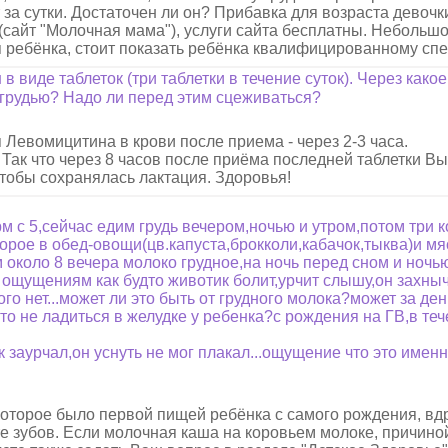
 за сутки. Достаточен ли он? Прибавка для возраста девочк
сайт "Молочная мама"), услуги сайта бесплатны. Небольш
 ребёнка, стоит показать ребёнка квалифицированному спе
виде таблеток (три таблетки в течение суток). Через како
 грудью? Надо ли перед этим сцеживаться?
Левомицитина в крови после приема - через 2-3 часа.
 Так что через 8 часов после приёма последней таблетки В
чтобы сохранялась лактация. Здоровья!
м с 5,сейчас едим грудь вечером,ночью и утром,потом три 
орое в обед-овощи(цв.капуста,брокколи,кабачок,тыква)и мя
 около 8 вечера молоко грудное,на ночь перед сном и ночь
 ощущениям как будто животик болит,урчит слышу,он захныч
кого нет...может ли это быть от грудного молока?может за де
 то не ладиться в желудке у ребенка?с рождения на ГВ,в теч
 заурчал,он уснуть не мог плакал...ощущение что это именно
которое было первой пищей ребёнка с самого рождения, вд
е зубов. Если молочная каша на коровьем молоке, причино