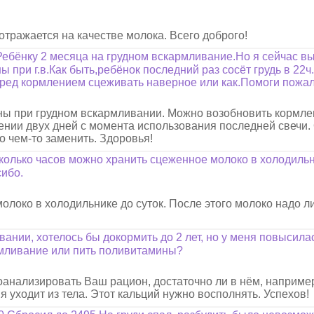
 отражается на качестве молока. Всего доброго!
Ребёнку 2 месяца на грудном вскармливание.Но я сейчас 
 при г.в.Как быть,ребёнок последний раз сосёт грудь в 22ч.
перед кормлением сцеживать наверное или как.Помоги пожал
ны при грудном вскармливании. Можно возобновить кормле
ечении двух дней с момента использования последней свечи.
 чем-то заменить. Здоровья!
колько часов можно хранить сцеженное молоко в холодильн
ибо.
олоко в холодильнике до суток. После этого молоко надо л
вании, хотелось бы докормить до 2 лет, но у меня повысила
рмливание или пить поливитамины?
оанализировать Ваш рацион, достаточно ли в нём, например
я уходит из тела. Этот кальций нужно восполнять. Успехов!