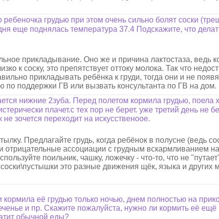
 ребеночка грудью при этом очень сильно болят соски (тр
дня еще поднялась температура 37.4 Подскажите, что дела
ьное прикладывание. Оно же и причина лактостаза, ведь к
ко к соску, это препятствует оттоку молока. Так что недос
ильно прикладывать ребёнка к груди, тогда они и не появя
ю по поддержки ГВ или вызвать консультанта по ГВ на дом.
ается нижние 2зуба. Перед полетом кормила грудью, поела 
стерически плачет.с тех пор не берет. уже третий день не бе
 не зочется переходит на искусственоое.
ылку. Предлагайте грудь, когда ребёнок в полусне (ведь с
икли отрицательные ассоциации с грудным вскармливанием н
пользуйте поильник, чашку, ложечку - что-то, что не "путае
е соски\пустышки это разные движения щёк, языка и других 
ни кормила её грудью только ночью, днем полностью на прико
ченье и пр. Скажите пожалуйста, нужно ли кормить её ещё
ватит обычной еды?