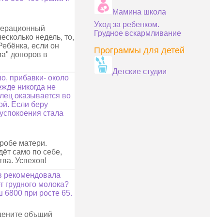
Мамина школа
Уход за ребенком.
операционный
Грудное вскармливание
есколько недель, то,
Ребёнка, если он
Программы для детей
а" доноров в
Детские студии
шо, прибавки- около
режде никогда не
алец оказывается во
кой. Если беру
я успокоения стала
тробе матери.
дёт само по себе,
тва. Успехов!
ев рекомендовала
ет грудного молока?
 6800 при росте 65.
Оцените объщий