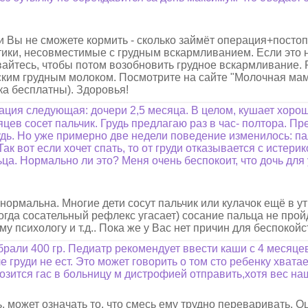
ни Вы не сможете кормить - сколько займёт операция+пост
тики, несовместимые с грудным вскармливанием. Если это н
вайтесь, чтобы потом возобновить грудное вскармливание. 
ским грудным молоком. Посмотрите на сайте "Молочная мам
ка бесплатны). Здоровья!
уация следующая: дочери 2,5 месяца. В целом, кушает хоро
есяцев сосет пальчик. Грудь предлагаю раз в час- полтора. П
рудь. Но уже примерно две недели поведение изменилось: п
 Так вот если хочет спать, то от груди отказывается с истери
льца. Нормально ли это? Меня очень беспокоит, что дочь дл
ормальна. Многие дети сосут пальчик или кулачок ещё в у
когда сосательный рефлекс угасает) сосание пальца не прой
му психологу и т.д.. Пока же у Вас нет причин для беспокойс
абрали 400 гр. Педиатр рекомендует ввести каши с 4 месяц
е груди не ест. Это может говорить о том сто ребенку хвата
зится гас в больницу м дистрофией отправить,хотя вес наш
ь, может означать то, что смесь ему трудно переваривать. 