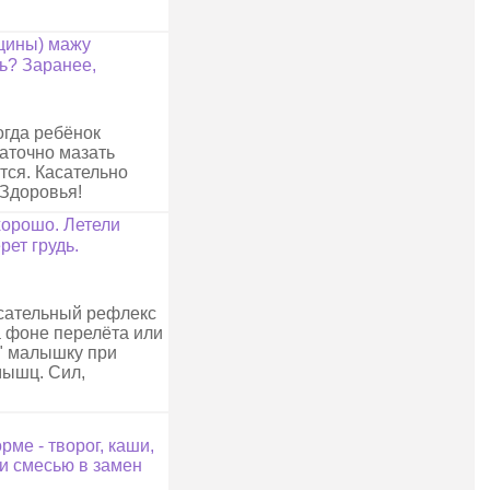
ещины) мажу
ть? Заранее,
огда ребёнок
таточно мазать
тся. Касательно
 Здоровья!
хорошо. Летели
рет грудь.
осательный рефлекс
а фоне перелёта или
т" малышку при
мышц. Сил,
рме - творог, каши,
 и смесью в замен