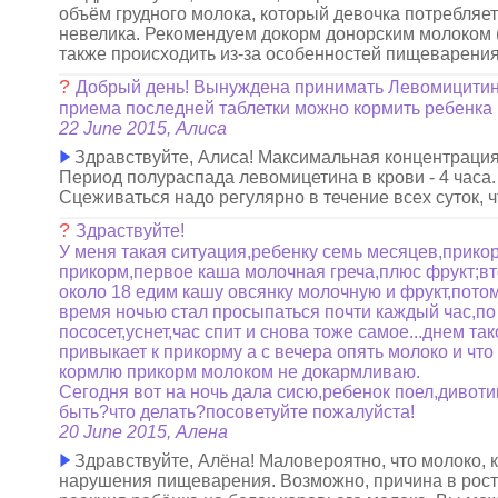
объём грудного молока, который девочка потребляет
невелика. Рекомендуем докорм донорским молоком (
также происходить из-за особенностей пищеварения
?
Добрый день! Вынуждена принимать Левомицитин в 
приема последней таблетки можно кормить ребенка
22 June 2015, Алиса
Здравствуйте, Алиса! Максимальная концентрация 
Период полураспада левомицетина в крови - 4 часа.
Сцеживаться надо регулярно в течение всех суток, 
?
Здраствуйте!
У меня такая ситуация,ребенку семь месяцев,прикор
прикорм,первое каша молочная греча,плюс фрукт;вт
около 18 едим кашу овсянку молочную и фрукт,потом
время ночью стал просыпаться почти каждый час,по
пососет,уснет,час спит и снова тоже самое...днем та
привыкает к прикорму а с вечера опять молоко и что
кормлю прикорм молоком не докармливаю.
Сегодня вот на ночь дала сисю,ребенок поел,дивотик
быть?что делать?посоветуйте пожалуйста!
20 June 2015, Алена
Здравствуйте, Алёна! Маловероятно, что молоко, 
нарушения пищеварения. Возможно, причина в рост