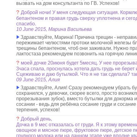
вызвать на дом консультанта по ГВ. Успехов!
?
Доброй ночи! У меня следующая ситуация. Кормлю
бепантеном и правая грудь сверху уплотнена и сего
спасибо.
10 June 2015, Марина Васильева
Здравствуйте, Марина! Причина трещин - неправил
пережимает челюстями протоки молочной железы близ
трещины бепантеном, чтоб они заживали. Нужно прав
лактостаза рекомендуем позвонить на горячую лини
?
моей дочке 20июня будет 5месяц. У нее прорезыв
3часа спала, проснулась хотела дать грудь не берет и
Сцеживаю и даю бутылкой. Что я не так сделала? так
09 June 2015, Алия
Здравствуйте, Алия! Сразу рекомендуем убрать бут
сохранился, у девочки, скорее всего, просто возн
прорезывания зубок), вместо бутылки для докорма ис
сосании - ведь для ребёнка сосание груди и сосани
терпения, успехов!
?
Добрый день,
Дочка в 9 мес отказалась от груди. Я к этому време
овощное и мясное пюре, фруктовое пюре, детское пе
грудного молока или на данном этапе уже вполне х