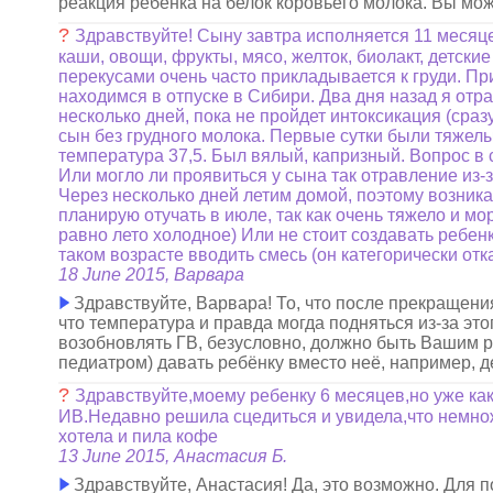
реакция ребёнка на белок коровьего молока. Вы мож
?
Здравствуйте! Сыну завтра исполняется 11 месяце
каши, овощи, фрукты, мясо, желток, биолакт, детски
перекусами очень часто прикладывается к груди. Пр
находимся в отпуске в Сибири. Два дня назад я отр
несколько дней, пока не пройдет интоксикация (сраз
сын без грудного молока. Первые сутки были тяжелые
температура 37,5. Был вялый, капризный. Вопрос в 
Или могло ли проявиться у сына так отравление из-за
Через несколько дней летим домой, поэтому возника
планирую отучать в июле, так как очень тяжело и мо
равно лето холодное) Или не стоит создавать ребенк
таком возрасте вводить смесь (он категорически отк
18 June 2015, Варвара
Здравствуйте, Варвара! То, что после прекращения
что температура и правда могда подняться из-за эт
возобновлять ГВ, безусловно, должно быть Вашим р
педиатром) давать ребёнку вместо неё, например, д
?
Здравствуйте,моему ребенку 6 месяцев,но уже как
ИВ.Недавно решила сцедиться и увидела,что немнож
хотела и пила кофе
13 June 2015, Анастасия Б.
Здравствуйте, Анастасия! Да, это возможно. Для