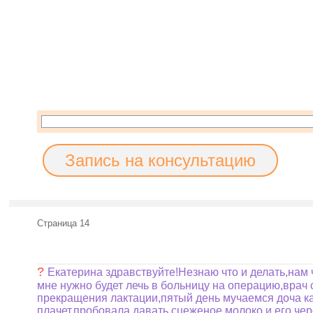
Запись на консультацию
Страница 14
?
Екатерина здравствуйте!Незнаю что и делать,нам 
мне нужно будет лечь в больницу на операцию,врач 
прекращения лактации,пятый день мучаемся доча кат
плачет,пробовала давать сцеженое молоко и его чер