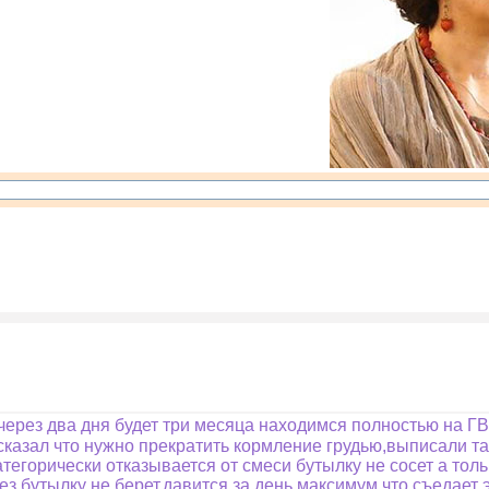
через два дня будет три месяца находимся полностью на ГВ
сказал что нужно прекратить кормление грудью,выписали та
егорически отказывается от смеси бутылку не сосет а толь
ез бутылку не берет,давится за день максимум что съедает 