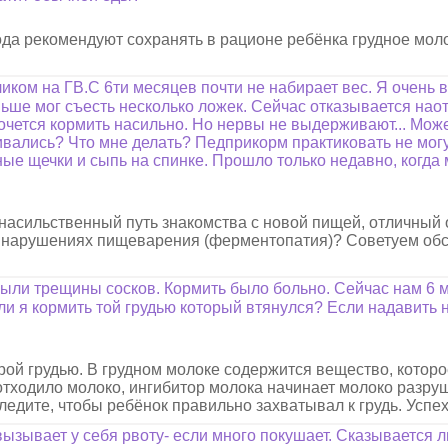
ода рекомендуют сохранять в рационе ребёнка грудное мол
ликом на ГВ.С 6ти месяцев почти не набирает вес. Я очень 
ьше мог съесть несколько ложек. Сейчас отказывается нао
очется кормить насильно. Но нервы не выдерживают... Може
кивались? Что мне делать? Педприкорм практиковать не могу
ые щечки и сыпь на спинке. Прошло только недавно, когда
насильственный путь знакомства с новой пищей, отличный 
то нарушениях пищеварения (ферментопатия)? Советуем об
 были трещины сосков. Кормить было больно. Сейчас нам 6
 ли я кормить той грудью который втянулся? Если надавить 
рой грудью. В грудном молоке содержится вещество, котор
е отходило молоко, ингибитор молока начинает молоко разруш
следите, чтобы ребёнок правильно захватывал к грудь. Успе
ызывает у себя рвоту- если много покушает. Сказывается л