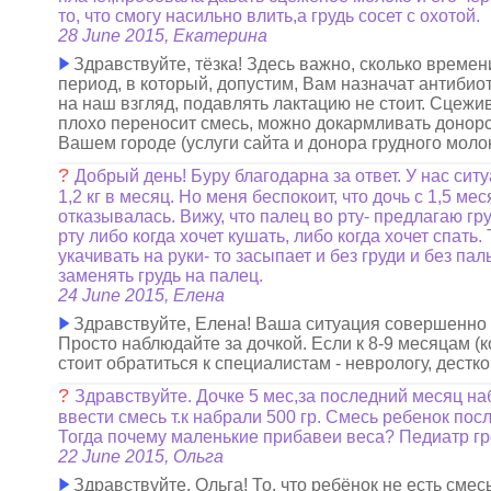
то, что смогу насильно влить,а грудь сосет с охотой.
28 June 2015, Екатерина
Здравствуйте, тёзка! Здесь важно, сколько време
период, в который, допустим, Вам назначат антибио
на наш взгляд, подавлять лактацию не стоит. Сцежи
плохо переносит смесь, можно докармливать донор
Вашем городе (услуги сайта и донора грудного моло
?
Добрый день! Буру благодарна за ответ. У нас сит
1,2 кг в месяц. Но меня беспокоит, что дочь с 1,5 м
отказывалась. Вижу, что палец во рту- предлагаю г
рту либо когда хочет кушать, либо когда хочет спать.
укачивать на руки- то засыпает и без груди и без па
заменять грудь на палец.
24 June 2015, Елена
Здравствуйте, Елена! Ваша ситуация совершенно н
Просто наблюдайте за дочкой. Если к 8-9 месяцам (
стоит обратиться к специалистам - неврологу, дестко
?
Здравствуйте. Дочке 5 мес,за последний месяц н
ввести смесь т.к набрали 500 гр. Смесь ребенок посл
Тогда почему маленькие прибавеи веса? Педиатр гро
22 June 2015, Ольга
Здравствуйте, Ольга! То, что ребёнок не есть смес