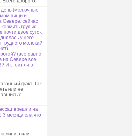
. Всего доброго.
в день (мол,очные
иемом пищи и
а Севере, сейчас
и кормить грудью
е почти двое суток
однялась у него
т грудного молока?
нет)
орогой? (все равно
 а на Севере все
В? И стоит ли в
казанный факт. Так
ять или не
вавшись с
ресса,перешли на
 3 месяца ела что
ую линию или