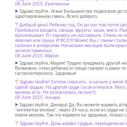
08 June 2015, Екатерина
Здравствуйте, тёзка! Большинство педиатров до г
адаптированную смесь. Вcего доброго.
?
Добрый день! Ребенку год. Он до сих пор почти це
Пробовала вводить: овощи, фрукты, каши, мясо. Ран
выплевывает. Я стараюсь не настаивать. Очень не х
яблочко или грушу. И ВСЕ!!! Может, Вы с таким стал
склонен к аллергиям. Несколько месяцев были красн
антигистаминных
08 June 2015, Мария
Здравствуйте, Мария! Трудно придумать другой не
Возможно, отказ ребёнка от пищи говорит о каких-
гастроэнтеролога. Здоровья!
?
Здравствуйте! Хотела спросить , в начале у меня
одной грудью. На другой груди сосок втянулся. Могу
молока есть. Не испортилось ли оно?)
06 June 2015, динара
Здравствуйте, Динара! Да, Вы можете кормить вто
"ингибитор молока", через 24 часа, если из груди н
новое молоко. Так что кормите на здоровье, только 
?
Здравствуйте. Дочь кормит грудью, периодически в