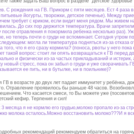
ете также задать Ваш вопрос в разделе "Детское Здоровье"
в. С рождения на ГВ. Прикорм с пяти месяцев. Ест 4 раза 
е питьевые йогурты, творожки, детское печенье). Между пр
ичем требует с криком, если видит меня рядом. Мы живем н
авилась. До сих пор держится температура. Врачи запретил
у после отравления я покормила ребенка несколько раз). Уж
, но теперь почти о груди не вспоминает. Сегодня утром п
следующем: могла ли температура подняться из-за отказа о
 того, что я его сразу кормила? (поноса, рвоты у него пока 
ет такой вопрос: стоит ли опять возвращаться к ГВ перед д
рально и физически из-за частых прикладываний и истерик,
у новый стресс, пока он забыл о груди и уже сворачивать Г
азывается ее пить, ни в бутылке, ни в поильнике)?
 ГВ в возрасте до двух лет падает иммунитет у ребёнка, до
ого. Отравление проявилось бы раньше 48 часов. Возобновл
ешением. Что касается смеси, то Вы можете уже (посовето
етский кефир. Терпения и сил!
 3 месяца я не кормлю его грудью,молоко пропало из-за ст
ко молока осталось.Можно восстановить молоко???И я все
 подробных рекомендаций рекомендуем обратиться на горяч