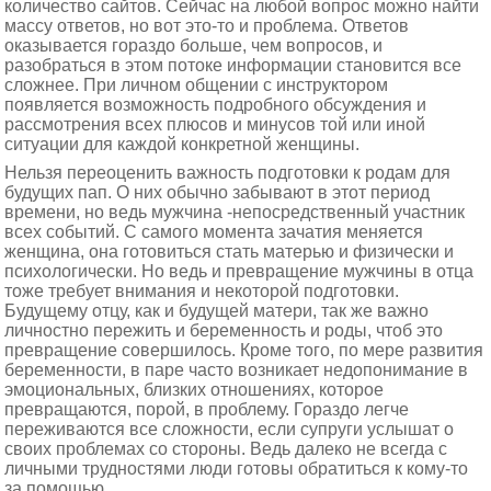
количество сайтов. Сейчас на любой вопрос можно найти
массу ответов, но вот это-то и проблема. Ответов
оказывается гораздо больше, чем вопросов, и
разобраться в этом потоке информации становится все
сложнее. При личном общении с инструктором
появляется возможность подробного обсуждения и
рассмотрения всех плюсов и минусов той или иной
ситуации для каждой конкретной женщины.
Нельзя переоценить важность подготовки к родам для
будущих пап. О них обычно забывают в этот период
времени, но ведь мужчина -непосредственный участник
всех событий. С самого момента зачатия меняется
женщина, она готовиться стать матерью и физически и
психологически. Но ведь и превращение мужчины в отца
тоже требует внимания и некоторой подготовки.
Будущему отцу, как и будущей матери, так же важно
личностно пережить и беременность и роды, чтоб это
превращение совершилось. Кроме того, по мере развития
беременности, в паре часто возникает недопонимание в
эмоциональных, близких отношениях, которое
превращаются, порой, в проблему. Гораздо легче
переживаются все сложности, если супруги услышат о
своих проблемах со стороны. Ведь далеко не всегда с
личными трудностями люди готовы обратиться к кому-то
за помощью.