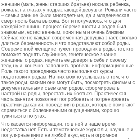
женщин (мать, жены старших братьев) носила ребенка,
рожала на глазах у подрастающей девушки. Рожали часто
– семьи раньше были многодетные, да и младенческая
смертность была высока. Вот и получалось, что для
каждой женщины процесс беременности и родов был
знакомым, естественным, понятным и очень близким.
Сейчас же не каждая современная девушка знает, сколько
длиться беременность и что представляют собой роды.
Современной женщине нужен проводник в роды, тот, кто
поможет поднять глубинное, генетическое знание
женщины о родах, научить ее доверять себе и своему
телу, ну и, конечно, заполнить пробелы информационные.
Роль такого проводника часто выполняют курсы
подготовки к родам. На них можно услышать о том, что
такое роды, какими они могут быть, посмотреть фильмы с
документальными съемками родов, сформировать
настрой на роды, перестать их бояться. Практическая
часть занятия позволяет попробовать и потренировать
практики дыхания, поведения в родах, которые помогают
справиться с болезненными ощущениями, хорошо
тужиться в потугах.
Что касается информации, то в ней в наше время
недостатка нет. Есть и тематические журналы, научные и
популярные книги на любой вкус, есть и огромное