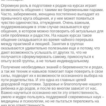
Огромную роль в подготовке к родам на курсах играет
возможность общения с такими же беременными парами.
Часто, забеременев, женщина постепенно выпадает из
привычного круга общения, и у нее может появиться
чувство одиночества, отчуждения. Очень важным,
поддерживающим в этом случае оказывается круг
общения, в котором можно поговорить об актуальных для
себя проблемах и радостях. На наших курсах такое
общение складывается во время чайного перерыва
между практикой и лекцией. Занятия в группах
оказываются удивительно полезными еще и потому, что
дают возможность услышать от других то, что не
получается сформулировать самому, прикоснуться к
опыту всей группы, а не только индивидуальному.
Получение необходимых знаний о беременности и родах,
а так же техник и навыков помогает паре поверить в свои
силы, подводит их к возможности осознанного выбора на
пути родительства. И это одна из главных целей
дородовой подготовки. Здоровье и благополучие нашего
ребенка и до родов, и после во многом зависит от нас.
Важно научиться осознанно нести эту ответственность,
умело и мудро пользуясь поддержкой современных наук –
медицины и психологии, но не пытаться переложить на
них всю ответственность.