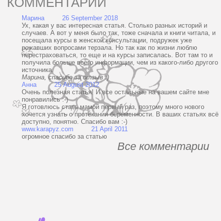
КОММЕНТАРИИ
Марина 26 September 2018
Ух, какая у вас интересная статья. Столько разных историй и
случаев. А вот у меня было так, тоже сначала и книги читала, и
посещала курсы в женской консультации, подружек уже
рожавших вопросами терзала. Но так как по жизни люблю
перестраховаться, то еще и на курсы записалась. Вот там то и
получила больше всего информации, чем из какого-либо другого
источника.
Марина, спасибо за отзыв :)
Анна 25 August 2012
Очень полезная статья! И все остальные на вашем сайте мне
понравились :-)
Я готовлюсь стать мамой первый раз, поэтому много нового
хочется узнать о протекании беременности. В ваших статьях всё
доступно, понятно. Спасибо вам :-)
www.karapyz.com 21 April 2011
огромное спасибо за статью
Все комментарии