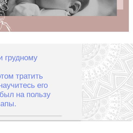
и грудному
этом тратить
научитесь его
 был на пользу
папы.