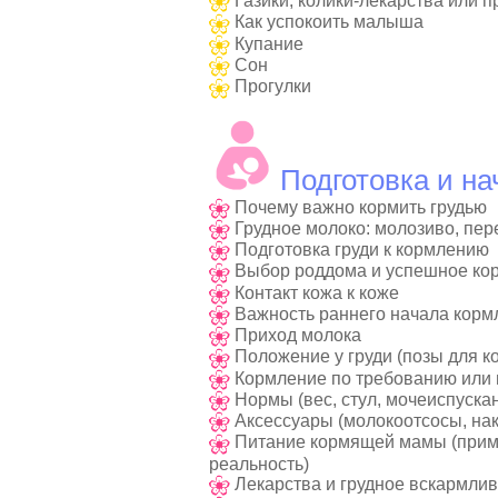
Газики, колики-лекарства или 
Как успокоить малыша
Купание
Сон
Прогулки
Подготовка и на
Почему важно кормить грудью
Грудное молоко: молозиво, пер
Подготовка груди к кормлению
Выбор роддома и успешное ко
Контакт кожа к коже
Важность раннего начала корм
Приход молока
Положение у груди (позы для к
Кормление по требованию или 
Нормы (вес, стул, мочеиспускан
Аксессуары (молокоотсосы, накла
Питание кормящей мамы (пример
реальность)
Лекарства и грудное вскармли