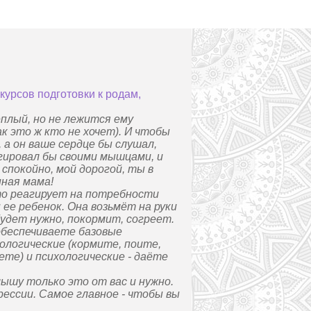
курсов подготовки к родам,
ёплый, но не лежится ему
ак это ж кто не хочет). И чтобы
, а он ваше сердце бы слушал,
агировал бы своими мышцами, и
 спокойно, мой дорогой, ты в
нная мама!
то реагирует на потребности
ее ребенок. Она возьмёт на руки
 будет нужно, покормит, согреет.
 обеспечиваете базовые
ологические (кормите, поите,
ете) и психологические - даёте
лышу только это от вас и нужно.
ессии. Самое главное - чтобы вы