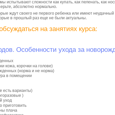
ы испытывают сложности как купать, как пеленать, как носи
оверьте, абсолютно нормально.
торые ждут своего не первого ребенка или имеют неудачный
торые в прошлый раз еще не были актуальны.
обсуждаться на занятиях курса:
дов. Особенности ухода за новоро
денных
зки кожа, корочки на голове)
денных (норма и не норма)
ура в помещении
е есть варианты)
горазовые )
й уход
о приготовить
ны плача