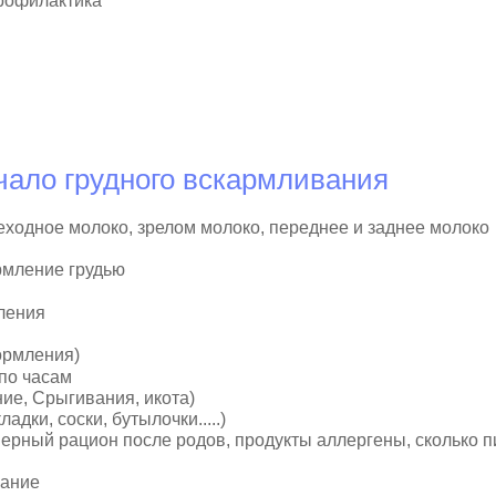
профилактика
чало грудного вскармливания
еходное молоко, зрелом молоко, переднее и заднее молоко
рмление грудью
ления
ормления)
по часам
ие, Срыгивания, икота)
дки, соски, бутылочки.....)
ный рацион после родов, продукты аллергены, сколько пи
вание