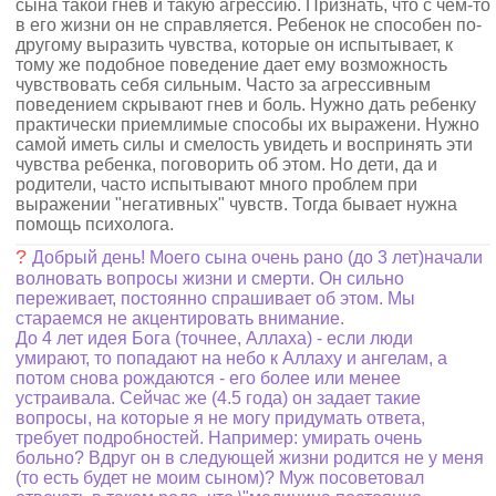
сына такой гнев и такую агрессию. Признать, что с чем-то
в его жизни он не справляется. Ребенок не способен по-
другому выразить чувства, которые он испытывает, к
тому же подобное поведение дает ему возможность
чувствовать себя сильным. Часто за агрессивным
поведением скрывают гнев и боль. Нужно дать ребенку
практически приемлимые способы их выражени. Нужно
самой иметь силы и смелость увидеть и воспринять эти
чувства ребенка, поговорить об этом. Но дети, да и
родители, часто испытывают много проблем при
выражении "негативных" чувств. Тогда бывает нужна
помощь психолога.
?
Добрый день! Моего сына очень рано (до 3 лет)начали
волновать вопросы жизни и смерти. Он сильно
переживает, постоянно спрашивает об этом. Мы
стараемся не акцентировать внимание.
До 4 лет идея Бога (точнее, Аллаха) - если люди
умирают, то попадают на небо к Аллаху и ангелам, а
потом снова рождаются - его более или менее
устраивала. Сейчас же (4.5 года) он задает такие
вопросы, на которые я не могу придумать ответа,
требует подробностей. Например: умирать очень
больно? Вдруг он в следующей жизни родится не у меня
(то есть будет не моим сыном)? Муж посоветовал