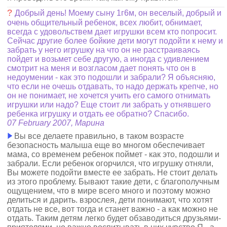
?
Добрый день! Моему сыну 1г6м, он веселый, добрый и
очень общительный ребенок, всех любит, обнимает,
всегда с удовольствем дает игрушки всем кто попросит.
Сейчас другие более бойкие дети могут подойти к нему и
забрать у него игрушку на что он не расстраиваясь
пойдет и возьмет себе другую, а иногда с удивлением
смотрит на меня и возгласом дает понять что он в
недоумении - как это подошли и забрали? Я объясняю,
что если не очешь отдавать, то надо держать крепче, но
он не понимает, не хочется учить его самого отнимать
игрушки или надо? Еще стоит ли забрать у отнявшего
ребенка игрушку и отдать ее обратно? Спасибо.
07 February 2007, Марина
Вы все делаете правильно, в таком возрасте
безопасность малыша еще во многом обеспечивает
мама, со временем ребенок поймет - как это, подошли и
забрали. Если ребенок огорчился, что игрушку отняли,
Вы можете подойти вместе ее забрать. Не стоит делать
из этого проблему. Бывают такие дети, с благополучным
ощущением, что в мире всего много и поэтому можно
делиться и дарить. взрослея, дети понимают, что хотят
отдать не все, вот тогда и станет важно - а как можно не
отдать. Таким детям легко будет обзаводиться друзьями-