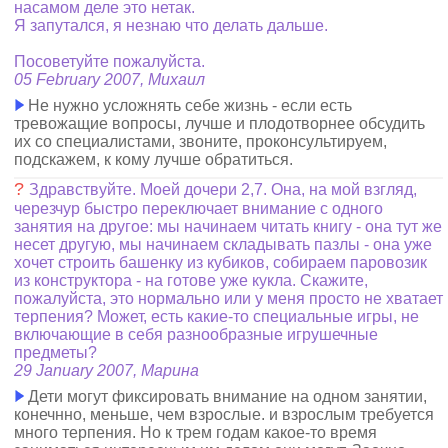
насамом деле это нетак.
Я запутался, я незнаю что делать дальше.
Посоветуйте пожалуйста.
05 February 2007, Михаил
Не нужно усложнять себе жизнь - если есть
тревожащие вопросы, лучше и плодотворнее обсудить
их со специалистами, звоните, проконсультируем,
подскажем, к кому лучше обратиться.
?
Здравствуйте. Моей дочери 2,7. Она, на мой взгляд,
черезчур быстро переключает внимание с одного
занятия на другое: мы начинаем читать книгу - она тут же
несет другую, мы начинаем складывать пазлы - она уже
хочет строить башенку из кубиков, собираем паровозик
из конструктора - на готове уже кукла. Скажите,
пожалуйста, это нормально или у меня просто не хватает
терпения? Может, есть какие-то специальные игры, не
включающие в себя разнообразные игрушечные
предметы?
29 January 2007, Марина
Дети могут фиксировать внимание на одном занятии,
конечнно, меньше, чем взрослые. и взрослым требуется
много терпения. Но к трем годам какое-то время