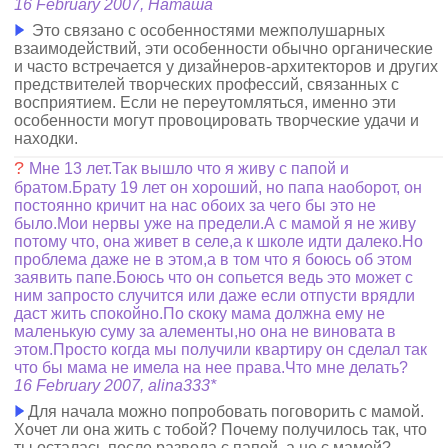
16 February 2007, Наташа
Это связано с особенностями межполушарных
взаимодействий, эти особенности обычно органические
и часто встречается у дизайнеров-архитекторов и других
предствителей творческих профессий, связанных с
восприятием. Если не переутомляться, именно эти
особенности могут провоцировать творческие удачи и
находки.
?
Мне 13 лет.Так вышло что я живу с папой и
братом.Брату 19 лет он хороший, но папа наоборот, он
постоянно кричит на нас обоих за чего бы это не
было.Мои нервы уже на предели.А с мамой я не живу
потому что, она живет в селе,а к школе идти далеко.Но
проблема даже не в этом,а в том что я боюсь об этом
заявить папе.Боюсь что он сопьется ведь это может с
ним запросто случится или даже если отпусти врядли
даст жить спокойно.По скоку мама должна ему не
маленькую суму за алементы,но она не виновата в
этом.Просто когда мы получили квартиру он сделал так
что бы мама не имела на нее права.Что мне делать?
16 February 2007, alina333*
Для начала можно попробовать поговорить с мамой.
Хочет ли она жить с тобой? Почему получилось так, что
ты осталась после развода с папой, а не с мамой?