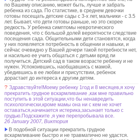
по Вашему описанию, может быть, лучше и забрать
ребенка из сада. По статистике, в среднем девочки
готовы посещать детские сады с 3-х лет, мальчики - с 3.5
лет. Бывает, что дети готовы раньше, но это скорее
редкость. У ребенка симптомы невротического
поведения, что с большой долей вероятности следствие
посещения сада. Общительными дети становятся, когда
у них появляется потребность в общении и навыки, и
сейчас очевидно у Вашей дочери такой потребности нет,
и насильно ее учить общаться с детьми вряд ли
получиться. Детский сад в таком возрасте ребенку и не
нужен. Успокоившись, наобщавшись с мамой,
убедившись в ее любви и присутствии, ребенок
дорастает до интереса к другим детям.
?
Здравствуйте!Моему ребенку 1год и 8 месяцев,я хочу
прекратить грудное вскармливание ,как мне правильно
поступить в этой ситуации,что бы ненавредить
психологически,кроме мамы она ни с кем не хочет
оставаться,начинается истерика,засынает только с
грудью.Подскажите ,я уже перепробывала все.
26 January 2007, Виктория
В подобной ситуации прекратить грудное
вскармливание быстро и не травматично не удастся.