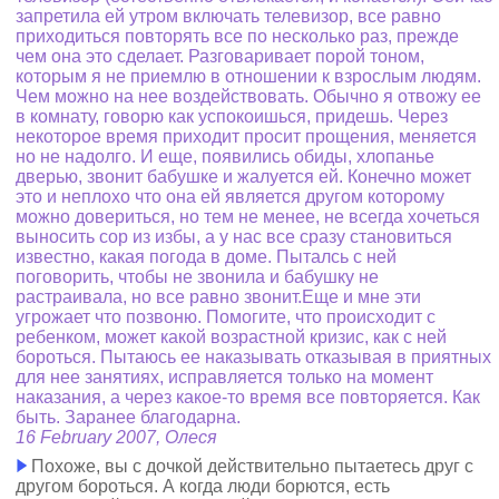
запретила ей утром включать телевизор, все равно
приходиться повторять все по несколько раз, прежде
чем она это сделает. Разговаривает порой тоном,
которым я не приемлю в отношении к взрослым людям.
Чем можно на нее воздействовать. Обычно я отвожу ее
в комнату, говорю как успокоишься, придешь. Через
некоторое время приходит просит прощения, меняется
но не надолго. И еще, появились обиды, хлопанье
дверью, звонит бабушке и жалуется ей. Конечно может
это и неплохо что она ей является другом которому
можно довериться, но тем не менее, не всегда хочеться
выносить сор из избы, а у нас все сразу становиться
известно, какая погода в доме. Пыталсь с ней
поговорить, чтобы не звонила и бабушку не
растраивала, но все равно звонит.Еще и мне эти
угрожает что позвоню. Помогите, что происходит с
ребенком, может какой возрастной кризис, как с ней
бороться. Пытаюсь ее наказывать отказывая в приятных
для нее занятиях, исправляется только на момент
наказания, а через какое-то время все повторяется. Как
быть. Заранее благодарна.
16 February 2007, Олеся
Похоже, вы с дочкой действительно пытаетесь друг с
другом бороться. А когда люди борются, есть