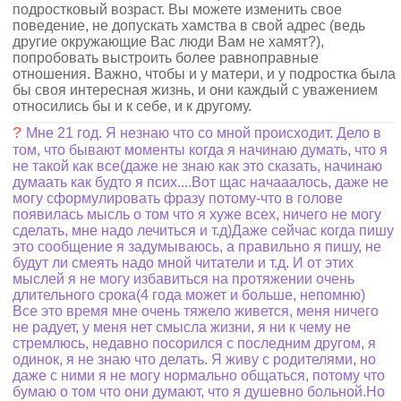
подростковый возраст. Вы можете изменить свое
поведение, не допускать хамства в свой адрес (ведь
другие окружающие Вас люди Вам не хамят?),
попробовать выстроить более равноправные
отношения. Важно, чтобы и у матери, и у подростка была
бы своя интересная жизнь, и они каждый с уважением
относились бы и к себе, и к другому.
?
Мне 21 год. Я незнаю что со мной происходит. Дело в
том, что бывают моменты когда я начинаю думать, что я
не такой как все(даже не знаю как это сказать, начинаю
думаать как будто я псих....Вот щас начааалось, даже не
могу сформулировать фразу потому-что в голове
появилась мысль о том что я хуже всех, ничего не могу
сделать, мне надо лечиться и т.д)Даже сейчас когда пишу
это сообщение я задумываюсь, а правильно я пишу, не
будут ли смеять надо мной читатели и т.д. И от этих
мыслей я не могу избавиться на протяжении очень
длительного срока(4 года может и больше, непомню)
Все это время мне очень тяжело живется, меня ничего
не радует, у меня нет смысла жизни, я ни к чему не
стремлюсь, недавно посорился с последним другом, я
одинок, я не знаю что делать. Я живу с родителями, но
даже с ними я не могу нормально общаться, потому что
бумаю о том что они думают, что я душевно больной.Но