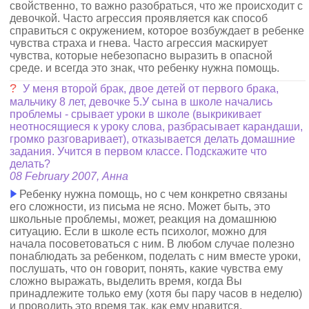
свойственно, то важно разобраться, что же происходит с
девочкой. Часто агрессия проявляется как способ
справиться с окружением, которое возбуждает в ребенке
чувства страха и гнева. Часто агрессия маскирует
чувства, которые небезопасно выразить в опасной
среде. и всегда это знак, что ребенку нужна помощь.
?
У меня второй брак, двое детей от первого брака,
мальчику 8 лет, девочке 5.У сына в школе начались
проблемы - срывает уроки в школе (выкрикивает
неотносящиеся к уроку слова, разбрасывает карандаши,
громко разговаривает), отказывается делать домашние
задания. Учится в первом классе. Подскажите что
делать?
08 February 2007, Анна
Ребенку нужна помощь, но с чем конкретно связаны
его сложности, из письма не ясно. Может быть, это
школьные проблемы, может, реакция на домашнюю
ситуацию. Если в школе есть психолог, можно для
начала посоветоваться с ним. В любом случае полезно
понаблюдать за ребенком, поделать с ним вместе уроки,
послушать, что он говорит, понять, какие чувства ему
сложно выражать, выделить время, когда Вы
принадлежите только ему (хотя бы пару часов в неделю)
и проводить это время так, как ему нравится.