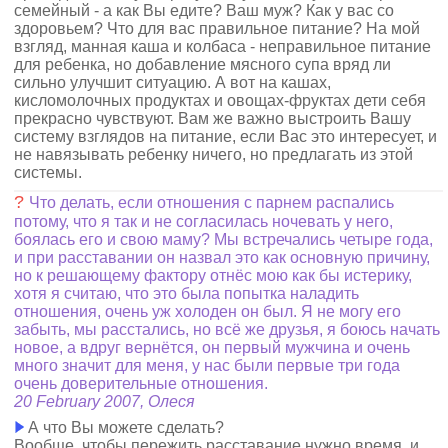
семейный - а как Вы едите? Ваш муж? Как у вас со
здоровьем? Что для вас правильное питание? На мой
взгляд, манная каша и колбаса - неправильное питание
для ребенка, но добавление мясного супа вряд ли
сильно улучшит ситуацию. А вот на кашах,
кисломолочных продуктах и овощах-фруктах дети себя
прекрасно чувствуют. Вам же важно выстроить Вашу
систему взглядов на питание, если Вас это интересует, и
не навязывать ребенку ничего, но предлагать из этой
системы.
?
Что делать, если отношения с парнем распались
потому, что я так и не согласилась ночевать у него,
боялась его и свою маму? Мы встречались четыре года,
и при расставании он назвал это как основную причину,
но к решающему фактору отнёс мою как бы истерику,
хотя я считаю, что это была попытка наладить
отношения, очень уж холоден он был. Я не могу его
забыть, мы расстались, но всё же друзья, я боюсь начать
новое, а вдруг вернётся, он первый мужчина и очень
много значит для меня, у нас были первые три года
очень доверительные отношения.
20 February 2007, Олеся
А что Вы можете сделать?
Вообще, чтобы пережить расставание нужно время, и