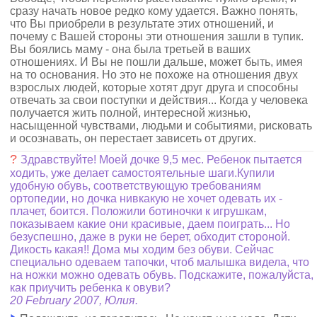
сразу начать новое редко кому удается. Важно понять,
что Вы приобрели в результате этих отношений, и
почему с Вашей стороны эти отношения зашли в тупик.
Вы боялись маму - она была третьей в ваших
отношениях. И Вы не пошли дальше, может быть, имея
на то основания. Но это не похоже на отношения двух
взрослых людей, которые хотят друг друга и способны
отвечать за свои поступки и действия... Когда у человека
получается жить полной, интересной жизнью,
насыщенной чувствами, людьми и событиями, рисковать
и осознавать, он перестает зависеть от других.
?
Здравствуйте! Моей дочке 9,5 мес. Ребенок пытается
ходить, уже делает самостоятельные шаги.Купили
удобную обувь, соответствующую требованиям
ортопедии, но дочка нивкакую не хочет одевать их -
плачет, боится. Положили ботиночки к игрушкам,
показываем какие они красивые, даем поиграть... Но
безуспешно, даже в руки не берет, обходит стороной.
Дикость какая!! Дома мы ходим без обуви. Сейчас
специально одеваем тапочки, чтоб малышка видела, что
на ножки можно одевать обувь. Подскажите, пожалуйста,
как приучить ребенка к овуви?
20 February 2007, Юлия.