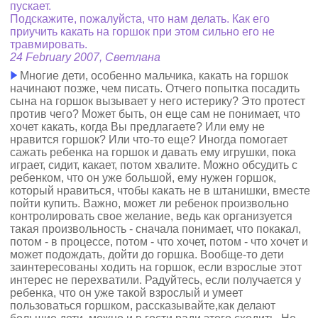
пускает.
Подскажите, пожалуйста, что нам делать. Как его
приучить какать на горшок при этом сильно его не
травмировать.
24 February 2007, Светлана
Многие дети, особенно мальчика, какать на горшок
начинают позже, чем писать. Отчего попытка посадить
сына на горшок вызывает у него истерику? Это протест
против чего? Может быть, он еще сам не понимает, что
хочет какать, когда Вы предлагаете? Или ему не
нравится горшок? Или что-то еще? Иногда помогает
сажать ребенка на горшок и давать ему игрушки, пока
играет, сидит, какает, потом хвалите. Можно обсудить с
ребенком, что он уже большой, ему нужен горшок,
который нравиться, чтобы какать не в штанишки, вместе
пойти купить. Важно, может ли ребенок произвольно
контролировать свое желание, ведь как организуется
такая произвольность - сначала понимает, что покакал,
потом - в процессе, потом - что хочет, потом - что хочет и
может подождать, дойти до горшка. Вообще-то дети
заинтересованы ходить на горшок, если взрослые этот
интерес не перехватили. Радуйтесь, если получается у
ребенка, что он уже такой взрослый и умеет
пользоваться горшком, рассказывайте,как делают