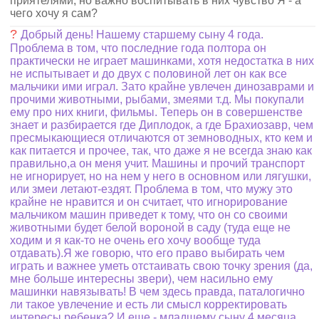
приятелями, но важно воспитывать в них чувство Я - а
чего хочу я сам?
?
Добрый день! Нашему старшему сыну 4 года.
Проблема в том, что последние года полтора он
практически не играет машинками, хотя недостатка в них
не испытывает и до двух с половиной лет он как все
мальчики ими играл. Зато крайне увлечен динозаврами и
прочими животными, рыбами, змеями т.д. Мы покупали
ему про них книги, фильмы. Теперь он в совершенстве
знает и разбирается где Диплодок, а где Брахиозавр, чем
пресмыкающиеся отличаются от земноводных, кто кем и
как питается и прочее, так, что даже я не всегда знаю как
правильно,а он меня учит. Машины и прочий транспорт
не игнорирует, но на нем у него в основном или лягушки,
или змеи летают-ездят. Проблема в том, что мужу это
крайне не нравится и он считает, что игнорирование
мальчиком машин приведет к тому, что он со своими
животными будет белой вороной в саду (туда еще не
ходим и я как-то не очень его хочу вообще туда
отдавать).Я же говорю, что его право выбирать чем
играть и важнее уметь отстаивать свою точку зрения (да,
мне больше интересны звери), чем насильно ему
машинки навязывать! В чем здесь правда, паталогично
ли такое увлечение и есть ли смысл корректировать
интересы ребенка? И еще - младшему сыну 4 месяца,