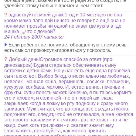
большие дети, можно и в гости ради этого сходить. Не
уделяйте этому больше времени, чем стоит.
?
здраствуйте1моей дочке1год и 10 месяцев но она
кроме мама папа дай ничего не говорит а ещё она не
понимает прозьбы ни одной не знает где кукла а где
мишка ,,,,что с дочкой7
24 February 2007,наталья
Если ребенок не понимает обращенную к нему речь,
есть смысл проконсультироваться у психолога.
?
Добрый день!Огромное спасибо за ответ (про
динозавров)!Будем стараться обеспечивать сыну
встречи с детишками. Но у нас есть еще одна проблема -
сын плохо ест. Выбор блюд, относительно им любимых,
невелик - манная каша, вермишель, сосиски, пельмени,
кукуруза, колбаса, молоко. И, естественно, печенье и
фрукты, супы поесть может. Конечно, я пытаюсь кормить
его и пловом, и солянкой - но он порой аж глаза
закрывает, когда я ложку ко рту подношу и сразу много
запивает. Муж считает, что до конца все съедать нужно,
подгоняет его, следит, чтоб не отвлекался, а мне кажется
это просто насилием и я считаю - раз не хочет - то и не
надо, съел хоть три ложки - и хватает значит ему.
Подскажите, пожалуйста, как можно привить