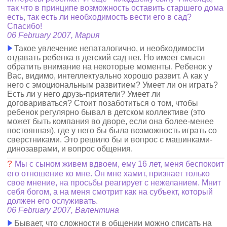
так что в принципе возможность оставить старшего дома
есть, так есть ли необходимость вести его в сад?
Спасибо!
06 February 2007, Мария
Такое увлечение непаталогично, и необходимости
отдавать ребенка в детский сад нет. Но имеет смысл
обратить внимание на некоторые моменты. Ребенок у
Вас, видимо, интеллектуально хорошо развит. А как у
него с эмоциональным развитием? Умеет ли он играть?
Есть ли у него друзь-приятели? Умеет ли
договариваться? Стоит позаботиться о том, чтобы
ребенок регулярно бывал в детском коллективе (это
может быть компания во дворе, если она более-менее
постоянная), где у него бы была возможность играть со
сверстниками. Это решило бы и вопрос с машинками-
динозаврами, и вопрос общения.
?
Мы с сыном живем вдвоем, ему 16 лет, меня беспокоит
его отношение ко мне. Он мне хамит, признает только
свое мнение, на просьбы реагирует с нежеланием. Мнит
себя богом, а на меня смотрит как на субъект, который
должен его ослуживать.
06 February 2007, Валентина
Бывает, что сложности в общении можно списать на