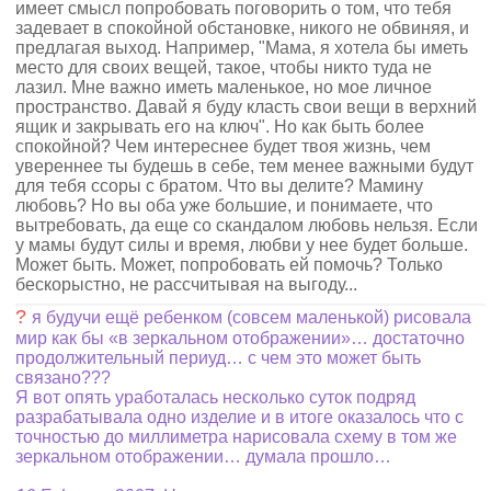
имеет смысл попробовать поговорить о том, что тебя
задевает в спокойной обстановке, никого не обвиняя, и
предлагая выход. Например, "Мама, я хотела бы иметь
место для своих вещей, такое, чтобы никто туда не
лазил. Мне важно иметь маленькое, но мое личное
пространство. Давай я буду класть свои вещи в верхний
ящик и закрывать его на ключ". Но как быть более
спокойной? Чем интереснее будет твоя жизнь, чем
увереннее ты будешь в себе, тем менее важными будут
для тебя ссоры с братом. Что вы делите? Мамину
любовь? Но вы оба уже большие, и понимаете, что
вытребовать, да еще со скандалом любовь нельзя. Если
у мамы будут силы и время, любви у нее будет больше.
Может быть. Может, попробовать ей помочь? Только
бескорыстно, не рассчитывая на выгоду...
?
я будучи ещё ребенком (совсем маленькой) рисовала
мир как бы «в зеркальном отображении»… достаточно
продолжительный периуд… с чем это может быть
связано???
Я вот опять уработалась несколько суток подряд
разрабатывала одно изделие и в итоге оказалось что с
точностью до миллиметра нарисовала схему в том же
зеркальном отображении… думала прошло…