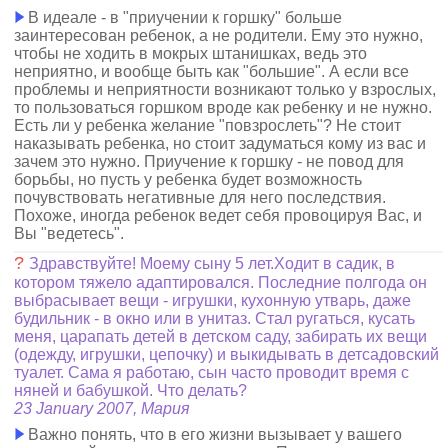
В идеале - в "приучении к горшку" больше
заинтересован ребенок, а не родители. Ему это нужно,
чтобы не ходить в мокрых штанишках, ведь это
неприятно, и вообще быть как "большие". А если все
проблемы и неприятности возникают только у взрослых,
то пользоваться горшком вроде как ребенку и не нужно.
Есть ли у ребенка желание "повзрослеть"? Не стоит
наказывать ребенка, но стоит задуматься кому из вас и
зачем это нужно. Приучение к горшку - не повод для
борьбы, но пусть у ребенка будет возможность
почувствовать негативные для него последствия.
Похоже, иногда ребенок ведет себя провоцируя Вас, и
Вы "ведетесь".
?
Здравствуйте! Моему сыну 5 лет.Ходит в садик, в
котором тяжело адаптировался. Последние полгода он
выбрасывает вещи - игрушки, кухонную утварь, даже
будильник - в окно или в унитаз. Стал ругаться, кусать
меня, царапать детей в детском саду, забирать их вещи
(одежду, игрушки, цепочку) и выкидывать в детсадовский
туалет. Сама я работаю, сын часто проводит время с
няней и бабушкой. Что делать?
23 January 2007, Мария
Важно понять, что в его жизни вызывает у вашего