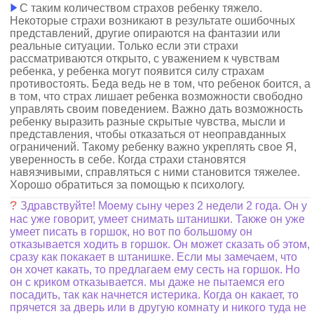
С таким количеством страхов ребенку тяжело.
Некоторые страхи возникают в результате ошибочных
представлений, другие опираются на фантазии или
реальные ситуации. Только если эти страхи
рассматриваются открыто, с уважением к чувствам
ребенка, у ребенка могут появится силу страхам
противостоять. Беда ведь не в том, что ребенок боится, а
в том, что страх лишает ребенка возможности свободно
управлять своим поведением. Важно дать возможность
ребенку выразить разные скрытые чувства, мысли и
представления, чтобы отказаться от неоправданных
ограничений. Такому ребенку важно укреплять свое Я,
уверенность в себе. Когда страхи становятся
навязчивыми, справляться с ними становится тяжелее.
Хорошо обратиться за помощью к психологу.
?
Здравствуйте! Моему сыну через 2 недели 2 года. Он у
нас уже говорит, умеет снимать штанишки. Также он уже
умеет писать в горшок, но вот по большому он
отказывается ходить в горшок. Он может сказать об этом,
сразу как покакает в штанишке. Если мы замечаем, что
он хочет какать, то предлагаем ему сесть на горшок. Но
он с криком отказывается. мы даже не пытаемся его
посадить, так как начнется истерика. Когда он какает, то
прячется за дверь или в другую комнату и никого туда не