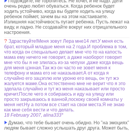
Подождите, не торопитесь. Не хочет, и не надо. Дети
очень редко любят обуваться. Когда ребенок будет
ходить устойчиво, когда вы будете ходить на улицу
ребенок поймет, зачем вы на этом настаиваете.
Излишняя настойчивость пугает ребенка. Пусть лежат на
виду, и ладно. Не создавайте вокруг них отрицательного
настроения.
?
Здраствуйте!Меня зовут Лера мне14 лет.У меня есть
брат, который младше меня на 2 года.И проблема в том,
что когда он спецыально делает мне что то на капость
мама ему ничего не говорит, а даже наоборот говорит
мне что бы я не злилась из-за чепухи ,даже когда вещь
для меня цэнная.Так жэ он часто не зовет меня к
телефону и мама его не наказывает.А от когда я
случайно его зацэплю или уроню его вещь, он тут жэ
жалуется маме.Она естественно мне не верит что я это
зделала случайно и тут жэ меня наказывает или просто
кричит.После чего я собираюсь и иду на улицу или
просто закрываюсь в ванной,поскоку своей комнаты у
меня нет.Ну а потом все стает на свои места.Я не знаю
как мне себя вести и что делать.
18 February 2007, alina333*
Думаю, что тебе бывает очень обидно. Но "на эмоциях"
людям бывает сложно услышать друг друга. Может быть,