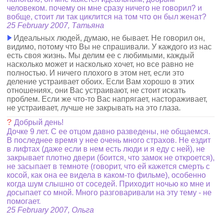
человеком. почему он мне сразу ничего не говорил? и
вобще, стоит ли так циклится на том что он был женат?
25 February 2007, Татьяна
Идеальных людей, думаю, не бывает. Не говорил он,
видимо, потому что Вы не спрашивали. У каждого из нас
есть своя жизнь. Мы делим ее с любимыми, каждый
насколько может и насколько хочет, но все равно не
полностью. И ничего плохого в этом нет, если это
деление устраивает обоих. Если Вам хорошо в этих
отношениях, они Вас устраивают, не стоит искать
проблем. Если же что-то Вас напрягает, настораживает,
не устраивает, лучше не закрывать на это глаза.
?
Добрый день!
Дочке 9 лет. С ее отцом давно разведены, не общаемся.
В последнее время у нее очень много страхов. Не ездит
в лифтах (даже если в нем есть люди и я еду с ней), не
закрывает плотно двери (боится, что замок не откроется),
не засыпает в темноте (говорит, что ей кажется смерть с
косой, как она ее видела в каком-то фильме), особенно
когда шум слышно от соседей. Приходит ночью ко мне и
досыпает со мной. Много разговаривали на эту тему - не
помогает.
25 February 2007, Ольга