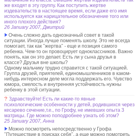
же входят в эту группу. Как поступить жертве
издевательств в настоящее время, если даже его имя
используется как нарицательное обозначение того или
иного плохого действия?
26 January 2007, Дмитрий
Очень сложно дать однозначный совет в такой
ситуации. Иногда лучше поменять школу. Это не всегда
помогает, так как "жертва" - еще и позиция самого
ребенка. Чем-то он провоцирует одноклассников. Важно
понять, как он это делает. Есть ли у сына друзья в
классе? Друзья вне школы?
Одному мальчику трудно справится с такой ситуацией.
Группа друзей, приятелей, единомышленников в каком-
нибудь интересном деле могла поддержать его. Чувство
юмора, смелость и внутренняя устойчивость нужны
ребенку в этой ситуации.
?
Здравствуйте! Есть ли какие-то явные
психологические особенности у детей, родившихся через
кесарево сечение,т.е., по Грофу, не имевших опыта 3
матрицы. Где можно поподробнее узнать об этом?
25 January 2007, Анна
Можно посмотреть непосредственно у Грофа
"Путешествие в поисках себя", а еще можно помотреть