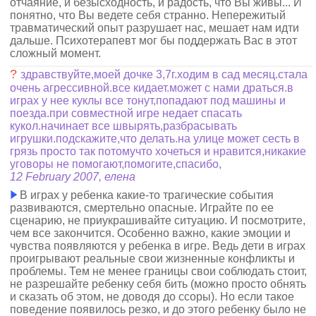
отчаяние, и безысходность, и радость, что Вы живы... И
понятно, что Вы ведете себя странно. Непережитый
травматический опыт разрушает нас, мешает нам идти
дальше. Психотерапевт мог бы поддержать Вас в этот
сложный момент.
?
здравствуйте,моей дочке 3,7г.ходим в сад месяц.стала
очень агрессивной.все кидает.может с нами драться.в
играх у нее куклы все тонут,попадают под машины и
поезда.при совместной игре недает спасать
кукол.начинает все швырять,разбрасывать
игрушки.подскажите,что делать.на улице может сесть в
грязь просто так потомучто хочеться и нравится,никакие
уговоры не помогают,помогите,спасибо,
12 February 2007, елена
В играх у ребенка какие-то трагические события
развиваются, смертельно опасные. Играйте по ее
сценарию, не приукрашивайте ситуацию. И посмотрите,
чем все закончится. Особенно важно, какие эмоции и
чувства появляются у ребенка в игре. Ведь дети в играх
проигрывают реальные свои жизненные конфликты и
проблемы. Тем не менее границы свои соблюдать стоит,
не разрешайте ребенку себя бить (можно просто обнять
и сказать об этом, не доводя до ссоры). Но если такое
поведение появилось резко, и до этого ребенку было не