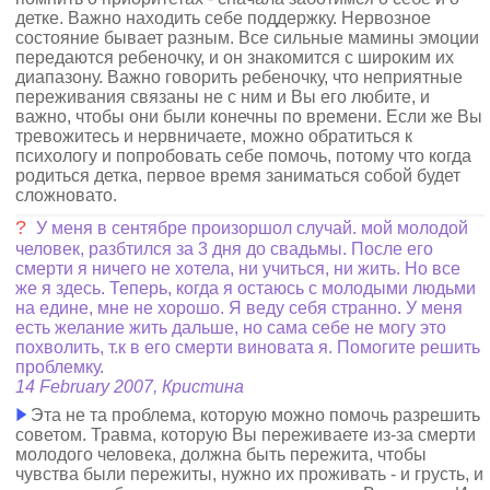
детке. Важно находить себе поддержку. Нервозное
состояние бывает разным. Все сильные мамины эмоции
передаются ребеночку, и он знакомится с широким их
диапазону. Важно говорить ребеночку, что неприятные
переживания связаны не с ним и Вы его любите, и
важно, чтобы они были конечны по времени. Если же Вы
тревожитесь и нервничаете, можно обратиться к
психологу и попробовать себе помочь, потому что когда
родиться детка, первое время заниматься собой будет
сложновато.
?
У меня в сентябре произоршол случай. мой молодой
человек, разбтился за 3 дня до свадьмы. После его
смерти я ничего не хотела, ни учиться, ни жить. Но все
же я здесь. Теперь, когда я остаюсь с молодыми людьми
на едине, мне не хорошо. Я веду себя странно. У меня
есть желание жить дальше, но сама себе не могу это
похволить, т.к в его смерти виновата я. Помогите решить
проблемку.
14 February 2007, Кристина
Эта не та проблема, которую можно помочь разрешить
советом. Травма, которую Вы переживаете из-за смерти
молодого человека, должна быть пережита, чтобы
чувства были пережиты, нужно их проживать - и грусть, и