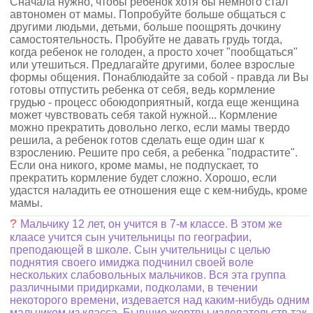
Сначала нужно, чтобы ребенок хотя бы немного стал
автономен от мамы. Попробуйте больше общаться с
другими людьми, детьми, больше поощрять дочкину
самостоятельность. Пробуйте не давать грудь тогда,
когда ребенок не голоден, а просто хочет "пообщаться"
или утешиться. Предлагайте другими, более взрослые
формы общения. Понаблюдайте за собой - правда ли Вы
готовы отпустить ребенка от себя, ведь кормление
грудью - процесс обоюдоприятный, когда еще женщина
может чувствовать себя такой нужной... Кормление
можно прекратить довольно легко, если мамы твердо
решила, а ребенок готов сделать еще один шаг к
взрослению. Решите про себя, а ребенка "подрастите".
Если она никого, кроме мамы, не подпускает, то
прекратить кормление будет сложно. Хорошо, если
удастся наладить ее отношения еще с кем-нибудь, кроме
мамы.
?
Мальчику 12 лет, он учится в 7-м классе. В этом же
клаасе учится сын учительницы по географии,
преподающей в школе. Сын учительницы с целью
поднятия своего имиджа подчинил своей воле
нескольких слабовольных мальчиков. Вся эта группа
различными придирками, подколами, в течении
некоторого времени, издевается над каким-нибудь одним
мальчиком из класса. Бывшие жертвы издевательств так