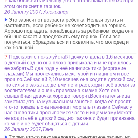
?
как объяснить малышу ,что в штаны какать плохо?при
этом он писиет в гаршок.
26 January 2007, Александр
Это зависит от возраста ребенка. Нельзя ругать и
настаивать, если ребенок не хочет ходить на горшок.
Хорошо подгадать, понаблюдать за ребенком, когда онн
обычно какает и предложить ему горшок. Если все
получиться, обрадоваться и похвалить, что молодец и
как большой.
?
Подскажите пожалуйста!Я дочку отдала в 1,6 месяцов
в детский сад,но она плохо привыкала и мне пришлось
её забрать.В два года у неё начились тики (моргание
глазами).Мы пролечились мекстурой и глицином и всё
прошло.Сейчас ей 2,10 месяцев она ходит в детский сад
,но сильно зажата,с детьми не играет, ходит всё время за
воспитателем и очень привязана к маме.Хотя она
смышлёная девочка,хорошо говорит.Воспитательница
заметила,что на музыкальном занятие, когда её просят
что-то показать,она начинает моргать глазами.Сейчас у
нас сново тики,просыпаемся часто и ищем маму.Может
не водить её в детский сад ,но так она и будет привязана
ко мне и не будет общаться с детьми.
26 January 2007,Таня
Трудно что-то рекомендовать коннкретное заочно, но