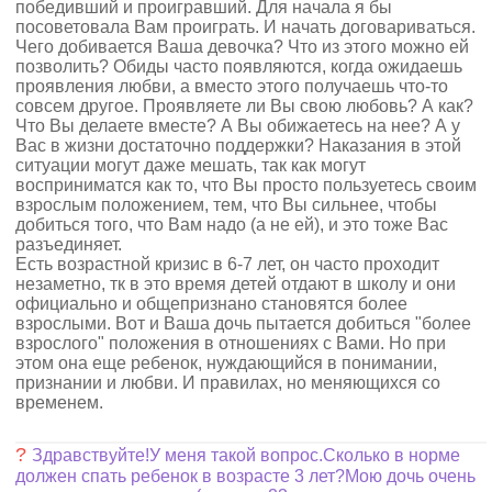
победивший и проигравший. Для начала я бы
посоветовала Вам проиграть. И начать договариваться.
Чего добивается Ваша девочка? Что из этого можно ей
позволить? Обиды часто появляются, когда ожидаешь
проявления любви, а вместо этого получаешь что-то
совсем другое. Проявляете ли Вы свою любовь? А как?
Что Вы делаете вместе? А Вы обижаетесь на нее? А у
Вас в жизни достаточно поддержки? Наказания в этой
ситуации могут даже мешать, так как могут
восприниматся как то, что Вы просто пользуетесь своим
взрослым положением, тем, что Вы сильнее, чтобы
добиться того, что Вам надо (а не ей), и это тоже Вас
разъединяет.
Есть возрастной кризис в 6-7 лет, он часто проходит
незаметно, тк в это время детей отдают в школу и они
официально и общепризнано становятся более
взрослыми. Вот и Ваша дочь пытается добиться "более
взрослого" положения в отношениях с Вами. Но при
этом она еще ребенок, нуждающийся в понимании,
признании и любви. И правилах, но меняющихся со
временем.
?
Здравствуйте!У меня такой вопрос.Сколько в норме
должен спать ребенок в возрасте 3 лет?Мою дочь очень