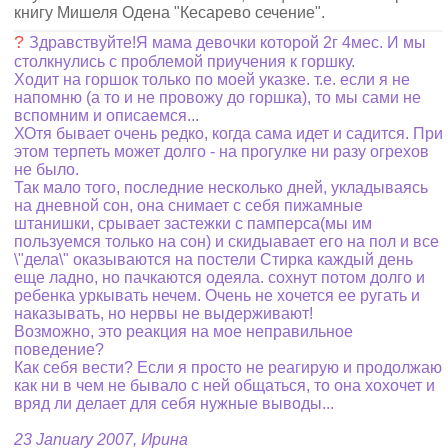
книгу Мишеля Одена "Кесарево сечение".
?
Здравствуйте!Я мама девочки которой 2г 4мес. И мы
столкнулись с проблемой приучения к горшку.
Ходит на горшок только по моей указке. т.е. если я не
напомню (а то и не провожу до горшка), то мы сами не
вспомним и описаемся...
ХОтя бывает очень редко, когда сама идет и садится. При
этом терпеть может долго - на прогулке ни разу огрехов
не было.
Так мало того, последние несколько дней, укладываясь
на дневной сон, она снимает с себя пижамные
штанишки, срывает застежки с памперса(мы им
пользуемся только на сон) и скидыавает его на пол и все
\"дела\" оказываются на постели Стирка каждый день
еще ладно, но пачкаются одеяла. сохнут потом долго и
ребенка уркывать нечем. Очень не хочется ее ругать и
наказывать, но нервы не выдерживают!
Возможно, это реакция на мое неправильное
поведение?
Как себя вести? Если я просто не реагирую и продолжаю
как ни в чем не бывало с ней общаться, то она хохочет и
вряд ли делает для себя нужные выводы...
23 January 2007, Ирина