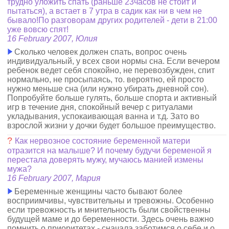
трудно уложить спать (раньше 23часов не стоит и
пытаться), а встает в 7 утра в садик как ни в чем не
бывало!По разговорам других родителей - дети в 21:00
уже вовсю спят!
16 February 2007, Юлия
Сколько человек должен спать, вопрос очень
индивидуальный, у всех свои нормы сна. Если вечером
ребенок ведет себя спокойно, не перевозбужден, спит
нормально, не просыпаясь, то. вероятно, ей просто
нужно меньше сна (или нужно убирать дневной сон).
Попробуйте больше гулять, больше спорта и активный
игр в течение дня, спокойный вечер с ритуалами
укладывания, успокаивающая ванна и т.д. Зато во
взрослой жизни у дочки будет большое преимущество.
?
Как нервозное состояние беременной матери
отразится на малыше? И почему будучи беременой я
перестала доверять мужу, мучаюсь манией измены
мужа?
16 February 2007, Мария
Беременные женщины часто бывают более
восприимчивы, чувствительны и тревожны. Особенно
если тревожность и мнительность были свойственны
будущей маме и до беременности. Здесь очень важно
помнить о приоритетах - сначала заботимся о себе и о