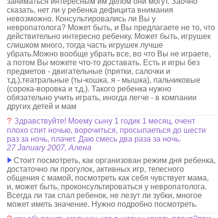
заниматься интересным им делом они могут. Заочно
сказать, нет ли у ребенка дефицита внимания
невозможно. Консультировались ли Вы у
невропатолога? Может быть, и Вы предлагаете не то, что
действительно интересно ребенку. Может быть, игрушек
слишком много, тогда часть игрушек лучше
убрать.Можно вообще убрать все, во что Вы не играете,
а потом Вы можете что-то доставать. Есть и игры без
предметов - двигательные (прятки, салочки и
т.д.),театральные (ты-кошка, я - мышка), пальчиковые
(сорока-воровка и т.д.). Такого ребенка нужно
обязательно учить играть, иногда легче - в компании
других детей и мам
?
Здравствуйте! Моему сыну 1 годик 1 месяц, очент
плохо спит ночью, ворочиться, просыпаеться до шести
раз за ночь, плачет. Даю смесь два раза за ночь.
27 January 2007, Алена
Стоит посмотреть, как организован режим дня ребенка,
достаточно ли прогулок, активных игр, телесного
общения с мамой, посмотреть как себя чувствует мама,
и, может быть, проконсультироваться у невропатолога.
Всегда ли так спал ребенок, не лезут ли зубки, многое
может иметь значение. Нужно подробно посмотреть.