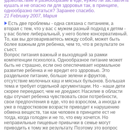
удовольствие и разнообразие в еде, нужно ли заставлять
кушать и не опасно ли для здоровья так, в принципе,
однообразно питаться? Заранее спасибо.
21 February 2007, Мария
Есть две проблемы - одна связана с питанием, а
вторая с тем, что у вас с мужем разный подход к детям -
у вас более либеральный, у него более консервативный.
То, как вы договариваетесь между собой, может быть
более важным для ребенка, чем то, что в результате он
съест.
Вопрос питания важный и выходящий за рамки
компетенции психолога. Однообразное питание может
быть не страшно, если оно опеспечивает нормальное
развитие ребенка и не вредит его здоровью. Это
раздельное питание, больше зелени и фруктов,
отсутствие молочных каш и мясных бульонов. Большая
тема и требует отдельной аргументации. Но - наши дети
скорее переедают, чем не доедают. Насилие в области
еды отучает ребенка чувствовать свои потребности,
свои предпочтения в еде, что во взрослом, а иногда и
уже в подростковом возрасте приводит к нарушению
обмена веществ, так как человек в принципе ест не
тогда, когда голоден и не то, что ему хочется. Но
неправильные пищевые привычки в семье могут
приводить к тому же результату. Поэтому это вопрос