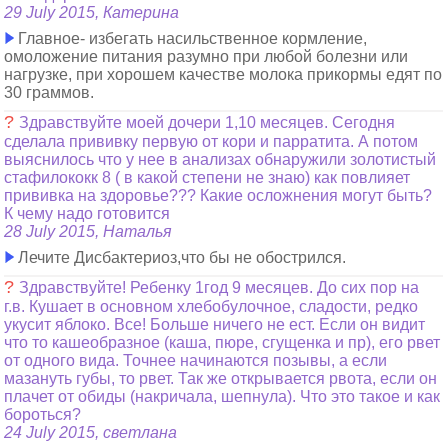
29 July 2015, Катерина
Главное- избегать насильственное кормление,
омоложение питания разумно при любой болезни или
нагрузке, при хорошем качестве молока прикормы едят по
30 граммов.
?
Здравствуйте моей дочери 1,10 месяцев. Сегодня
сделала прививку первую от кори и парратита. А потом
выяснилось что у нее в анализах обнаружили золотистый
стафилококк 8 ( в какой степени не знаю) как повлияет
прививка на здоровье??? Какие осложнения могут быть?
К чему надо готовится
28 July 2015, Наталья
Лечите Дисбактериоз,что бы не обострился.
?
Здравствуйте! Ребенку 1год 9 месяцев. До сих пор на
г.в. Кушает в основном хлебобулочное, сладости, редко
укусит яблоко. Все! Больше ничего не ест. Если он видит
что то кашеобразное (каша, пюре, сгущенка и пр), его рвет
от одного вида. Точнее начинаются позывы, а если
мазануть губы, то рвет. Так же открывается рвота, если он
плачет от обиды (накричала, шепнула). Что это такое и как
бороться?
24 July 2015, светлана