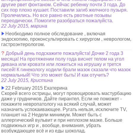
другие рвет фонтаном. Сейчас ребенку почти 3 года. До
сих пор плохо кушает. Поставили загиб желчного пузыря.
Пролечились. Но все равно есть рвотные позывы
переодически. Помогите разобраться пожалуйста.
22 July 2015, марина
Необходимо полное обследование , включая
эндоскопию, проконсультировать с хирургом , неврологом,
гастроэнтерологом.
?
Добрый день подскажите пожалуйста! Дочке 2 года 3
месяца! На протяжении полу года виснет телом на угол
дивана или кровати или ложиться на игрушку и трется
писей! К гинекологу ходили брали мазок сказали что мазок
нормальный! Что это может быть! И как отучить?
22 July 2015, Кристина
22 February 2015 Екатерина
Скорей всего острицы, могут провоцировать мастурбацию
даже у грудничков. Дайте пирантел. Если не поможет -
покажите невропатологу на всякий случай, может
назначить успокаивающее. Ругать нельзя, исключите TV,
планшет на 2 Недели минимум. Может быть с
аллергический вульвит и при неплохом мазке. Больше
подвижных игр и , вообще, внимания, убрать
возбуждающее всё и из еды шоколад.