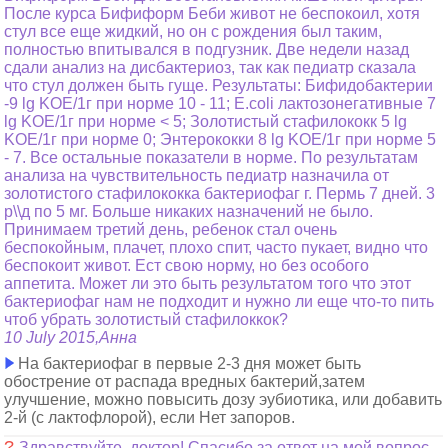
После курса Бифиформ Беби живот не беспокоил, хотя
стул все еще жидкий, но он с рождения был таким,
полностью впитывался в подгузник. Две недели назад
сдали анализ на дисбактериоз, так как педиатр сказала
что стул должен быть гуще. Результаты: Бифидобактерии
-9 lg KOE/1г при норме 10 - 11; E.coli лактозонегативные 7
lg KOE/1г при норме < 5; Золотистый стафилококк 5 lg
KOE/1г при норме 0; Энтерококки 8 lg KOE/1г при норме 5
- 7. Все остальные показатели в норме. По результатам
анализа на чувствительность педиатр назначила от
золотистого стафилококка бактериофаг г. Пермь 7 дней. 3
р\\д по 5 мг. Больше никаких назначений не было.
Принимаем третий день, ребенок стал очень
беспокойным, плачет, плохо спит, часто пукает, видно что
беспокоит живот. Ест свою норму, но без особого
аппетита. Может ли это быть результатом того что этот
бактериофаг нам не подходит и нужно ли еще что-то пить
чтоб убрать золотистый стафилоккок?
10 July 2015,Анна
На бактериофаг в первые 2-3 дня может быть
обострение от распада вредных бактерий,затем
улучшение, можно повысить дозу эубиотика, или добавить
2-й (с лактофлорой), если Нет запоров.
?
Здравствуйте, доктор! Спасибо за ответ на мой вопрос