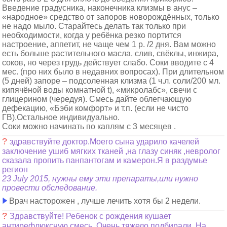
Введение градусника, наконечника клизмы в анус –
«народное» средство от запоров новорождённых, только
не надо мыло. Старайтесь делать так только при
необходимости, когда у ребёнка резко портится
настроение, аппетит, не чаще чем 1 р. /2 дня. Вам можно
есть больше растительного масла, слив, свёклы, инжира,
соков, но через грудь действует слабо. Соки вводите с 4
мес. (про них было в недавних вопросах). При длительном
(5 дней) запоре – подсоленная клизма (1 ч.л. соли/200 мл.
кипячёной воды комнатной t), «микролабс», свечи с
глицерином (чередуя). Смесь дайте облегчающую
дефекацию, «Бэби комфорт» и т.п. (если не чисто
ГВ).Остальное индивидуально.
Соки можно начинать по каплям с 3 месяцев .
?
здравствуйте доктор.Моего сына ударило качелей
заключение ушиб мягких тканей ,на глазу синяк ,невролог
сказала пропить панпантогам и камерон.Я в раздумье
регион
23 July 2015, нужны ему эти препараты,или нужно
провести обследование.
Врач насторожен , лучше лечить хотя бы 2 недели.
?
Здравствуйте! Ребенок с рождения кушает
антирефлюксную смесь. Очень тяжело подбирали. На