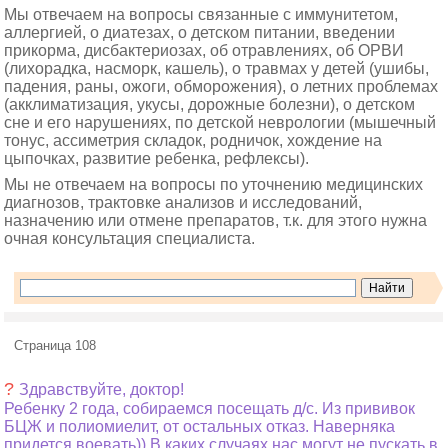
Мы отвечаем на вопросы связанные с иммунитетом,
аллергией, о диатезах, о детском питании, введении
прикорма, дисбактериозах, об отравлениях, об ОРВИ
(лихорадка, насморк, кашель), о травмах у детей (ушибы,
падения, раны, ожоги, обморожения), о летних проблемах
(акклиматизация, укусы, дорожные болезни), о детском
сне и его нарушениях, по детской неврологии (мышечный
тонус, ассиметрия складок, родничок, хождение на
цыпочках, развитие ребенка, рефлексы).
Мы не отвечаем на вопросы по уточнению медицинских
диагнозов, трактовке анализов и исследований,
назначению или отмене препаратов, т.к. для этого нужна
очная консультация специалиста.
Страница 108
?
Здравствуйте, доктор!
Ребенку 2 года, собираемся посещать д/с. Из прививок
БЦЖ и полиомиелит, от остальных отказ. Наверняка
придется воевать)) В каких случаях нас могут не пускать в