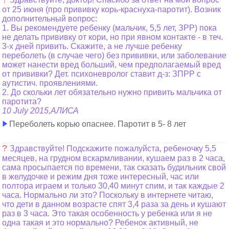
от 25 июня (про прививку корь-краснуха-паротит). Возник
дополнительный вопрос:
1. Вы рекомендуете ребенку (мальчик, 5,5 лет, ЗРР) пока
не делать прививку от кори, но при явном контакте - в теч.
3-х дней привить. Скажите, а не лучше ребенку
переболеть (в случае чего) без прививки, или заболевание
может нанести вред больший, чем предполагаемый вред
от прививки? Дет. психоневролог ставит д-з: ЗПРР с
аутистич. проявлениями.
2. До скольки лет обязательно нужно привить мальчика от
паротита?
10 July 2015,АЛИСА
Переболеть корью опаснее. Паротит в 5- 8 лет
?
Здравствуйте! Подскажите пожалуйста, ребеночку 5,5
месяцев, на грудном вскармливании, кушаем раз в 2 часа,
сама просыпается по времени, так сказать будильник свой
в желудочке и режим дня тоже интересный, час или
полтора играем и только 30,40 минут спим, и так каждые 2
часа. Нормально ли это? Поскольку в интернете читаю,
что дети в данном возрасте спят 3,4 раза за день и кушают
раз в 3 часа. Это такая особенность у ребенка или я не
одна такая и это нормально? Ребенок активный, не