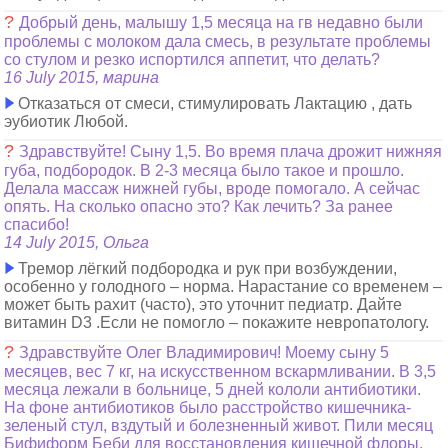
?
Добрый день, малышу 1,5 месяца на гв недавно были
проблемы с молоком дала смесь, в результате проблемы
со стулом и резко испортился аппетит, что делать?
16 July 2015, марина
Отказаться от смеси, стимулировать Лактацию , дать
эубиотик Любой.
?
Здравствуйте! Сыну 1,5. Во время плача дрожит нижняя
губа, подбородок. В 2-3 месяца было такое и прошло.
Делала массаж нижней губы, вроде помогало. А сейчас
опять. На сколько опасно это? Как лечить? За ранее
спасибо!
14 July 2015, Ольга
Тремор лёгкий подбородка и рук при возбуждении,
особенно у голодного – норма. Нарастание со временем –
может быть рахит (часто), это уточнит педиатр. Дайте
витамин D3 .Если не помогло – покажите невропатологу.
?
Здравствуйте Олег Владимирович! Моему сыну 5
месяцев, вес 7 кг, на искусственном вскармливании. В 3,5
месяца лежали в больнице, 5 дней кололи антибиотики.
На фоне антибиотиков было расстройство кишечника-
зеленый стул, вздутый и болезненный живот. Пили месяц
Бифиформ Беби для восстановления кишечной флоры.