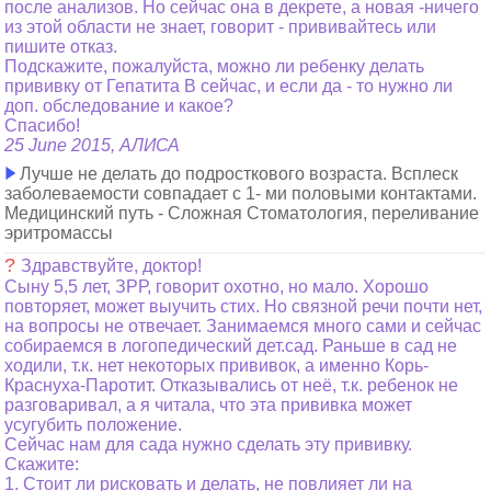
после анализов. Но сейчас она в декрете, а новая -ничего
из этой области не знает, говорит - прививайтесь или
пишите отказ.
Подскажите, пожалуйста, можно ли ребенку делать
прививку от Гепатита В сейчас, и если да - то нужно ли
доп. обследование и какое?
Спасибо!
25 June 2015, АЛИСА
Лучше не делать до подросткового возраста. Всплеск
заболеваемости совпадает с 1- ми половыми контактами.
Медицинский путь - Сложная Стоматология, переливание
эритромассы
?
Здравствуйте, доктор!
Сыну 5,5 лет, ЗРР, говорит охотно, но мало. Хорошо
повторяет, может выучить стих. Но связной речи почти нет,
на вопросы не отвечает. Занимаемся много сами и сейчас
собираемся в логопедический дет.сад. Раньше в сад не
ходили, т.к. нет некоторых прививок, а именно Корь-
Краснуха-Паротит. Отказывались от неё, т.к. ребенок не
разговаривал, а я читала, что эта прививка может
усугубить положение.
Сейчас нам для сада нужно сделать эту прививку.
Скажите:
1. Стоит ли рисковать и делать, не повлияет ли на