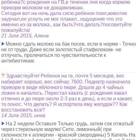
ребенка?с рождения на ГВ,в течении лня когда кормлю
прикорм молоком не докармливаю.
Сегодня вот на ночь дала сисю,ребенок поел,животик
заурчал,он уснуть не мог плакал...ощущение что это
именно из-за молока...как быть?что делать?посоветуйте
пожалуйста!
21 June 2015, Алена
Можно сдать молоко на бак посев, если в норме - Точно
не от груди. Даже если золотистый стафилококк- не
отлучать, пролечиться по чувствительности к
антибиотикам.
?
Здравствуйте! Ребенок на гв, почти 5 месяцев, вес
набирает хорошо, вес сейчас 7600. Педиатр назначила
прикорм в виде яблочного пюре. Дошли до 4 чайных
ложек и началось. Перестал какать (с рождения какал
отлично и до пюре около 2-3 раз в день), а если и какает,
то понос. Что делать? Я испортила ему желудок?? Как
восстановить все?
14 June 2015, инна
На 2 недели Оставьте Только грудь, затем сок отжатый
через стерильную марлю/ Сито. лимонный( при
склонности к аллергии - красной смородины) 5 Капель На