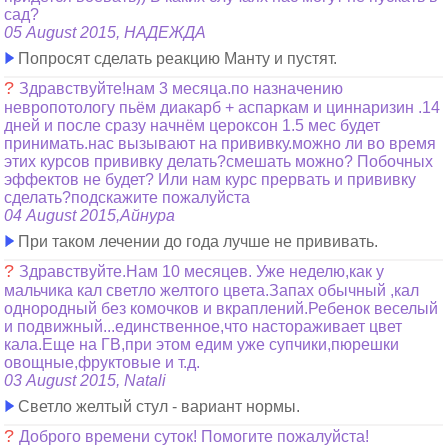
сад?
05 August 2015, НАДЕЖДА
Попросят сделать реакцию Манту и пустят.
?
Здравствуйте!нам 3 месяца.по назначению
невропотологу пьём диакарб + аспаркам и циннаризин .14
дней и после сразу начнём цероксон 1.5 мес будет
принимать.нас вызывают на прививку.можно ли во время
этих курсов прививку делать?смешать можно? Побочных
эффектов не будет? Или нам курс прервать и прививку
сделать?подскажите пожалуйста
04 August 2015,Айнура
При таком лечении до года лучше не прививать.
?
Здравствуйте.Нам 10 месяцев. Уже неделю,как у
мальчика кал светло желтого цвета.Запах обычный ,кал
однородный без комочков и вкраплений.Ребенок веселый
и подвижный...единственное,что настораживает цвет
кала.Еще на ГВ,при этом едим уже супчики,пюрешки
овощные,фруктовые и т.д.
03 August 2015, Natali
Светло желтый стул - вариант нормы.
?
Доброго времени суток! Помогите пожалуйста!