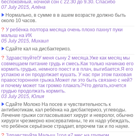
беспокойный, ночной сон с 22.30 до 9.30. Спасибо
07 July 2015, Алёна
Нормально, в сумме в в ашем возрасте должно быть
около 10 часов.
?
У ребёнка полтора месяца очень плохо пахнут пуки
малыш на ИК
05 July 2015, Михаил
Сдайте кал на дисбактериоз.
?
Здравствуйте!У меня сыну 2 месяца.Уже как месяц мы
совмещаем питание грудь и смесь.Как только начинаю его
кормить грудью, немного поест и в плач, выгибается.Я его
успакою и он продолжает кушать. У нас при этом паховая
правосторонняя грыжа.Может ли это быть связано с ней?
и почему может так громко плакать?Что делать,хочется
грудью продолжать кормить.
03 July 2015, Юлия
Сдайте Молоко На посев и чувствительность к
антибиотикам, кал ребёнка на дисбактериоз, углеводы.
Лечение грыжи согласовывают хирург и невролог, обычно
хирурги чрезмерно консервативны, те их надо убеждать,
что ребёнок серьёзное страдает, впрочем так и по науке.
?
Здравствуйте.Малыш 1год и7 мес.на грудном