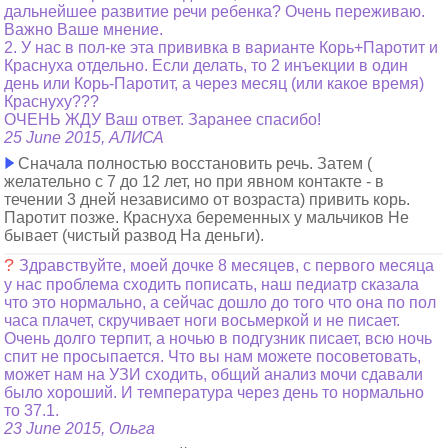
дальнейшее развитие речи ребенка? Очень переживаю.
Важно Ваше мнение.
2. У нас в пол-ке эта прививка в варианте Корь+Паротит и
Краснуха отдельно. Если делать, то 2 инъекции в один
день или Корь-Паротит, а через месяц (или какое время)
Краснуху???
ОЧЕНЬ ЖДУ Ваш ответ. Заранее спасибо!
25 June 2015, АЛИСА
Сначала полностью восстановить речь. Затем (
желательно с 7 до 12 лет, но при явном контакте - в
течении 3 дней независимо от возраста) привить корь.
Паротит позже. Краснуха беременных у мальчиков Не
бывает (чистый развод На деньги).
?
Здравствуйте, моей дочке 8 месяцев, с первого месяца
у нас проблема сходить пописать, наш педиатр сказала
что это нормально, а сейчас дошло до того что она по пол
часа плачет, скручивает ноги восьмеркой и не писает.
Очень долго терпит, а ночью в подгузник писает, всю ночь
спит не просыпается. Что вы нам можете посоветовать,
может нам на УЗИ сходить, общий анализ мочи сдавали
было хороший. И температура через день то нормально
то 37.1.
23 June 2015, Ольга