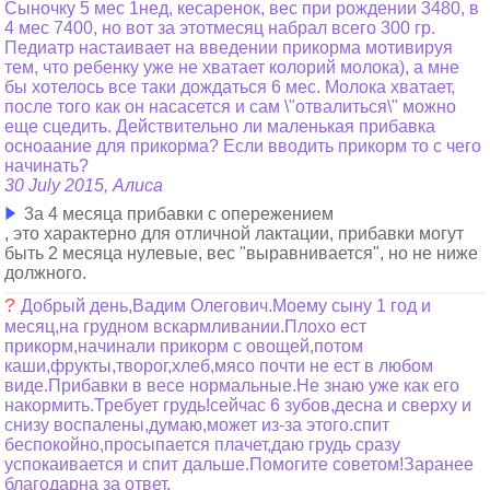
Сыночку 5 мес 1нед, кесаренок, вес при рождении 3480, в
4 мес 7400, но вот за этотмесяц набрал всего 300 гр.
Педиатр настаивает на введении прикорма мотивируя
тем, что ребенку уже не хватает колорий молока), а мне
бы хотелось все таки дождаться 6 мес. Молока хватает,
после того как он насасется и сам \"отвалиться\" можно
еще сцедить. Действительно ли маленькая прибавка
осноаание для прикорма? Если вводить прикорм то с чего
начинать?
30 July 2015, Алиса
3a 4 месяца прибавки с опережением
, это характерно для отличной лактации, прибавки могут
быть 2 месяца нулевые, вес "выравнивается", но не ниже
должного.
?
Добрый день,Вадим Олегович.Моему сыну 1 год и
месяц,на грудном вскармливании.Плохо ест
прикорм,начинали прикорм с овощей,потом
каши,фрукты,творог,хлеб,мясо почти не ест в любом
виде.Прибавки в весе нормальные.Не знаю уже как его
накормить.Требует грудь!сейчас 6 зубов,десна и сверху и
снизу воспалены,думаю,может из-за этого.спит
беспокойно,просыпается плачет,даю грудь сразу
успокаивается и спит дальше.Помогите советом!Заранее
благодарна за ответ.