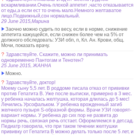
вскармливании.Очень плохой аппетит ,часто отказывается
от еды,а если ест то очень мало.Немного желтаватое
лицо.Подвижный,сон нормальный.
29 June 2015,Марина
Заочно можно судить по весу, если в норме, снижение
аппетита кажущейся, если снижен более чем на 5% от
должного обследовать: УЗИ обп, п, Кл. Ан. Крови, общ.
Мочи, показать врачу.
?
Здравствуйте. Скажите, можно ли принимать
одновременно Пантогам и Тенотен?
25 June 2015, ЖАННА
Можно.
?
Здравствуйте, доктор!
Моему сыну 5,5 лет. В роддоме писала отказ от прививки
против Гепатита В. Уже после выписки, примерно в 3 мес.
у ребенка началась желтушка, которая длилась до 5 мес!
Лечились Урсофальком. У ребенка врожденный загиб
желчного пузыря S-образной формы. Врачи УЗИ говорят-
вариант нормы. У ребенка до сих пор не развита до
нормы речь, связная речь отстает. Оформляемся в дет.сад.
Педиатр говорила, что при таком течении желтушки
прививку от Гепатита В можно делать только после 5 лет, и