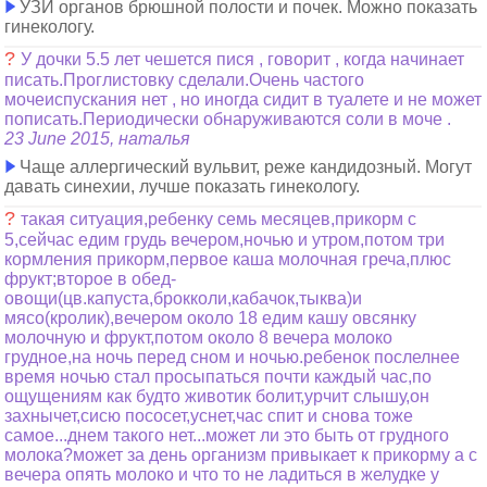
УЗИ органов брюшной полости и почек. Можно показать
гинекологу.
?
У дочки 5.5 лет чешется пися , говорит , когда начинает
писать.Проглистовку сделали.Очень частого
мочеиспускания нет , но иногда сидит в туалете и не может
пописать.Периодически обнаруживаются соли в моче .
23 June 2015, наталья
Чаще аллергический вульвит, реже кандидозный. Могут
давать синехии, лучше показать гинекологу.
?
такая ситуация,ребенку семь месяцев,прикорм с
5,сейчас едим грудь вечером,ночью и утром,потом три
кормления прикорм,первое каша молочная греча,плюс
фрукт;второе в обед-
овощи(цв.капуста,брокколи,кабачок,тыква)и
мясо(кролик),вечером около 18 едим кашу овсянку
молочную и фрукт,потом около 8 вечера молоко
грудное,на ночь перед сном и ночью.ребенок послелнее
время ночью стал просыпаться почти каждый час,по
ощущениям как будто животик болит,урчит слышу,он
захнычет,сисю пососет,уснет,час спит и снова тоже
самое...днем такого нет...может ли это быть от грудного
молока?может за день организм привыкает к прикорму а с
вечера опять молоко и что то не ладиться в желудке у