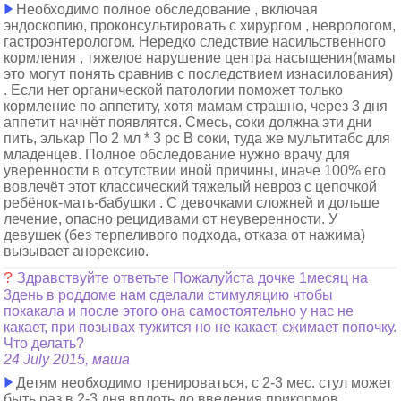
Необходимо полное обследование , включая
эндоскопию, проконсультировать с хирургом , неврологом,
гастроэнтерологом. Нередко следствие насильственного
кормления , тяжелое нарушение центра насыщения(мамы
это могут понять сравнив с последствием изнасилования)
. Если нет органической патологии поможет только
кормление по аппетиту, хотя мамам страшно, через 3 дня
аппетит начнёт появлятся. Смесь, соки должна эти дни
пить, элькар По 2 мл * 3 рс В соки, туда же мультитабс для
младенцев. Полное обследование нужно врачу для
уверенности в отсутствии иной причины, иначе 100% его
вовлечёт этот классический тяжелый невроз с цепочкой
ребёнок-мать-бабушки . С девочками сложней и дольше
лечение, опасно рецидивами от неуверенности. У
девушек (без терпеливого подхода, отказа от нажима)
вызывает анорексию.
?
Здравствуйте ответьте Пожалуйста дочке 1месяц на
3день в роддоме нам сделали стимуляцию чтобы
покакала и после этого она самостоятельно у нас не
какает, при позывах тужится но не какает, сжимает попочку.
Что делать?
24 July 2015, маша
Детям необходимо тренироваться, с 2-3 мес. стул может
быть раз в 2-3 дня вплоть до введения прикормов.