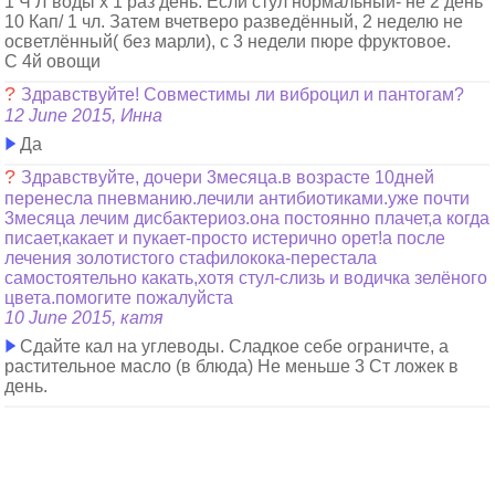
1 Ч Л воды х 1 раз день. Если стул нормальный- не 2 день
10 Кап/ 1 чл. Затем вчетверо разведённый, 2 неделю не
осветлённый( без мaрли), с 3 недели пюре фруктовое.
С 4й овощи
?
Здравствуйте! Совместимы ли виброцил и пантогам?
12 June 2015, Инна
Да
?
Здравствуйте, дочери 3месяца.в возрасте 10дней
перенесла пневманию.лечили антибиотиками.уже почти
3месяца лечим дисбактериоз.она постоянно плачет,а когда
писает,какает и пукает-просто истерично орет!а после
лечения золотистого стафилокока-перестала
самостоятельно какать,хотя стул-слизь и водичка зелёного
цвета.помогите пожалуйста
10 June 2015, катя
Сдайте кал на углеводы. Сладкое себе ограничте, а
растительное масло (в блюда) Не меньше 3 Ст ложек в
день.