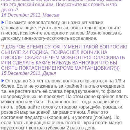
что это детский онанизм. Подскажите как лечить и что
делать?
16 December 2011, Максим
Покажите невропатологу, он назначит мягкие
успокаивающие. Ругать нельзя, обязательно прогоните
глистов, исключите аллергию и запоры.Можно показать
детскому гинекологу-исключить воспаление.
?
ДОБРОЕ ВРЕМЯ СУТОК!!! У МЕНЯ ТАКОЙ ВОПРОСИК!
СЫНУЛЕ 2.4 ГОДИКА, ПОКРАСНЕЛ КОНЧИК НА
ПИСЮЛЕ! СКАЖИТЕ ЧЕМ МОЖНО ПРОПОЛАСКИВАТЬ
ИЛИ СДЕЛАТЬ КАКИЕ НИБУДЬ ВАННОЧКИ ЧТО БЫ
СНЯТЬ ПОКРАСНЕНИЕ! КРОМЕ МАРГАНЦОВКИ!?))))
15 December 2011, Дарья
От года до 3-х лет головка должна открываться на 1/3 и
более. Если не ухаживать за крайней плотью ежедневно,
т.е. не растягивать её слегка перед купанием, то фимоз
новорождённых не проходит. На этом фоне крайняя плоть
может воспаляться – балянопостит. Тогда раздвигайте
плоть, обмывайте головку отваром коры дуба, ромашки,
розовой марганцовкой, мирамистином. Лечат это
состояние педиатры (хорошие), и урологи (любые). Но
если плоть приращена очень плотно - край плоти мажут
ируксолом + контрактубексом 2 раза в день.