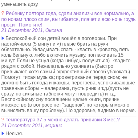
уменьшить дозу.
?
Ребенку полтора года, сдали анализы все нормально, а
по ночам плохо спим, выгибается, плачет и всю ночь грудь
просит. Помогите!
21 December 2011, Оксана
Беспокойный сон детей вошёл в поговорки. При
настойчивом (5 минут и >) плаче брать на руки
обязательно. Укладывать спать - класть в кроватку, петь
колыбельную, либо включить музыку, поглаживать 15
минут. Если не уснул (когда-нибудь получиться)- кладите
рядом с собой. Нежелательно укачивать (быстро
привыкают, хотя самый эффективный способ убаюкать)
Помогут: тихая музыка; проветривание перед сном; не
должно быть голода и жажды, перегрева, успокаивающие
травяные сборы – валериана, пустырник и т.д.(пусть не
сразу, но сильные таблетки могут повредить) и т.д.
Беспокойному сну посвящены целые книги, причин
множество (в вопросе нет "зацепок", по которым можно
вычислить вашу проблему). Но здоровье, видимо в норме.
?
температура 37.5 можно делать прививки 3 мес.?
21 December 2011, марина
Нельзя.