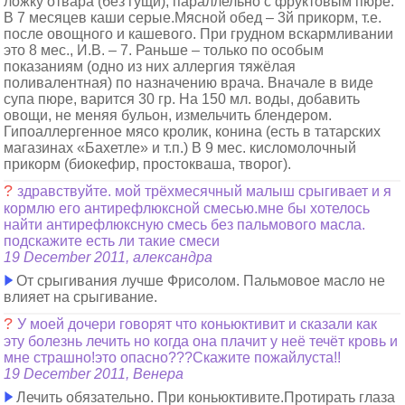
ложку отвара (без гущи), параллельно с фруктовым пюре.
В 7 месяцев каши серые.Мясной обед – 3й прикорм, т.е.
после овощного и кашевого. При грудном вскармливании
это 8 мес., И.В. – 7. Раньше – только по особым
показаниям (одно из них аллергия тяжёлая
поливалентная) по назначению врача. Вначале в виде
супа пюре, варится 30 гр. На 150 мл. воды, добавить
овощи, не меняя бульон, измельчить блендером.
Гипоаллергенное мясо кролик, конина (есть в татарских
магазинах «Бахетле» и т.п.) В 9 мес. кисломолочный
прикорм (биокефир, простокваша, творог).
?
здравствуйте. мой трёхмесячный малыш срыгивает и я
кормлю его антирефлюксной смесью.мне бы хотелось
найти антирефлюксную смесь без пальмового масла.
подскажите есть ли такие смеси
19 December 2011, александра
От срыгивания лучше Фрисолом. Пальмовое масло не
влияет на срыгивание.
?
У моей дочери говорят что коньюктивит и сказали как
эту болезнь лечить но когда она плачит у неё течёт кровь и
мне страшно!это опасно???Скажите пожайлуста!!
19 December 2011, Венера
Лечить обязательно. При коньюктивите.Протирать глаза