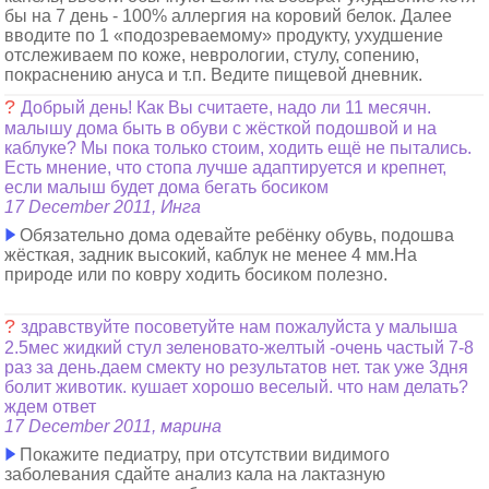
бы на 7 день - 100% аллергия на коровий белок. Далее
вводите по 1 «подозреваемому» продукту, ухудшение
отслеживаем по коже, неврологии, стулу, сопению,
покраснению ануса и т.п. Ведите пищевой дневник.
?
Добрый день! Как Вы считаете, надо ли 11 месячн.
малышу дома быть в обуви с жёсткой подошвой и на
каблуке? Мы пока только стоим, ходить ещё не пытались.
Есть мнение, что стопа лучше адаптируется и крепнет,
если малыш будет дома бегать босиком
17 December 2011, Инга
Обязательно дома одевайте ребёнку обувь, подошва
жёсткая, задник высокий, каблук не менее 4 мм.На
природе или по ковру ходить босиком полезно.
?
здравствуйте посоветуйте нам пожалуйста у малыша
2.5мес жидкий стул зеленовато-желтый -очень частый 7-8
раз за день.даем смекту но результатов нет. так уже 3дня
болит животик. кушает хорошо веселый. что нам делать?
ждем ответ
17 December 2011, марина
Покажите педиатру, при отсутствии видимого
заболевания сдайте анализ кала на лактазную