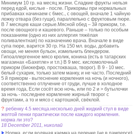
Минимум 10 гр. на месяц жизни. Сладкие фрукты нельзя
перед едой, кислые - после. Прикормы при нормальных
прибавках начинаем с 6мес., с овощей, вначале 1 чайную
ложку отвара (без гущи), параллельно с фруктовым пюре.
В 7 месяцев каши серые.Мясной обед – 3й прикорм, т.е.
после овощного и кашевого. Раньше – только по особым
показаниям (одно из них аллергия тяжёлая
поливалентная) по назначению врача. Вначале в виде
супа пюре, варится 30 гр. На 150 мл. воды, добавить
овощи, не меняя бульон, измельчить блендером.
Гипоаллергенное мясо кролик, конина (есть в татарских
магазинах «Бахетле» и т.п.) В 9 мес. кисломолочный
прикорм (биокефир, простокваша, творог). В 9 - 10 мес.
белый сухарик, только затем манку, и не часто. Последний
5 й прикорм - вытеснение кормления на ночь (и ночного),
соответственно отлучение от груди, лучше в холодное
время года, Если сосёт всю ночь, или по 2 и > бутылочки
за ночь - последнее кормление жирный творог с
фруктами, а то и мясо с картошкой, свёклой.
?
ребенку 4.5 месяца.несколько дней жидкий стул в виде
желтой пенки практически после каждого кормления.
норма ли это?
18 December 2011, николай
Норма, если водяная каемка на пеленке (не в памперсе)