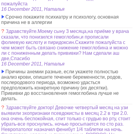
пожалуйста
16 December 2011, Наталья
Срочно покажите психиатру и психологу, основная
причина не в аллергии
?
Здравствуйте.Моему сыну 3 месяца,на приёме у врача
сказали, что понизился гемоглобин,и прописали
фолиевую кислоту и пиридоксин.Скажите пожалуйста с
чем может быть связано снижение гемоглобина и можно
ли с пониженным делать прививки? Нам сделали аш
две,Спасибо
16 December 2011, Наталья
Причины анемии разные, если укажете полностью
анализ крови, опишите течение беременности, родов,
послеродового периода, возможно удасться
предположить конкретную причину (их десятки).
Прививки до восстановления гемоглобина лучше не
делать.
?
Здравствуйте доктор! Девочке четвертый месяц на узи
выявили эхопризнаки псевдокисты в месяц 2.2 в три 2.0.
она очень беспокойная, спит только с грудью во рту, стоит
убрать-все проснулись. ночью просыпается по сто раз.
Невропатолог назначил фенибут 1/4 таблетки на ночь.