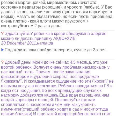
розовой марганцовкой, мирамистином. Лечат это
состояние педиатры (хорошие), и урологи (любые). У Вас
данных за воспаление не вижу (цвет головки варьирует в
норме), мазать не обязательно, но если плоть приращена
очень плотно - край плоти мажут ируксолом +
контрактубексом 2 раза в день.
?
Здраствуйте.У ребенка в крови абнаружена алергия
можно ли делать прививку АКДС+ХИБ
20 December 2011,наташа
Подождите пока пройдет аллергия, лучше до 2-х лет.
?
Добрый день! Моей дочке сейчас 4,5 месяца, это уже
вротой ребенок. Волнует очень проблема насморка он у
нас частый гость. Причем, после закапывания
физраствором и удаления секрета, нос продолжае
\"хрюкать\". И складывается ощущение что эти \"хроки\" не
в самом носу, а в носоглотке. Ребенок находиться на ГВ и
когда ест нос дышит. Во всех предыдущих случаях к
насморку добавлялся кашель.Еще врач разрешила нам
вводить прикорм с овощей. Посоветуйте как нам
справляться с насморком и чем или как укрепить
иммунитет(старший ребенок ходит в сад и носит оттуда
всякие болячки).И еще такой вопрос ребенок плохо спит