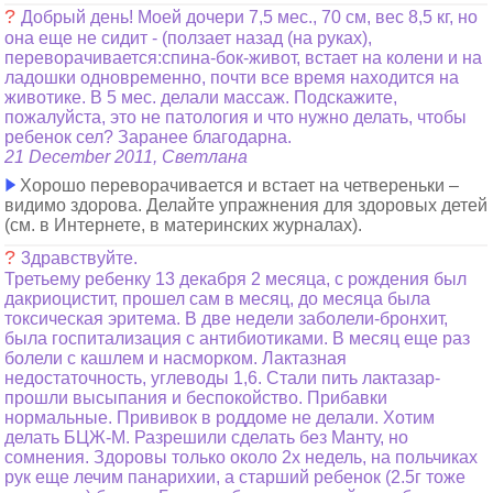
?
Добрый день! Моей дочери 7,5 мес., 70 см, вес 8,5 кг, но
она еще не сидит - (ползает назад (на руках),
переворачивается:спина-бок-живот, встает на колени и на
ладошки одновременно, почти все время находится на
животике. В 5 мес. делали массаж. Подскажите,
пожалуйста, это не патология и что нужно делать, чтобы
ребенок сел? Заранее благодарна.
21 December 2011, Светлана
Хорошо переворачивается и встает на четвереньки –
видимо здорова. Делайте упражнения для здоровых детей
(см. в Интернете, в материнских журналах).
?
3дравствуйте.
Третьему ребенку 13 декабря 2 месяца, с рождения был
дакриоцистит, прошел сам в месяц, до месяца была
токсическая эритема. В две недели заболели-бронхит,
была госпитализация с антибиотиками. В месяц еще раз
болели с кашлем и насморком. Лактазная
недостаточность, углеводы 1,6. Стали пить лактазар-
прошли высыпания и беспокойство. Прибавки
нормальные. Прививок в роддоме не делали. Хотим
делать БЦЖ-М. Разрешили сделать без Манту, но
сомнения. Здоровы только около 2х недель, на польчиках
рук еще лечим панарихии, а старший ребенок (2.5г тоже