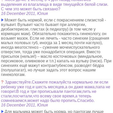
выделения из влагалища в виде тянущейся белой слизи.
С чем это может быть связано?
16 December 2011, Юлия
Может быть нормой, если с покраснением слизистой -
вульвит. Вульвит часто бывает при аллергии,
дизбактериозе, глистах (к педиатру) (в том числе у
кормящих мам). Обязательно покажитесь гинекологу, он
возьмет мазок. Если не лечить - часто синехии (сращения
малых половых губ, иногда за 1 месяц почти наглухо),
иногда меатостеноз – сужение мочеиспускательного
отверстия, тогда уже понадобится операция. Вместо
присыпок (нельзя!) – масло косточковых (миндальное,
персиковое, оливковое и т.п.) капать на вульву (писю). При
синехиях ещё мажут контрактубексом, разводят бёдра
(полушпагат), но лучше задать этот вопрос нашим
гинекологам.
?
Здравствуйте.Скажите пожалуйста нормально ли если
ребенку уже год и шесть месяцев,а он даже мама,папа не
говорит.В год и три прописывали пантогам,пить не
стали,посчитали,что всему свое время,а теперь
сомневаемся,может надо было пропить.Спасибо.
16 December 2011, Юлия
Для мальчика может быть норма, но пантогам лучше