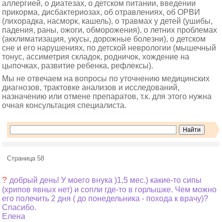
аллергией, о диатезах, о детском питании, введении
прикорма, дисбактериозах, об отравлениях, об ОРВИ
(лихорадка, насморк, кашель), о травмах у детей (ушибы,
падения, раны, ожоги, обморожения), о летних проблемах
(акклиматизация, укусы, дорожные болезни), о детском
сне и его нарушениях, по детской неврологии (мышечный
тонус, ассиметрия складок, родничок, хождение на
цыпочках, развитие ребенка, рефлексы).
Мы не отвечаем на вопросы по уточнению медицинских
диагнозов, трактовке анализов и исследований,
назначению или отмене препаратов, т.к. для этого нужна
очная консультация специалиста.
Страница 58
?
добрый день! У моего внука )1,5 мес.) какие-то сипы
(хрипов явных нет) и сопли где-то в горлышке. Чем можно
его полечить 2 дня ( до понедельника - похода к врачу)?
Спасибо.
Елена