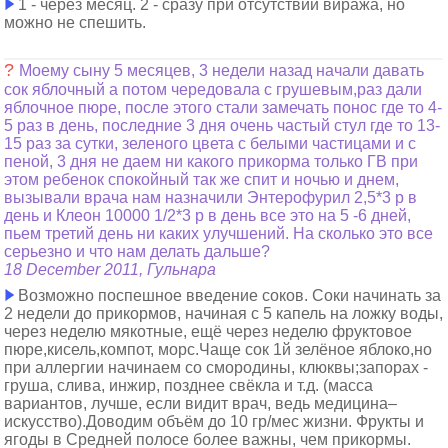
1 - через месяц. 2 - сразу при отсутствии виража, но
можно не спешить.
?
Моему сыну 5 месяцев, 3 недели назад начали давать
сок яблочный а потом чередовала с грушевым,раз дали
яблочное пюре, после этого стали замечать понос где то 4-
5 раз в день, последние 3 дня очень частый стул где то 13-
15 раз за сутки, зеленого цвета с белыми частицами и с
пеной, 3 дня не даем ни какого прикорма только ГВ при
этом ребенок спокойный так же спит и ночью и днем,
вызывали врача нам назначили Энтерофурил 2,5*3 р в
день и Клеон 10000 1/2*3 р в день все это на 5 -6 дней,
пьем третий день ни каких улучшений. На сколько это все
серьезно и что нам делать дальше?
18 December 2011, Гульнара
Возможно поспешное введение соков. Соки начинать за
2 недели до прикормов, начиная с 5 капель на ложку воды,
через неделю мякотные, ещё через неделю фруктовое
пюре,кисель,компот, морс.Чаще сок 1й зелёное яблоко,но
при аллергии начинаем со смородины, клюквы;запорах -
груша, слива, инжир, позднее свёкла и т.д. (масса
вариантов, лучше, если видит врач, ведь медицина–
искусство).Доводим объём до 10 гр/мес жизни. Фрукты и
ягоды в Средней полосе более важны, чем прикормы.