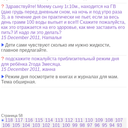
?
Здравствуйте! Моему сыну 1г.10м., находится на ГВ
(даю грудь перед дневным сном, на ночь и под утро раза
3), а в течение дня он практически не пьет, если за весь
день грамм 100 воды выпьет и все!!! Скажите пожалуйста,
как это отражается на его здоровье, как мне заставить его
пить? И надо ли это делать?
15 December 2011, Наталья
Дети сами чувствуют сколько им нужно жидкости,
главное предлагайте.
?
подскажите пожалуйста приблизительный режим дня
для ребёнка 2года 3месяца.
15 December 2011, жанна
Режим дня посмотрите в книгах и журналах для мам.
Тема обширная.
Страница 58
118
117
116
115
114
113
112
111
110
109
108
107
106
105
104
103
102
101
100
99
98
97
96
95
94
93