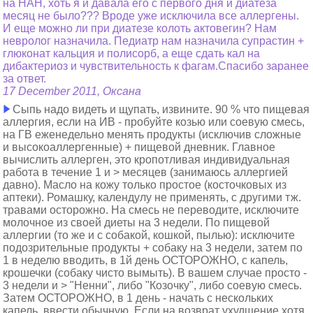
на НАН, хоть я и давала его с первого дня и диатеза
месяц не было??? Вроде уже исключила все аллергены.
И еще можно ли при диатезе колоть актовегин? Нам
невролог назначила. Педиатр нам назначила супрастин +
глюконат кальция и полисорб, а еще сдать кал на
дибактериоз и чувствительность к фагам.Спасибо заранее
за ответ.
17 December 2011, Оксана
Сыпь надо видеть и щупать, извините. 90 % что пищевая
аллергия, если на ИВ - пробуйте козью или соевую смесь,
на ГВ еженедельно менять продукты (исключив сложные
и высокоаллергенные) + пищевой дневник. Главное
вычислить аллерген, это кропотливая индивидуальная
работа в течение 1 и > месяцев (занимаюсь аллергией
давно). Масло на кожу только простое (косточковых из
аптеки). Ромашку, календулу не применять, с другими тж.
травами осторожно. На смесь не переводите, исключите
молочное из своей диеты на 3 недели. По пищевой
аллергии (то же и с собакой, кошкой, пылью): исключите
подозрительные продукты + собаку на 3 недели, затем по
1 в неделю вводить, в 1й день ОСТОРОЖНО, с капель,
крошечки (собаку чисто вымыть). В вашем случае просто -
3 недели и > "Ненни", либо "Козочку", либо соевую смесь.
Затем ОСТОРОЖНО, в 1 день - начать с нескольких
капель, ввести обычную. Если на возврат ухудшение хотя