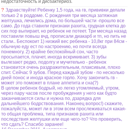
недостаточность и дисбактериоз.
?
Здравствуйте! Ребенку 1,5 года, на гв, прививки делали
только 2 в роддоме. С рождения три месяца затяжная
желтушка, лечились дома, по большей части -прошло все
само. До года ставили признаки рахита, грудная клетка до
сих пор выпирает, но ребенок не потеет. Три месяца назад
поставили повыш вчд, прописали диакарб и тп, но пить не
стали.. Беспокоит 1) низкий вес ребенка - 10,8кг при 84см -
обычную еду ест по настроению, но почти всегда
понемногу. 2) крайне беспокойный сон, часто
просыпается, плачет, иногда вскрикивает. 3) зубы
вылезают редко, подолгу и мучительно - ребенок
становится очень раздражительным, плаксивым, плохо
спит. Сейчас 9 зубов. Перед каждый зубом - по несколько
дней понос и инода красное горло. Хочу закончить гв -
может это поможет в плане аппетита и сна(?)
В целом ребенок бодрый, но легко утомляемый, утром,
через пару часов после пробуждения у него как будто
заканчиваются силы и нужна по, дзарядка для
дальнейшего бодрствования. Наконец вопрос!) скажите,
пожалуйста, может ли в этом всем прослеживаться какая-
то общая проблема, типа признаков рахита или
последствия желтушки или еще чего-то? Что проверить,
что сдать? Спасибо заранее!