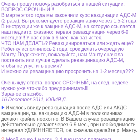
Очень прошу помочь разобраться в нашей ситуации.
ВОПРОС СРОЧНЫЙ!!!
В марте этого года мы закончили курс вакцинации АДС-М
(2 раза). Вы рекомендуете ревакцинацию через 1,5-2 года.
В инструкции же к вакцине АДС-М, на которую ссылается
наш педиатр, сказано: первая ревакцинация через 6-9
месяцев!!! У нас срок в 9 мес. как раз истек.
ЧТО НАМ ДЕЛАТЬ? Ревакцинироваться или ждать ещё?
Ребенку исполнилось 2 года, срок делать очередную
Манту. Подскажите, пожалуйста, нам Манту сначала
поставить или лучше сделать ревакцинацию АДС-М,
чтобы не упустить время?
И можно ли ревакцинацию просрочить на 1-2 месяца???
Очень жду ответа, вопрос СРОЧНЫЙ, на след. неделе
нужно уже что-либо предпринимать!!!
Заранее спасибо.
16 December 2011, ЮЛИЯ Д.
Имелось ввиду ревакцинация после АДС или АКДС
вакцинации, т.к. вакцинацию АДС-М в поликлиниках
делают крайне неохотно. В Вашем случае ревакцинацию
действительно делают через 6-9 мес., при необходимости
интервал УДЛИННЯЕТСЯ, т.е. сначала сделайте р. Манту.
?
Моей дочке 1 месяц, 3-4 дня назад появились