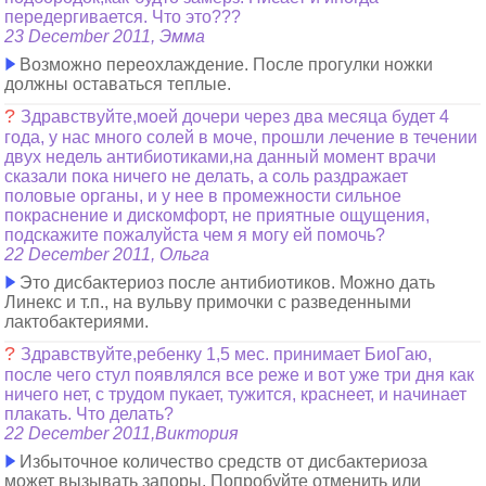
передергивается. Что это???
23 December 2011, Эмма
Возможно переохлаждение. После прогулки ножки
должны оставаться теплые.
?
Здравствуйте,моей дочери через два месяца будет 4
года, у нас много солей в моче, прошли лечение в течении
двух недель антибиотиками,на данный момент врачи
сказали пока ничего не делать, а соль раздражает
половые органы, и у нее в промежности сильное
покраснение и дискомфорт, не приятные ощущения,
подскажите пожалуйста чем я могу ей помочь?
22 December 2011, Ольга
Это дисбактериоз после антибиотиков. Можно дать
Линекс и т.п., на вульву примочки с разведенными
лактобактериями.
?
Здравствуйте,ребенку 1,5 мес. принимает БиоГаю,
после чего стул появлялся все реже и вот уже три дня как
ничего нет, с трудом пукает, тужится, краснеет, и начинает
плакать. Что делать?
22 December 2011,Виктория
Избыточное количество средств от дисбактериоза
может вызывать запоры. Попробуйте отменить или