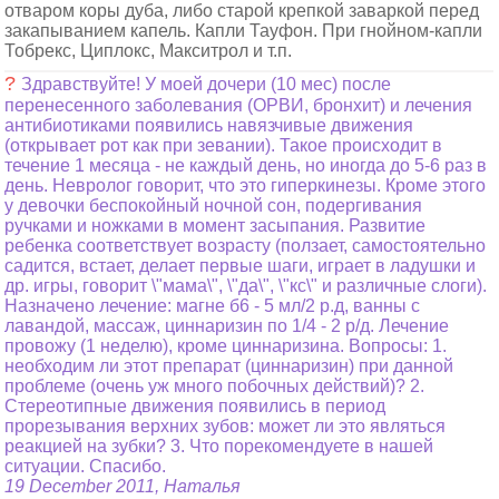
отваром коры дуба, либо старой крепкой заваркой перед
закапыванием капель. Капли Тауфон. При гнойном-капли
Тобрекс, Циплокс, Макситрол и т.п.
?
Здравствуйте! У моей дочери (10 мес) после
перенесенного заболевания (ОРВИ, бронхит) и лечения
антибиотиками появились навязчивые движения
(открывает рот как при зевании). Такое происходит в
течение 1 месяца - не каждый день, но иногда до 5-6 раз в
день. Невролог говорит, что это гиперкинезы. Кроме этого
у девочки беспокойный ночной сон, подергивания
ручками и ножками в момент засыпания. Развитие
ребенка соответствует возрасту (ползает, самостоятельно
садится, встает, делает первые шаги, играет в ладушки и
др. игры, говорит \"мама\", \"да\", \"кс\" и различные слоги).
Назначено лечение: магне б6 - 5 мл/2 р.д, ванны с
лавандой, массаж, циннаризин по 1/4 - 2 р/д. Лечение
провожу (1 неделю), кроме циннаризина. Вопросы: 1.
необходим ли этот препарат (циннаризин) при данной
проблеме (очень уж много побочных действий)? 2.
Стереотипные движения появились в период
прорезывания верхних зубов: может ли это являться
реакцией на зубки? 3. Что порекомендуете в нашей
ситуации. Спасибо.
19 December 2011, Наталья