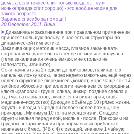
дома, а если точнее спит только когда ест, ну и
ночью(правда спит хорошо) - это вообще норма для
такого возраста.
Заранее спасибо за помощ!!!
20 December 2011, Вика
Динамичка и закаливание при правильном применении
приносят большую пользу. У нас есть инструкторы по
динамической гимнастике.
Закаливающих методик масса, главное заканчивать
согреванием, далее быть в тепле не меньше получаса
(тема закаливания очень ёмкая, мне столько не
напечатать, извините).
Соки начинать за 2 недели до прикормов, начиная с 5
капель на ложку воды, через неделю мякотные, ещё через
неделю фруктовое пюре,кисель,компот, морс.Чаще сок 1й
зелёное яблоко,но при аллергии начинаем со смородины,
клюквы;запорах - груша, слива, инжир, позднее свёкла и
т.д. (масса вариантов, лучше, если видит врач, ведь
медицина–искусство).Доводим объём до 10 гр/мес жизни.
Фрукты и ягоды в Средней полосе более важны, чем
прикормы. Минимум 10 гр. на месяц жизни. Сладкие
фрукты нельзя перед едой, кислые - после. Прикормы на
грудном вскармливании при нормальных прибавках
начинаем с 6мес., (ИВ с 4) с овощей, вначале 1 чайную