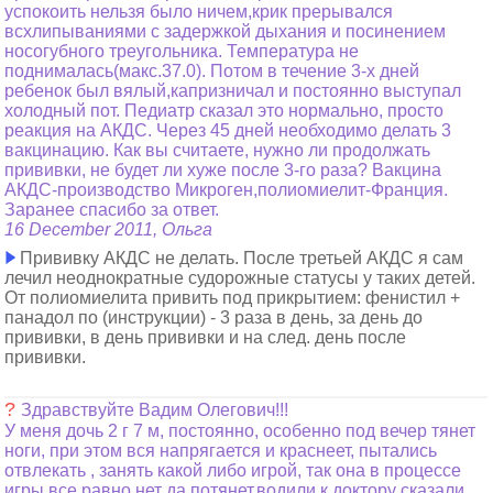
успокоить нельзя было ничем,крик прерывался
всхлипываниями с задержкой дыхания и посинением
носогубного треугольника. Температура не
поднималась(макс.37.0). Потом в течение 3-х дней
ребенок был вялый,капризничал и постоянно выступал
холодный пот. Педиатр сказал это нормально, просто
реакция на АКДС. Через 45 дней необходимо делать 3
вакцинацию. Как вы считаете, нужно ли продолжать
прививки, не будет ли хуже после 3-го раза? Вакцина
АКДС-производство Микроген,полиомиелит-Франция.
Заранее спасибо за ответ.
16 December 2011, Ольга
Прививку АКДС не делать. После третьей АКДС я сам
лечил неоднократные судорожные статусы у таких детей.
От полиомиелита привить под прикрытием: фенистил +
панадол по (инструкции) - 3 раза в день, за день до
прививки, в день прививки и на след. день после
прививки.
?
Здравствуйте Вадим Олегович!!!
У меня дочь 2 г 7 м, постоянно, особенно под вечер тянет
ноги, при этом вся напрягается и краснеет, пытались
отвлекать , занять какой либо игрой, так она в процессе
игры все равно нет да потянет,водили к доктору сказали