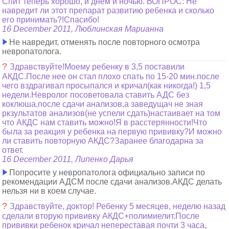
Спит теперь хорошо, и днем и ночью. ВОПРОС: Не
навредит ли этот препарат развитию ребенка и сколько
его принимать?!Спасибо!
16 December 2011, Люблинская Марианна
Не навредит, отменять после повторного осмотра
невропатолога.
?
Здравствуйте!Моему ребенку в 3,5 поставили
АКДС.После нее он стал плохо спать по 15-20 мин.после
чего вздрагивал просыпался и кричал(как никогда!) 1,5
недели.Невролог посоветовала ставить АДС без
коклюша,после сдачи анализов,а заведущач не зная
ркзультатов анализов(не успели сдать)настаивает на том
что АКДС нам ставить можно!Я в расстерянности!Что
была за реакция у ребенка на первую прививку?И можно
ли ставить повторную АКДС?Заранее благодарна за
ответ.
16 December 2011, Липенко Дарья
Попросите у невропатолога официально записи по
рекомендации АДСМ после сдачи анализов.АКДС делать
нельзя ни в коем случае.
?
Здравствуйте, доктор! Ребенку 5 месяцев, неделю назад
сделали вторую прививку АКДС+полимиелит.После
прививки ребенок кричал непереставая почти 3 часа,