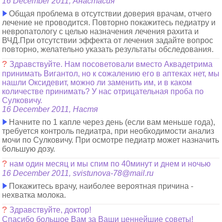
16 December 2011, Анастасия
Общая проблема в отсутствии доверия врачам, отчего
лечение не проводится. Повторно покажитесь педиатру и
невропатологу с целью назначения лечения рахита и
ВЧД.При отсутствии эффекта от лечения задайте вопрос
повторно, желательно указать результаты обследования.
?
Здравствуйте. Нам посоветовали вместо Аквадетрима
принимать Вигантол, но к сожалению его в аптеках нет, мы
нашли Оксидевит, можно ли заменить им, и в каком
количестве принимать? У нас отрицательная проба по
Сулковичу.
16 December 2011, Настя
Начните по 1 капле через день (если вам меньше года),
требуется контроль педиатра, при необходимости анализ
мочи по Сулковичу. При осмотре педиатр может назначить
большую дозу.
?
нам один месяц и мы спим по 40минут и днем и ночью
16 December 2011, svistunova-78@mail.ru
Покажитесь врачу, наиболее вероятная причина -
нехватка молока.
?
Здравствуйте, доктор!
Спасибо большое Вам за Ваши ценнейшие советы!