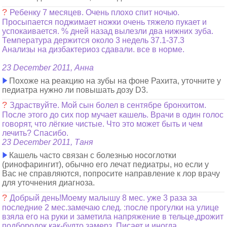
?
Ребенку 7 месяцев. Очень плохо спит ночью.
Просыпается поджимает ножки очень тяжело пукает и
успокаивается. % дней назад вылезли два нижних зуба.
Температура держится около 3 недель 37.1-37.3
Анализы на дизбактериоз сдавали. все в норме.
23 December 2011, Анна
Похоже на реакцию на зубы на фоне Рахита, уточните у
педиатра нужно ли повышать дозу D3.
?
Здраствуйте. Мой сын болел в сентябре бронхитом.
После этого до сих пор мучает кашель. Врачи в один голос
говорят, что лёгкие чистые. Что это может быть и чем
лечить? Спасибо.
23 December 2011, Таня
Кашель часто связан с болезнью носоглотки
(ринофарингит), обычно его лечат педиатры, но если у
Вас не справляются, попросите направление к лор врачу
для уточнения диагноза.
?
Добрый день!Моему малышу 8 мес. уже 3 раза за
последние 2 мес.замечаю след. :после прогулки на улице
взяла его на руки и заметила напряжение в тельце,дрожит
подбородок,как-будто замерз. Писает и иногда