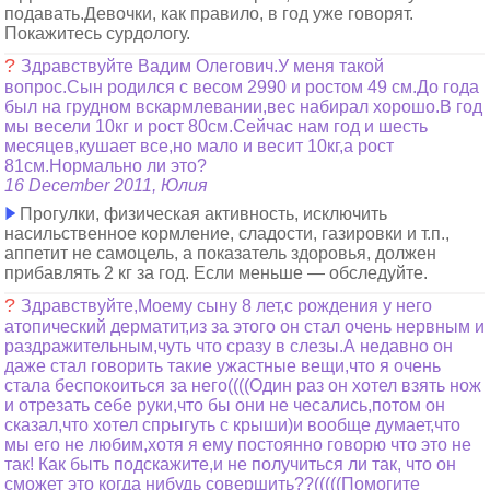
подавать.Девочки, как правило, в год уже говорят.
Покажитесь сурдологу.
?
Здравствуйте Вадим Олегович.У меня такой
вопрос.Сын родился с весом 2990 и ростом 49 см.До года
был на грудном вскармлевании,вес набирал хорошо.В год
мы весели 10кг и рост 80см.Сейчас нам год и шесть
месяцев,кушает все,но мало и весит 10кг,а рост
81см.Нормально ли это?
16 December 2011, Юлия
Прогулки, физическая активность, исключить
насильственное кормление, сладости, газировки и т.п.,
аппетит не самоцель, а показатель здоровья, должен
прибавлять 2 кг за год. Если меньше — обследуйте.
?
Здравствуйте,Моему сыну 8 лет,с рождения у него
атопический дерматит,из за этого он стал очень нервным и
раздражительным,чуть что сразу в слезы.А недавно он
даже стал говорить такие ужастные вещи,что я очень
стала беспокоиться за него((((Один раз он хотел взять нож
и отрезать себе руки,что бы они не чесались,потом он
сказал,что хотел спрыгуть с крыши)и вообще думает,что
мы его не любим,хотя я ему постоянно говорю что это не
так! Как быть подскажите,и не получиться ли так, что он
сможет это когда нибудь совершить??(((((Помогите