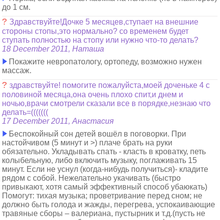
до 1 см.
?
Здравствуйте!Дочке 5 месяцев,ступает на внешние
стороны стопы,это нормально? со временем будет
ступать полностью на стопу или нужно что-то делать?
18 December 2011, Наташа
Покажите невропатологу, ортопеду, возможно нужен
массаж.
?
здравствуйте! помогите пожалуйста,моей доченьке 4 с
половиной месяца,она очень плохо спит,и днем и
ночью,врачи смотрели сказали все в порядке,незнаю что
делать=(((((((
17 December 2011, Анастасия
Беспокойный сон детей вошёл в поговорки. При
настойчивом (5 минут и >) плаче брать на руки
обязательно. Укладывать спать - класть в кроватку, петь
колыбельную, либо включить музыку, поглаживать 15
минут. Если не уснул (когда-нибудь получиться)- кладите
рядом с собой. Нежелательно укачивать (быстро
привыкают, хотя самый эффективный способ убаюкать)
Помогут: тихая музыка; проветривание перед сном; не
должно быть голода и жажды, перегрева, успокаивающие
травяные сборы – валериана, пустырник и т.д.(пусть не