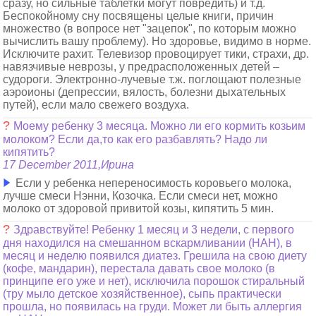
сразу, но сильные таблетки могут повредить) и т.д.
Беспокойному сну посвящены целые книги, причин
множество (в вопросе нет "зацепок", по которым можно
вычислить вашу проблему). Но здоровье, видимо в норме.
Исключите рахит. Телевизор провоцирует тики, страхи, др.
навязчивые неврозы, у предрасположенных детей –
судороги. Электронно-лучевые т.ж. поглощают полезные
аэроионы (депрессии, вялость, болезни дыхательных
путей), если мало свежего воздуха.
?
Моему ребенку 3 месяца. Можно ли его кормить козьим
молоком? Если да,то как его разбавлять? Надо ли
кипятить?
17 December 2011,Ирина
Если у ребенка непереносимость коровьего молока,
лучше смеси Нэнни, Козочка. Если смеси нет, можно
молоко от здоровой привитой козы, кипятить 5 мин.
?
Здравствуйте! Ребенку 1 месяц и 3 недели, с первого
дня находился на смешанном вскармливании (НАН), в
месяц и неделю появился диатез. Грешила на свою диету
(кофе, мандарин), перестала давать свое молоко (в
принципе его уже и нет), исключила порошок стиральный
(тру мыло детское хозяйственное), сыпь практически
прошла, но появилась на груди. Может ли быть аллергия