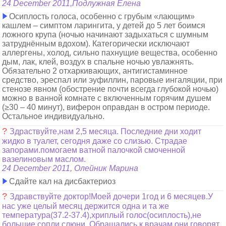
24 December 2011,Подлужная Елена
Осиплость голоса, особенно с грубым «лающим»
кашлем – симптом ларингита, у детей до 5 лет боимся
ложного крупа (ночью начинают задыхаться с шумным
затруднённым вдохом). Категорически исключают
аллергены, холод, сильно пахнущие вещества, особенно
дым, лак, клей, воздух в спальне ночью увлажнять.
Обязательно 2 отхаркивающих, антигистаминное
средство, эреспал или эуфиллин, паровые ингаляции, при
стенозе явном (обострение почти всегда глубокой ночью)
можно в ванной комнате с включенным горячим душем
(≥30 – 40 минут), виферон оправдан в остром периоде.
Остальное индивидуально.
?
Здраствуйте,нам 2,5 месяца. Последние дни ходит
жидко в туалет, сегодня даже со слизью. Страдае
запорами.помогаем ватной палочкой смоченной
вазелиновым маслом.
24 December 2011, Олейник Марина
Сдайте кал на дисбактериоз
?
Здравствуйте доктор!Моей дочери 1год и 6 месяцев.У
нас уже целый месяц держится одна и та же
температура(37.2-37.4),хриплый голос(осиплость),не
большие сопли,слюни .Обращались к врачам они говорят