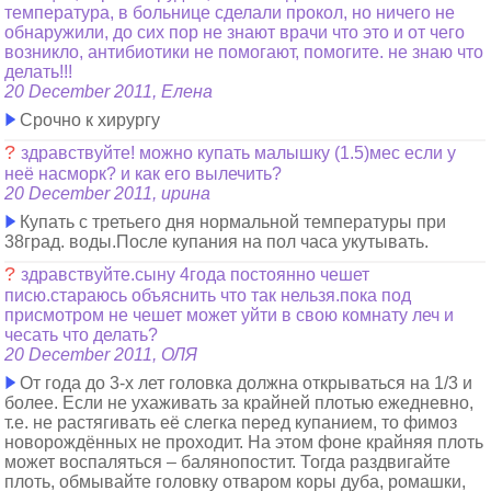
температура, в больнице сделали прокол, но ничего не
обнаружили, до сих пор не знают врачи что это и от чего
возникло, антибиотики не помогают, помогите. не знаю что
делать!!!
20 December 2011, Елена
Срочно к хирургу
?
здравствуйте! можно купать малышку (1.5)мес если у
неё насморк? и как его вылечить?
20 December 2011, ирина
Купать с третьего дня нормальной температуры при
38град. воды.После купания на пол часа укутывать.
?
здравствуйте.сыну 4года постоянно чешет
писю.стараюсь объяснить что так нельзя.пока под
присмотром не чешет может уйти в свою комнату леч и
чесать что делать?
20 December 2011, ОЛЯ
От года до 3-х лет головка должна открываться на 1/3 и
более. Если не ухаживать за крайней плотью ежедневно,
т.е. не растягивать её слегка перед купанием, то фимоз
новорождённых не проходит. На этом фоне крайняя плоть
может воспаляться – балянопостит. Тогда раздвигайте
плоть, обмывайте головку отваром коры дуба, ромашки,