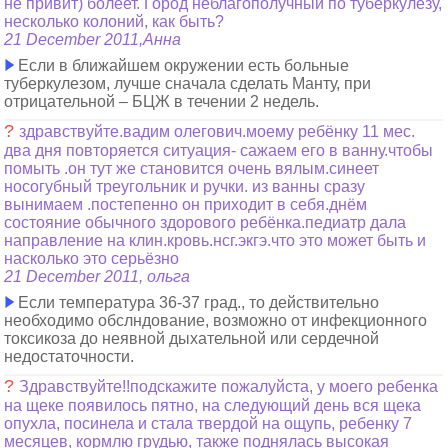
не привит) болеет. Город неблагополучный по туберкулезу,
несколько колоний, как быть?
21 December 2011,Анна
Если в ближайшем окружении есть больные
туберкулезом, лучше сначала сделать Манту, при
отрицательной – БЦЖ в течении 2 недель.
?
здравствуйте.вадим олегович.моему ребёнку 11 мес.
два дня повторяется ситуация- сажаем его в ванну.чтобы
помыть .он тут же становится очень вялым.синеет
носогубный треугольник и ручки. из ванны сразу
вынимаем .постепенно он приходит в себя.днём
состояние обычного здорового ребёнка.педиатр дала
направление на клин.кровь.нсг.экгэ.что это может быть и
насколько это серьёзно
21 December 2011, ольга
Если температура 36-37 град., то действительно
необходимо обслндование, возможно от инфекционного
токсикоза до неявной дыхательной или сердечной
недостаточности.
?
Здравствуйте!!подскажите пожалуйста, у моего ребенка
на щеке появилось пятно, на следующий день вся щека
опухла, посинела и стала твердой на ощупь, ребенку 7
месяцев, кормлю грудью, также поднялась высокая