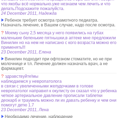
что якобы всё нормально.уже незнаем чем лечить и что
делать.Подскажите пожалуйста.
24 December 2011, Надежда
Ребенок требует осмотра грамотного педиатра.
Назначать лечение, в Вашем случае, надо после осмотра.
?
Моему сыну 2,5 месяца у него появились на губах
маленькие беленькие пятнышки,в аптеке мне предложили
Винилин но на нем не написано с кого возраста можно его
применять!!!
23 December 2011, Елена
Винилин подходит при офтозном стоматите, но не при
молочнице и т.п. Лечение должен назначать врач, а не
фармацевт.
?
здравствуйте!мы
наблюдаемся у невропатолога
в связи с увеличенными желудочками в голове
невропатолог направил к окулисту он сказал что у ребенка
четкое артериальное давление прописали таблетки
деокарб и траумель можно ли их давать ребенку и чем они
помогут детю 1.7
23 December 2011, Лена
Необходимо лечение, наблюдение