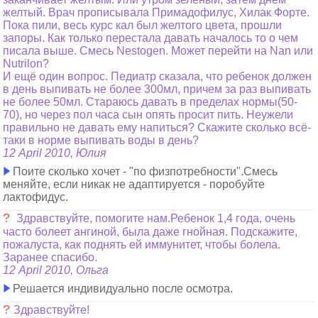
желтый. Врач прописывала Примадофилус, Хилак Форте.
Пока пили, весь курс кал был желтого цвета, прошли
запоры. Как только перестала давать началось то о чем
писала выше. Смесь Nestogen. Может перейти на Nan или
Nutrilon?
И ещё один вопрос. Педиатр сказала, что ребенок должен
в день выпивать не более 300мл, причем за раз выпивать
не более 50мл. Стараюсь давать в пределах нормы(50-
70), но через пол часа сын опять просит пить. Неужели
правильно не давать ему напиться? Скажите сколько всё-
таки в норме выпивать воды в день?
12 April 2010, Юлия
Поите сколько хочет - "по физпотребности".Смесь
меняйте, если никак не адаптируется - поробуйте
лактофидус.
?
Здравствуйте, помогите нам.Ребенок 1,4 года, очень
часто болеет ангиной, была даже гнойная. Подскажите,
пожалуста, как поднять ей иммунитет, чтобы болела.
Заранее спасибо.
12 April 2010, Ольга
Решается индивидуально после осмотра.
?
Здравствуйте!