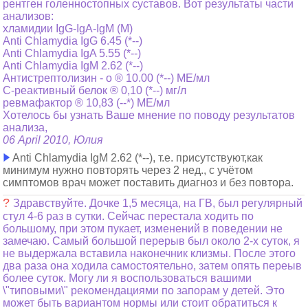
рентген голенностопных суставов. Вот результаты части
анализов:
хламидии IgG-IgA-IgM (M)
Anti Chlamydia IgG 6.45 (*--)
Anti Chlamydia IgA 5.55 (*--)
Anti Chlamydia IgM 2.62 (*--)
Антистрептолизин - о ® 10.00 (*--) ME/мл
С-реактивный белок ® 0,10 (*--) мг/л
ревмафактор ® 10,83 (--*) МЕ/мл
Хотелось бы узнать Ваше мнение по поводу результатов
анализа,
06 April 2010, Юлия
Anti Chlamydia IgM 2.62 (*--), т.е. присутствуют,как
минимум нужно повторять через 2 нед., с учётом
симптомов врач может поставить диагноз и без повтора.
?
Здравствуйте. Дочке 1,5 месяца, на ГВ, был регулярный
стул 4-6 раз в сутки. Сейчас перестала ходить по
большому, при этом пукает, изменений в поведении не
замечаю. Самый большой перерыв был около 2-х суток, я
не выдержала вставила наконечник клизмы. После этого
два раза она ходила самостоятельно, затем опять переыв
более суток. Могу ли я воспользоваться вашими
\"типовыми\" рекомендациями по запорам у детей. Это
может быть вариантом нормы или стоит обратиться к