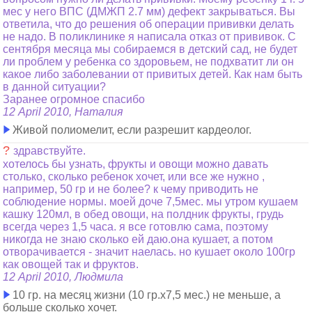
мес у него ВПС (ДМЖП 2.7 мм) дефект закрываться. Вы
ответила, что до решения об операции прививки делать
не надо. В поликлинике я написала отказ от прививок. С
сентября месяца мы собираемся в детский сад, не будет
ли проблем у ребенка со здоровьем, не подхватит ли он
какое либо заболевании от привитых детей. Как нам быть
в данной ситуации?
Заранее огромное спасибо
12 April 2010, Наталия
Живой полиомелит, если разрешит кардеолог.
?
здравствуйте.
хотелось бы узнать, фрукты и овощи можно давать
столько, сколько ребенок хочет, или все же нужно ,
например, 50 гр и не более? к чему приводить не
соблюдение нормы. моей доче 7,5мес. мы утром кушаем
кашку 120мл, в обед овощи, на полдник фрукты, грудь
всегда через 1,5 часа. я все готовлю сама, поэтому
никогда не знаю сколько ей даю.она кушает, а потом
отворачивается - значит наелась. но кушает около 100гр
как овощей так и фруктов.
12 April 2010, Людмила
10 гр. на месяц жизни (10 гр.х7,5 мес.) не меньше, а
больше сколько хочет.