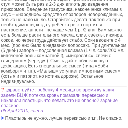
стул может быть раз в 2-3 дня вплоть до введения
прикормов. Введение градусника, наконечника клизмы в
анус – «народное» средство от запоров новорождённых,
только не надо мыло. Старайтесь делать так только при
необходимости, когда у ребёнка резко портится
настроение, аппетит, не чаще чем 1 р. /2 дня. Вам можно
есть больше растительного масла, слив, свёклы, инжира,
соков, но через грудь действует слабо. Соки вводите с 4
мес. (про них было в недавних вопросах). При длительном
(5 дней) запоре – подсоленная клизма (1 ч.л. соли/200 мл.
кипячёной воды комнатной t), «микролабс», свечи с
глицерином (чередуя). Смесь дайте облегчающую
дефекацию, Есть специальные смеси (типа «Бэби
комфорт» и т.п.), «Малыш» уступает импортным смесям
(хоть я и патриот, но истина дороже). Остальное
индивидуально.
?
здравствуйте . ребенку 4 месяца во время купания
задели БЦЖ потекла кровь помазали перекесью и
наклеили пластырь что делать это не опасно? зарание
спасибо.
08 April 2010, елена
Пластырь не нужно, лучше перекисью и т.п. Не опасно.