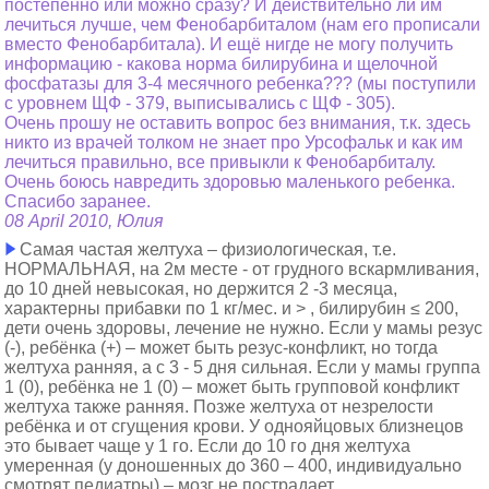
постепенно или можно сразу? И действительно ли им
лечиться лучше, чем Фенобарбиталом (нам его прописали
вместо Фенобарбитала). И ещё нигде не могу получить
информацию - какова норма билирубина и щелочной
фосфатазы для 3-4 месячного ребенка??? (мы поступили
с уровнем ЩФ - 379, выписывались с ЩФ - 305).
Очень прошу не оставить вопрос без внимания, т.к. здесь
никто из врачей толком не знает про Урсофальк и как им
лечиться правильно, все привыкли к Фенобарбиталу.
Очень боюсь навредить здоровью маленького ребенка.
Спасибо заранее.
08 April 2010, Юлия
Самая частая желтуха – физиологическая, т.е.
НОРМАЛЬНАЯ, на 2м месте - от грудного вскармливания,
до 10 дней невысокая, но держится 2 -3 месяца,
характерны прибавки по 1 кг/мес. и > , билирубин ≤ 200,
дети очень здоровы, лечение не нужно. Если у мамы резус
(-), ребёнка (+) – может быть резус-конфликт, но тогда
желтуха ранняя, а с 3 - 5 дня сильная. Если у мамы группа
1 (0), ребёнка не 1 (0) – может быть групповой конфликт
желтуха также ранняя. Позже желтуха от незрелости
ребёнка и от сгущения крови. У однояйцовых близнецов
это бывает чаще у 1 го. Если до 10 го дня желтуха
умеренная (у доношенных до 360 – 400, индивидуально
смотрят педиатры) – мозг не пострадает.