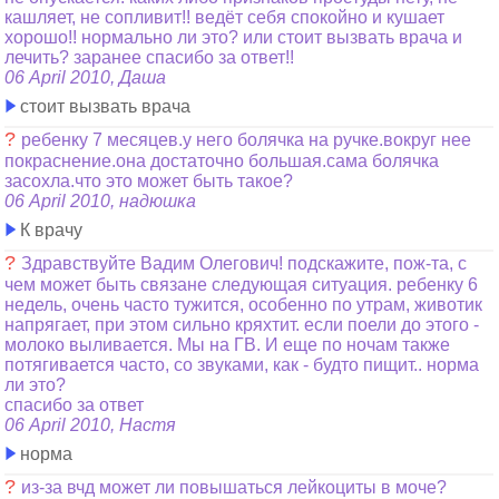
кашляет, не сопливит!! ведёт себя спокойно и кушает
хорошо!! нормально ли это? или стоит вызвать врача и
лечить? заранее спасибо за ответ!!
06 April 2010, Даша
стоит вызвать врача
?
ребенку 7 месяцев.у него болячка на ручке.вокруг нее
покраснение.она достаточно большая.сама болячка
засохла.что это может быть такое?
06 April 2010, надюшка
К врачу
?
Здравствуйте Вадим Олегович! подскажите, пож-та, с
чем может быть связане следующая ситуация. ребенку 6
недель, очень часто тужится, особенно по утрам, животик
напрягает, при этом сильно кряхтит. если поели до этого -
молоко выливается. Мы на ГВ. И еще по ночам также
потягивается часто, со звуками, как - будто пищит.. норма
ли это?
спасибо за ответ
06 April 2010, Настя
норма
?
из-за вчд может ли повышаться лейкоциты в моче?