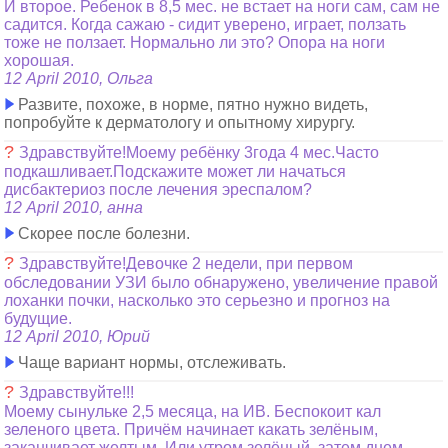
И второе. Ребенок в 8,5 мес. не встает на ноги сам, сам не
садится. Когда сажаю - сидит уверено, играет, ползать
тоже не ползает. Нормально ли это? Опора на ноги
хорошая.
12 April 2010, Ольга
Развите, похоже, в норме, пятно нужно видеть,
попробуйте к дерматологу и опытному хирургу.
?
Здравствуйте!Моему ребёнку 3года 4 мес.Часто
подкашливает.Подскажите может ли начаться
дисбактериоз после лечения эреспалом?
12 April 2010, анна
Скорее после болезни.
?
Здравствуйте!Девочке 2 недели, при первом
обследовании УЗИ было обнаружено, увеличение правой
лоханки почки, насколько это серьезно и прогноз на
будущие.
12 April 2010, Юрий
Чаще вариант нормы, отслеживать.
?
Здравствуйте!!!
Моему сынульке 2,5 месяца, на ИВ. Беспокоит кал
зеленого цвета. Причём начинает какать зелёным,
заканчивает желтым. Или утром зелёный, затем днем