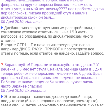
?
Здравствуй...задавала вопрос еще в начале
февраля...на другие вопросы ближним числом есть
ответы уже, а на мой нет..почему???? нас проблема до сих
пор беспокоит...писала про жидкий стул и анализ
дисбактериоза какой он был....
09 April 2010, Наталья
Дисбактериоз сопутствует многим расстройствам, к
сожалению успеваю ответить лишь на 1/10 часть
вопросов и с опозданием, по дисбактериозам много
ответов.
Введите CTRL + F и начало интересующего слова,
например ДИСБ, РАХИ, ПРИКОР и просмотрите все
ответы по теме, если ответов не найдено, задайте вопрос.
?
Здравствуйте! Подскажите пожалуйста что делать? У
ребенка 3.5 мес нет стула.Сначала разница была в 3 дня
теперь ребенок не опорожняет кишечник по 6 дней. Врач
прописала Дюфалак принимаем неделю - не помогает.
Ребенок не плачет ведет себя активно, пукает очень
часто.Заранее спасибо
09 April 2010, Екатерина
Это не запоры – кишечник дозрел до новой пищи,
вводите соки (было в недавних вопросах, посмотрите),
затем овощи. Детям необходимо тренироваться, с 2-3 мес.