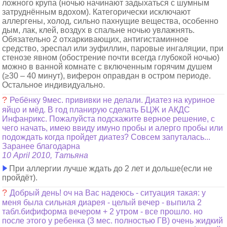
ложного крупа (ночью начинают задыхаться с шумным
затруднённым вдохом). Категорически исключают
аллергены, холод, сильно пахнущие вещества, особенно
дым, лак, клей, воздух в спальне ночью увлажнять.
Обязательно 2 отхаркивающих, антигистаминное
средство, эреспал или эуфиллин, паровые ингаляции, при
стенозе явном (обострение почти всегда глубокой ночью)
можно в ванной комнате с включенным горячим душем
(≥30 – 40 минут), виферон оправдан в остром периоде.
Остальное индивидуально.
?
Ребёнку 9мес. прививки не делали. Диатез на куриное
яйцо и мёд. В год планирую сделать БЦЖ и АКДС
Инфанрикс. Пожалуйста подскажите верное решение, с
чего начать, имею ввиду имуно пробы и алерго пробы или
подождать когда пройдет диатез? Совсем запуталась...
Заранее благодарна
10 April 2010, Татьяна
При аллергии лучше ждать до 2 лет и дольше(если не
пройдёт).
?
Добрый день! оч на Вас надеюсь - ситуация такая: у
меня была сильная диарея - целый вечер - выпила 2
табл.бифиформа вечером + 2 утром - все прошло. но
после этого у ребенка (3 мес. полностью ГВ) очень жидкий