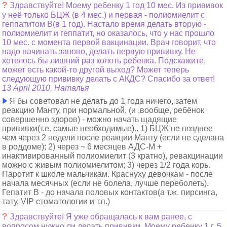
?
Здравствуйте! Моему ребенку 1 год 10 мес. Из прививок
у неё только БЦЖ (в 4 мес.) и первая - полиомиелит с
геппатитом В(в 1 год). Настало время делать вторую -
полиомиелит и геппатит, но оказалось, что у нас прошло
10 мес. с момента первой вакцинации. Врач говорит, что
надо начинать заново, делать первую прививку. Не
хотелось бы лишний раз колоть ребенка. Подскажите,
может есть какой-то другой выход? Может теперь
следующую прививку делать с АКДС? Спасибо за ответ!
13 April 2010, Наталья
Я бы советовал не делать до 1 года ничего, затем
реакцию Манту, при нормальной, (и ,вообще, ребёнок
совершенно здоров) - можно начать щадящие
прививки(т.е. самые необходимые).. 1) БЦЖ не позднее
чем через 2 недели после реакции Манту (если не сделана
в роддоме); 2) через ~ 6 месяцев АДС-М +
инактивированный полиомиелит (3 кратно), ревакцинации
можно с живым полиомиелитом; 3) через 1/2 года корь.
Паротит к школе мальчикам. Краснуху девочкам - после
начала месячных (если не болела, лучше переболеть).
Гепатит В - до начала половых контактов(а т.ж. пирсинга,
тату, VIP стоматологии и т.п.)
?
Здравствуйте! Я уже обращалась к вам ранее, с
вопросом нужно ли делать прививки. Моему ребенку 1 г. 5