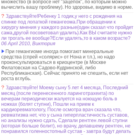
множество (в вопросе нет "зацепок", по которым можно
вычислить вашу проблему). Но здоровье, видимо в норме.
?
Здравствуйте!Ребенку 1 годик,у него с рождения на
спинке под лопаткой гемангеома.При обращении к
хирургу мнения у каждого разные(один сказал что пройдет
сама,другой посоветовал удалить).Как ВЫ считаете нужно
ли трогать ее вообще?Если удалять,то в каком возрасте?
06 April 2010, Виктория
При гемангиоме иногда помогают минеральные
средства (спрей «солярис» от Нона и т.п.), но надо
проконсультироваться в криоцентре (в Москве
Филатовская на Садово-Кудринской, либо
Республиканская). Сейчас принято не спешить, если нет
роста вглубь.
?
Здравствуйте! Моему сыну 5 лет 4 месяца, Последний
месяц (после перенесенного ларинготрахеита) по
вечерам периодически жалуется на ноющую боль в
ножках (болят ступни), Пошли на прием к
кардиоревматологу, После осмотра врач сказала что,
ревматизма нет, что у сына гиперпластичность суставов,
но анализы нужно сдать, Сделали рентген левой ступни
(которая больше болит), но врачу, делавшему рентген, не
понравился голенностопный сустав - завтра будут делать