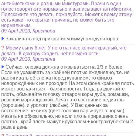
антибиотиками и разными микстурами. Врачи в один
голос говорят-это нормально и выписывают антибиотики.
Подскажите что делать, пожалуйста. Может к всему этому
есть какая-то скрытая причина, не может быть это
нормальным.
09 April 2010, Кристина
Закаливать под прикрытием иммуномодуляторов.
?
Моему сыну 6 лет. У него на писе кончик красный, что
делать. К доктору сходить нет возможности
09 April 2010, Кристина
Сейчас головка должна открываться на 1/3 и более.
Если не ухаживать за крайней плотью ежедневно, т.е. не
растягивать её слегка перед купанием, то фимоз
новорождённых не проходит. На этом фоне крайняя плоть
может воспаляться – балянопостит. Тогда раздвигайте
плоть, обмывайте головку отваром коры дуба, ромашки,
розовой марганцовкой. Лечат это состояние педиатры
(хорошие), и урологи (любые). У Вас данных за
воспаление не вижу (цвет головки варьирует в норме),
мазать не обязательно, но если плоть приращена очень
плотно - край плоти мажут ируксолом + контрактубексом 2
раза в день.