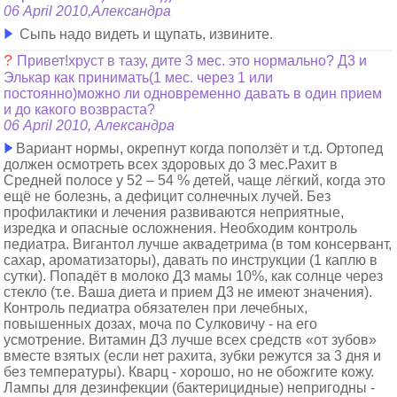
06 April 2010,Александра
Сыпь надо видеть и щупать, извините.
?
Привет!хруст в тазу, дите 3 мес. это нормально? Д3 и
Элькар как принимать(1 мес. через 1 или
постоянно)можно ли одновременно давать в один прием
и до какого возвраста?
06 April 2010, Александра
Вариант нормы, окрепнут когда поползёт и т.д. Ортопед
должен осмотреть всех здоровых до 3 мес.Рахит в
Средней полосе у 52 – 54 % детей, чаще лёгкий, когда это
ещё не болезнь, а дефицит солнечных лучей. Без
профилактики и лечения развиваются неприятные,
изредка и опасные осложнения. Необходим контроль
педиатра. Вигантол лучше аквадетрима (в том консервант,
сахар, ароматизаторы), давать по инструкции (1 каплю в
сутки). Попадёт в молоко Д3 мамы 10%, как солнце через
стекло (т.е. Ваша диета и прием Д3 не имеют значения).
Контроль педиатра обязателен при лечебных,
повышенных дозах, моча по Сулковичу - на его
усмотрение. Витамин Д3 лучше всех средств «от зубов»
вместе взятых (если нет рахита, зубки режутся за 3 дня и
без температуры). Кварц - хорошо, но не обожгите кожу.
Лампы для дезинфекции (бактерицидные) непригодны -