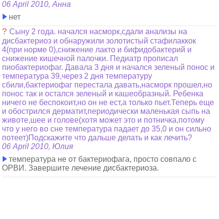
06 April 2010, Анна
нет
?
Сыну 2 года. начался насморк,сдали анализы на
дисбактериоз и обнаружили золотистый стафилаккок
4(при норме 0),снижение лакто и бифидобактерий и
снижение кишечной палочки. Педиатр прописал
пиобактериофаг. Давала 3 дня и начался зеленый понос и
температура 39,через 2 дня температуру
сбили,бактериофаг перестала давать,насморк прошел,но
понос так и остался зеленый и кашеобразный. Ребенка
ничего не беспокоит,но он не ест,а только пьет.Теперь еще
и обострился дерматит,периодически маленькая сыпь на
животе,шее и голове(хотя может это и потничка,потому
что у него во сне температура падает до 35,0 и он сильно
потеет)Подскажите что дальше делать и как лечить?
06 April 2010, Юлия
температура не от бактериофага, просто совпало с
ОРВИ. Завершите лечение дисбактериоза.