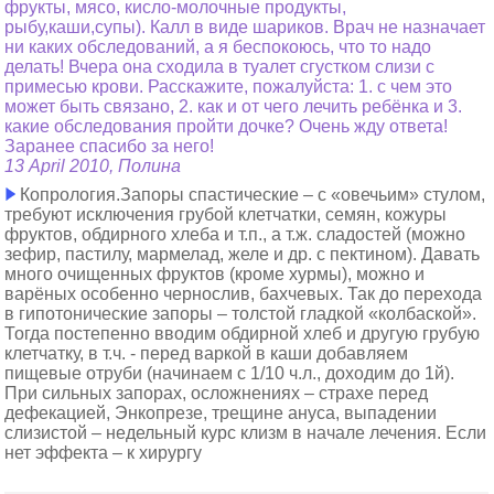
фрукты, мясо, кисло-молочные продукты,
рыбу,каши,супы). Калл в виде шариков. Врач не назначает
ни каких обследований, а я беспокоюсь, что то надо
делать! Вчера она сходила в туалет сгустком слизи с
примесью крови. Расскажите, пожалуйста: 1. с чем это
может быть связано, 2. как и от чего лечить ребёнка и 3.
какие обследования пройти дочке? Очень жду ответа!
Заранее спасибо за него!
13 April 2010, Полина
Копрология.Запоры спастические – с «овечьим» стулом,
требуют исключения грубой клетчатки, семян, кожуры
фруктов, обдирного хлеба и т.п., а т.ж. сладостей (можно
зефир, пастилу, мармелад, желе и др. с пектином). Давать
много очищенных фруктов (кроме хурмы), можно и
варёных особенно чернослив, бахчевых. Так до перехода
в гипотонические запоры – толстой гладкой «колбаской».
Тогда постепенно вводим обдирной хлеб и другую грубую
клетчатку, в т.ч. - перед варкой в каши добавляем
пищевые отруби (начинаем с 1/10 ч.л., доходим до 1й).
При сильных запорах, осложнениях – страхе перед
дефекацией, Энкопрезе, трещине ануса, выпадении
слизистой – недельный курс клизм в начале лечения. Если
нет эффекта – к хирургу