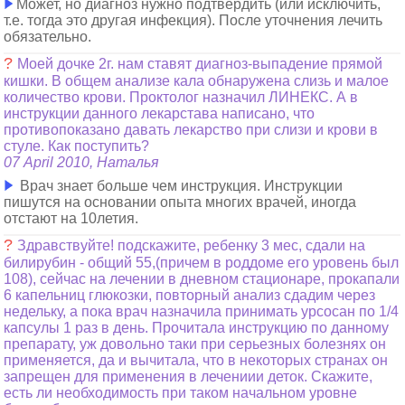
Может, но диагноз нужно подтвердить (или исключить,
т.е. тогда это другая инфекция). После уточнения лечить
обязательно.
?
Моей дочке 2г. нам ставят диагноз-выпадение прямой
кишки. В общем анализе кала обнаружена слизь и малое
количество крови. Проктолог назначил ЛИНЕКС. А в
инструкции данного лекарстава написано, что
противопоказано давать лекарство при слизи и крови в
стуле. Как поступить?
07 April 2010, Наталья
Врач знает больше чем инструкция. Инструкции
пишутся на основании опыта многих врачей, иногда
отстают на 10летия.
?
Здравствуйте! подскажите, ребенку 3 мес, сдали на
билирубин - общий 55,(причем в роддоме его уровень был
108), сейчас на лечении в дневном стационаре, прокапали
6 капельниц глюкозки, повторный анализ сдадим через
недельку, а пока врач назначила принимать урсосан по 1/4
капсулы 1 раз в день. Прочитала инструкцию по данному
препарату, уж довольно таки при серьезных болезнях он
применяется, да и вычитала, что в некоторых странах он
запрещен для применения в лечениии деток. Скажите,
есть ли необходимость при таком начальном уровне