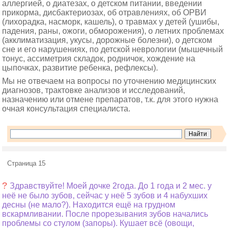
аллергией, о диатезах, о детском питании, введении
прикорма, дисбактериозах, об отравлениях, об ОРВИ
(лихорадка, насморк, кашель), о травмах у детей (ушибы,
падения, раны, ожоги, обморожения), о летних проблемах
(акклиматизация, укусы, дорожные болезни), о детском
сне и его нарушениях, по детской неврологии (мышечный
тонус, ассиметрия складок, родничок, хождение на
цыпочках, развитие ребенка, рефлексы).
Мы не отвечаем на вопросы по уточнению медицинских
диагнозов, трактовке анализов и исследований,
назначению или отмене препаратов, т.к. для этого нужна
очная консультация специалиста.
Страница 15
?
Здравствуйте! Моей дочке 2года. До 1 года и 2 мес. у
неё не было зубов, сейчас у неё 5 зубов и 4 набухших
десны (не мало?). Находится ещё на грудном
вскармливании. После прорезывания зубов начались
проблемы со стулом (запоры). Кушает всё (овощи,