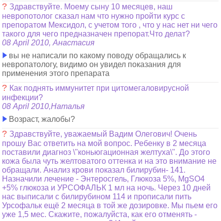
?
Здравствуйте. Моему сыну 10 месяцев, наш
невропотолог сказал нам что нужно пройти курс с
препоратом Мексидол, с учетом того , что у нас нет ни чего
такого для чего предназначен препорат.Что делат?
08 April 2010, Анастасия
вы не написали по какому поводу обращались к
невропатологу, видимо он увидел показания для
применения этого препарата
?
Как поднять иммунитет при цитомегаловирусной
инфекции?
08 April 2010,Наталья
Возраст, жалобы?
?
Здравствуйте, уважаемый Вадим Олегович! Очень
прошу Вас ответить на мой вопрос. Ребенку в 2 месяца
поставили диагноз \"коньюгационная желтуха\". До этого
кожа была чуть желтоватого оттенка и на это внимание не
обращали. Анализ крови показал билирубин- 141.
Назначили лечение - Энтеросгель, Глюкоза 5%, MgSO4
+5% глюкоза и УРСОФАЛЬК 1 мл на ночь. Через 10 дней
нас выписали с билирубином 114 и прописали пить
Урсофальк ещё 2 месяца в той же дозировке. Мы пьем его
уже 1,5 мес. Скажите, пожалуйста, как его отменять -