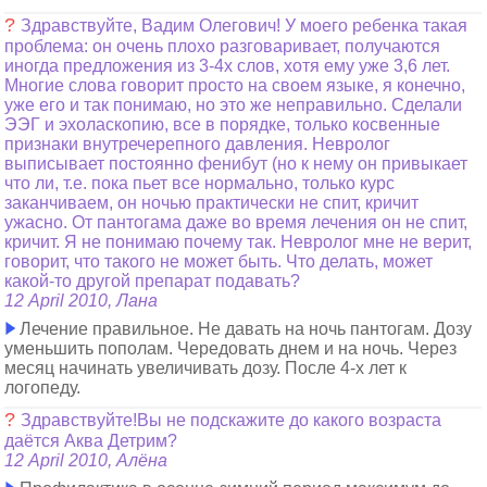
?
Здравствуйте, Вадим Олегович! У моего ребенка такая
проблема: он очень плохо разговаривает, получаются
иногда предложения из 3-4х слов, хотя ему уже 3,6 лет.
Многие слова говорит просто на своем языке, я конечно,
уже его и так понимаю, но это же неправильно. Сделали
ЭЭГ и эхоласкопию, все в порядке, только косвенные
признаки внутречерепного давления. Невролог
выписывает постоянно фенибут (но к нему он привыкает
что ли, т.е. пока пьет все нормально, только курс
заканчиваем, он ночью практически не спит, кричит
ужасно. От пантогама даже во время лечения он не спит,
кричит. Я не понимаю почему так. Невролог мне не верит,
говорит, что такого не может быть. Что делать, может
какой-то другой препарат подавать?
12 April 2010, Лана
Лечение правильное. Не давать на ночь пантогам. Дозу
уменьшить пополам. Чередовать днем и на ночь. Через
месяц начинать увеличивать дозу. После 4-х лет к
логопеду.
?
Здравствуйте!Вы не подскажите до какого возраста
даётся Аква Детрим?
12 April 2010, Алёна