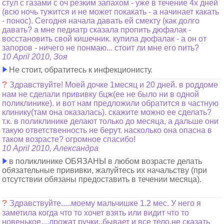
стул с газами с оч резким запахом - уже в течение 4х дней
(всю ночь тужится и не может покакать - а начинает какать
- понос). Сегодня начала давать ей смекту (как долго
давать? а мне педиатр сказала пропить дюфалак -
восстановить свой кишечник. купила дюфалак - а он от
запоров - ничего не понмаю... стоит ли мне его пить?
10 April 2010, Зоя
Не стоит, обратитесь к инфекционисту.
?
Здравствуйте! Моей дочке 1месяц и 20 дней. в роддоме
нам не сделали прививку бцж(ее не было ни в одной
поликлинике). и вот нам предложили обратится в частную
клинику(там она оказалась). скажите можно ее сделать?
т.к. в поликлинике делают только до месяца, а дальше они
такую ответственность не берут. насколько она опасна в
таком возрасте? огромное спасибо!
10 April 2010, Александра
в поликлинике ОБЯЗАНЫ в любом возрасте делать
обязательные прививки, жалуйтесь их начальству (при
отсутствии обязаны предоставить в течении месяца).
?
Здравствуйте.....моему мальчишке 1.2 мес. У него я
заметила когда что то хочет взять или видит что то
новенькое....дрожат ручки..бывает и все тело.не сказать