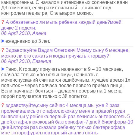
канцерогенны. С началом интенсивных солнечных ванн
Д3 отменяют, если рахит сильный – снижают под
контролем педиатра. С элькаром можно.
?
А обязательно ли мыть ребенка каждый день?моей
дочке 2 недели.
06 April 2010, Алена
ежедневно до 3 лет.
?
Здравствуйте Вадим Олегович!Моему сыну 6 месяцев,
можно ли его сажать и когда приучать к горшку?
06 April 2010, Евгения
Рано, К горшку приучать начинают в 9 – 10 месяцев,
сначала только «по большому», начинать с
мочеиспусканий считается ошибочным, лучшее время 1х
попыток ~ через полчаса после первого приёма пищи.
Если начинает бояться – делаем перерыв на 1 месяц,
порой получается только с 3й попытки.
?
здравствуйте,сыну сейчас 4 месяца,мы уже 2 раза
пролечивались от стафиллокока.у меня в правой груди
выявлен,и у ребенка.первый раз лечились-энтеросгель-5
дней,стафиллококовый бактериофаг-7 дней,бифиформ-10
дней.второй раз сказали ребенку только бактериофаг,а
мне энторофурил.повторный анализ опять