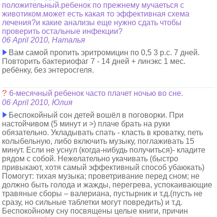
положительный.ребенок по прежнему мучаеться с
животиком.может есть какая то эффективная схема
лечения?и какие анализы еще нужно сдать чтобы
проверить остальные инфекции?
06 April 2010, Наталья
Вам самой пропить эритромицин по 0,5 3 р.с. 7 дней.
Повторить бактериофаг 7 - 14 дней + линэкс 1 мес.
ребёнку, без энтеросгеля.
?
6-месячный ребенок часто плачет ночью во сне.
06 April 2010, Юлия
Беспокойный сон детей вошёл в поговорки. При
настойчивом (5 минут и >) плаче брать на руки
обязательно. Укладывать спать - класть в кроватку, петь
колыбельную, либо включить музыку, поглаживать 15
минут. Если не уснул (когда-нибудь получиться)- кладите
рядом с собой. Нежелательно укачивать (быстро
привыкают, хотя самый эффективный способ убаюкать)
Помогут: тихая музыка; проветривание перед сном; не
должно быть голода и жажды, перегрева, успокаивающие
травяные сборы – валериана, пустырник и т.д.(пусть не
сразу, но сильные таблетки могут повредить) и т.д.
Беспокойному сну посвящены целые книги, причин