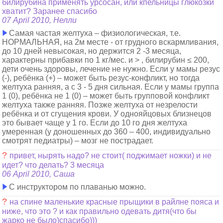
билирубина применять урсосан, или кпельницы глюкозки
хватит? Заранее спасибо
07 April 2010, Нелли
Самая частая желтуха – физиологическая, т.е.
НОРМАЛЬНАЯ, на 2м месте - от грудного вскармливания,
до 10 дней невысокая, но держится 2 -3 месяца,
характерны прибавки по 1 кг/мес. и > , билирубин ≤ 200,
дети очень здоровы, лечение не нужно. Если у мамы резус
(-), ребёнка (+) – может быть резус-конфликт, но тогда
желтуха ранняя, а с 3 - 5 дня сильная. Если у мамы группа
1 (0), ребёнка не 1 (0) – может быть групповой конфликт
желтуха также ранняя. Позже желтуха от незрелости
ребёнка и от сгущения крови. У однояйцовых близнецов
это бывает чаще у 1 го. Если до 10 го дня желтуха
умеренная (у доношенных до 360 – 400, индивидуально
смотрят педиатры) – мозг не пострадает.
?
привет, нырять надо? не стоит( поджимает ножки) и не
идет? что делать? 3 месяца
06 April 2010, Cаша
С инструктором по плаванью можно.
?
на спине маленькие красные прыщики в райлне пояса и
ниже, что это ? и как правильно одевать дитя(что бы
жарко не было)спасибо)))