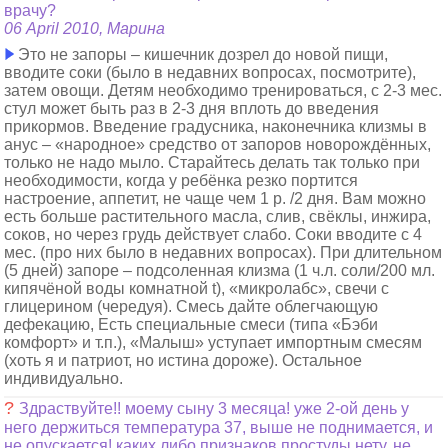
врачу?
06 April 2010, Марина
Это не запоры – кишечник дозрел до новой пищи,
вводите соки (было в недавних вопросах, посмотрите),
затем овощи. Детям необходимо тренироваться, с 2-3 мес.
стул может быть раз в 2-3 дня вплоть до введения
прикормов. Введение градусника, наконечника клизмы в
анус – «народное» средство от запоров новорождённых,
только не надо мыло. Старайтесь делать так только при
необходимости, когда у ребёнка резко портится
настроение, аппетит, не чаще чем 1 р. /2 дня. Вам можно
есть больше растительного масла, слив, свёклы, инжира,
соков, но через грудь действует слабо. Соки вводите с 4
мес. (про них было в недавних вопросах). При длительном
(5 дней) запоре – подсоленная клизма (1 ч.л. соли/200 мл.
кипячёной воды комнатной t), «микролабс», свечи с
глицерином (чередуя). Смесь дайте облегчающую
дефекацию, Есть специальные смеси (типа «Бэби
комфорт» и т.п.), «Малыш» уступает импортным смесям
(хоть я и патриот, но истина дороже). Остальное
индивидуально.
?
Здраствуйте!! моему сыну 3 месяца! уже 2-ой день у
него держиться температура 37, выше не поднимается, и
не опускается! каких либо признаков простуды нету, не