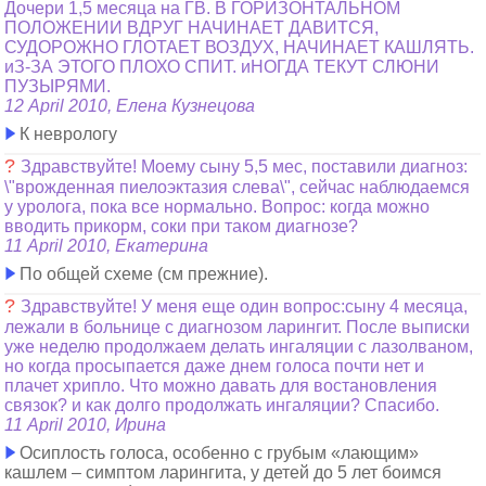
Дочери 1,5 месяца на ГВ. В ГОРИЗОНТАЛЬНОМ
ПОЛОЖЕНИИ ВДРУГ НАЧИНАЕТ ДАВИТСЯ,
СУДОРОЖНО ГЛОТАЕТ ВОЗДУХ, НАЧИНАЕТ КАШЛЯТЬ.
иЗ-ЗА ЭТОГО ПЛОХО СПИТ. иНОГДА ТЕКУТ СЛЮНИ
ПУЗЫРЯМИ.
12 April 2010, Елена Кузнецова
К неврологу
?
Здравствуйте! Моему сыну 5,5 мес, поставили диагноз:
\"врожденная пиелоэктазия слева\", сейчас наблюдаемся
у уролога, пока все нормально. Вопрос: когда можно
вводить прикорм, соки при таком диагнозе?
11 April 2010, Екатерина
По общей схеме (см прежние).
?
Здравствуйте! У меня еще один вопрос:сыну 4 месяца,
лежали в больнице с диагнозом ларингит. После выписки
уже неделю продолжаем делать ингаляции с лазолваном,
но когда просыпается даже днем голоса почти нет и
плачет хрипло. Что можно давать для востановления
связок? и как долго продолжать ингаляции? Спасибо.
11 April 2010, Ирина
Осиплость голоса, особенно с грубым «лающим»
кашлем – симптом ларингита, у детей до 5 лет боимся