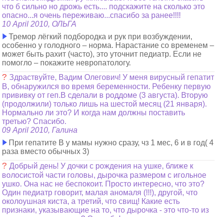
что б сильно но дрожь есть.... подскажите на сколько это
опасно...я очень переживаю...спасибо за ранее!!!!
10 April 2010, ОЛЬГА
Тремор лёгкий подбородка и рук при возбуждении,
особенно у голодного – норма. Нарастание со временем –
может быть рахит (часто), это уточнит педиатр. Если не
помогло – покажите невропатологу.
?
Здраствуйте, Вадим Олегович! У меня вирусный гепатит
В, обнаружился во время беременности. Ребенку первую
прививку от геп.В сделали в роддоме (3 августа). Вторую
(продолжили) только лишь на шестой месяц (21 января).
Нормально ли это? И когда нам должны поставить
третью? Спасибо.
09 April 2010, Галина
При гепатите В у мамы нужно сразу, чз 1 мес, 6 и в год( 4
раза вместо обычных 3)
?
Добрый день! У дочки с рождения на ушке, ближе к
волосистой части головы, дырочка размером с игольное
ушко. Она нас не беспокоит. Просто интересно, что это?
Один педиатр говорит, малая аномаля (!!!), другой, что
околоушная киста, а третий, что свищ! Какие есть
признаки, указывающие на то, что дырочка - это что-то из