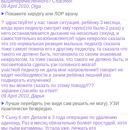
вышеперечисленного? Спасибо!
09 April 2010, Olga
Покажите хирургу или ЛОР врачу.
?
здраствуйте! у нас такая ситуация, ребёнку 3 месяца,
когда врач педиатр смотрит ему горло(это было 2 раза) у
него останавливается дыхание на несколько секунд, и
самостоятельно возобновляется!! один невролог сказала
что это нормальная реакция малыша, педиатр сказала
тоже самое! повела его к другому педиотру, та сказала что
такого не должно быть, поговорила со своим знакомым
неврологом, та тоже сказала, что такого не должно быть, и
посоветовала сделать узи головного мозга!!
участкой педиатр не дала мне напровление!! говорит не
видет необходимости и зачем ребёнка лишний раз
подвергать излучению!
что вы можете сказать по этому поводу!!??
заранее спасибо за ответ!
09 April 2010, Дарья
Лучше перебдеть (не видя сам решить не могу). УЗИ
практически безвредно.
?
Сыну 6 лет. Делали в 3 года операцию по удалению
аденоид. Раз в месяц обязательно болеет простудой, хотя
мы пьём витамины. Устала уже, пичкать его