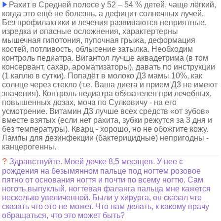
Рахит в Средней полосе у 52 – 54 % детей, чаще лёгкий,
когда это ещё не болезнь, а дефицит солнечных лучей.
Без профилактики и лечения развиваются неприятные,
изредка и опасные осложнения, характертерны
мышечная гипотония, пупочная грыжа, деформация
костей, потливость, облысение затылка. Необходим
контроль педиатра. Вигантол лучше аквадетрима (в том
консервант, сахар, ароматизаторы), давать по инструкции
(1 каплю в сутки). Попадёт в молоко Д3 мамы 10%, как
солнце через стекло (т.е. Ваша диета и прием Д3 не имеют
значения). Контроль педиатра обязателен при лечебных,
повышенных дозах, моча по Сулковичу - на его
усмотрение. Витамин Д3 лучше всех средств «от зубов»
вместе взятых (если нет рахита, зубки режутся за 3 дня и
без температуры). Кварц - хорошо, но не обожгите кожу.
Лампы для дезинфекции (бактерицидные) непригодны -
канцерогенны.
?
Здравствуйте. Моей дочке 8,5 месяцев. У нее с
рождения на безымянном пальце под ногтем розовое
пятно от основания ногтя и почти по всему ногтю. Сам
ноготь выпуклый, ногтевая фаланга пальца мне кажется
несколько увеличенной. Были у хирурга, он сказал что
сказать что это не может. Что нам делать, к какому врачу
обращаться, что это может быть?