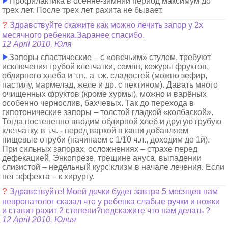
Профилактика в осенне-зимний период максимум до
трех лет. После трех лет рахита не бывает.
?
Здравствуйте скажите как можно лечить запор у 2х
месячного ребенка.Заранее спасибо.
12 April 2010, Юля
Запоры спастические – с «овечьим» стулом, требуют
исключения грубой клетчатки, семян, кожуры фруктов,
обдирного хлеба и т.п., а т.ж. сладостей (можно зефир,
пастилу, мармелад, желе и др. с пектином). Давать много
очищенных фруктов (кроме хурмы), можно и варёных
особенно чернослив, бахчевых. Так до перехода в
гипотонические запоры – толстой гладкой «колбаской».
Тогда постепенно вводим обдирной хлеб и другую грубую
клетчатку, в т.ч. - перед варкой в каши добавляем
пищевые отруби (начинаем с 1/10 ч.л., доходим до 1й).
При сильных запорах, осложнениях – страхе перед
дефекацией, Энкопрезе, трещине ануса, выпадении
слизистой – недельный курс клизм в начале лечения. Если
нет эффекта – к хирургу.
?
Здравствуйте! Моей дочки будет завтра 5 месяцев нам
невропатолог сказал что у ребенка слабые ручки и ножки
и ставит рахит 2 степени?подскажите что нам делать ?
12 April 2010, Юлия