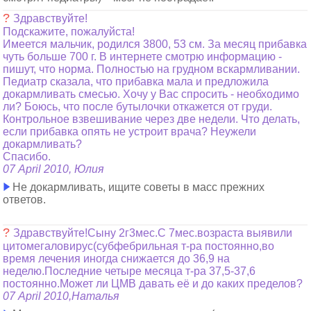
?
Здравствуйте!
Подскажите, пожалуйста!
Имеется мальчик, родился 3800, 53 см. За месяц прибавка
чуть больше 700 г. В интернете смотрю информацию -
пишут, что норма. Полностью на грудном вскармливании.
Педиатр сказала, что прибавка мала и предложила
докармливать смесью. Хочу у Вас спросить - необходимо
ли? Боюсь, что после бутылочки откажется от груди.
Контрольное взвешивание через две недели. Что делать,
если прибавка опять не устроит врача? Неужели
докармливать?
Спасибо.
07 April 2010, Юлия
Не докармливать, ищите советы в масс прежних
ответов.
?
Здравствуйте!Сыну 2г3мес.С 7мес.возраста выявили
цитомегаловирус(субфебрильная т-ра постоянно,во
время лечения иногда снижается до 36,9 на
неделю.Последние четыре месяца т-ра 37,5-37,6
постоянно.Может ли ЦМВ давать её и до каких пределов?
07 April 2010,Наталья