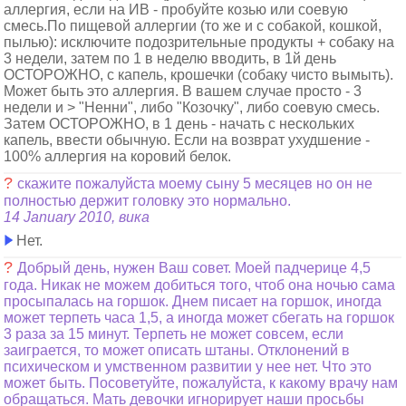
аллергия, если на ИВ - пробуйте козью или соевую
смесь.По пищевой аллергии (то же и с собакой, кошкой,
пылью): исключите подозрительные продукты + собаку на
3 недели, затем по 1 в неделю вводить, в 1й день
ОСТОРОЖНО, с капель, крошечки (собаку чисто вымыть).
Может быть это аллергия. В вашем случае просто - 3
недели и > "Ненни", либо "Козочку", либо соевую смесь.
Затем ОСТОРОЖНО, в 1 день - начать с нескольких
капель, ввести обычную. Если на возврат ухудшение -
100% аллергия на коровий белок.
?
скажите пожалуйста моему сыну 5 месяцев но он не
полностью держит головку это нормально.
14 January 2010, вика
Нет.
?
Добрый день, нужен Ваш совет. Моей падчерице 4,5
года. Никак не можем добиться того, чтоб она ночью сама
просыпалась на горшок. Днем писает на горшок, иногда
может терпеть часа 1,5, а иногда может сбегать на горшок
3 раза за 15 минут. Терпеть не может совсем, если
заиграется, то может описать штаны. Отклонений в
психическом и умственном развитии у нее нет. Что это
может быть. Посоветуйте, пожалуйста, к какому врачу нам
обращаться. Мать девочки игнорирует наши просьбы