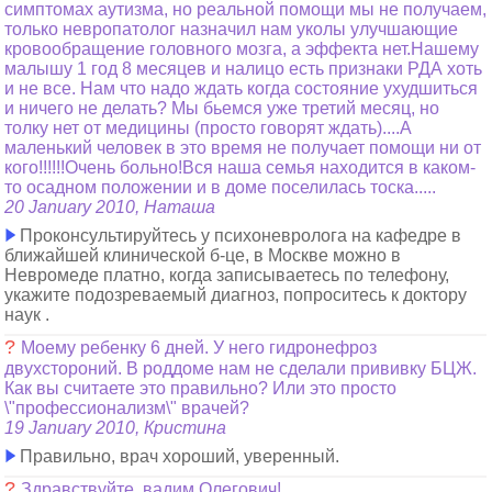
симптомах аутизма, но реальной помощи мы не получаем,
только невропатолог назначил нам уколы улучшающие
кровообращение головного мозга, а эффекта нет.Нашему
малышу 1 год 8 месяцев и налицо есть признаки РДА хоть
и не все. Нам что надо ждать когда состояние ухудшиться
и ничего не делать? Мы бьемся уже третий месяц, но
толку нет от медицины (просто говорят ждать)....А
маленький человек в это время не получает помощи ни от
кого!!!!!!Очень больно!Вся наша семья находится в каком-
то осадном положении и в доме поселилась тоска.....
20 January 2010, Наташа
Проконсультируйтесь у психоневролога на кафедре в
ближайшей клинической б-це, в Москве можно в
Невромеде платно, когда записываетесь по телефону,
укажите подозреваемый диагноз, попроситесь к доктору
наук .
?
Моему ребенку 6 дней. У него гидронефроз
двухстороний. В роддоме нам не сделали прививку БЦЖ.
Как вы считаете это правильно? Или это просто
\"профессионализм\" врачей?
19 January 2010, Кристина
Правильно, врач хороший, уверенный.
?
Здравствуйте, вадим Олегович!