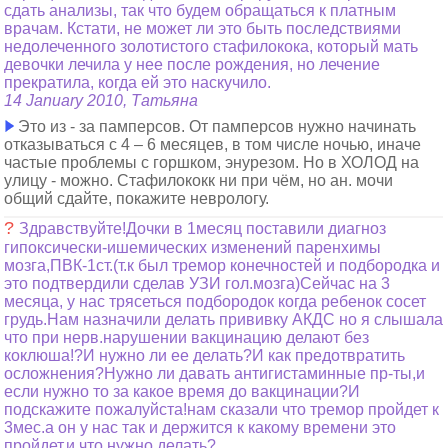
сдать анализы, так что будем обращаться к платным
врачам. Кстати, не может ли это быть последствиями
недолеченного золотистого стафилокока, который мать
девочки лечила у нее после рождения, но лечение
прекратила, когда ей это наскучило.
14 January 2010, Татьяна
Это из - за памперсов. От памперсов нужно начинать
отказываться с 4 – 6 месяцев, в том числе ночью, иначе
частые проблемы с горшком, энурезом. Но в ХОЛОД на
улицу - можно. Стафилококк ни при чём, но ан. мочи
общий сдайте, покажите неврологу.
?
Здравствуйте!Дочки в 1месяц поставили диагноз
гипоксически-ишемических изменений паренхимы
мозга,ПВК-1ст.(т.к был тремор конечностей и подбородка и
это подтвердили сделав УЗИ гол.мозга)Сейчас на 3
месяца, у нас трясеться подбородок когда ребенок сосет
грудь.Нам назначили делать прививку АКДС но я слышала
что при нерв.нарушении вакцинацию делают без
коклюша!?И нужно ли ее делать?И как предотвратить
осложнения?Нужно ли давать антигистаминные пр-ты,и
если нужно то за какое время до вакцинации?И
подскажите пожалуйста!нам сказали что тремор пройдет к
3мес.а он у нас так и держится к какому времени это
пройдет,и что нужно делать?