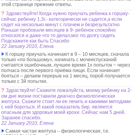
этой странице прежние ответы.
?
Здравствуйте! Когда нужно приучать ребенка к горшку-
сейчас ребенку 1,3г.- категорически не садится,а если
сядет на несколько минут с плачем и безрезультатно
Раньше пробовали месяцев в 9- ребенок спокойно
относился и даже что то делал,мог по долгу сидеть
Подскажите как быть Спасибо
22 January 2010, Елена
К горшку приучать начинают в 9 – 10 месяцев, сначала
только «по большому», начинать с мочеиспусканий
считается ошибочным, лучшее время 1х попыток ~ через
полчаса после первого приёма пищи. Если начинает
бояться – делаем перерыв на 1 месяц, порой получается
только с 3й попытки.
?
Здраствуйте! Скажите пожалуйста, моему ребенку на 2-
ом дне жизни поставили диагноз физиологическая
желтуха. Скажите стоит ли ее лечить и какимми методами
с ней бороться. И какой показатель бир. является
опасным для здоровья моей крохи. Сейчас нам 5 дней.
Заранее спасибо.
22 January 2010, Елена
Самая частая желтуха – физиологическая, т.е.