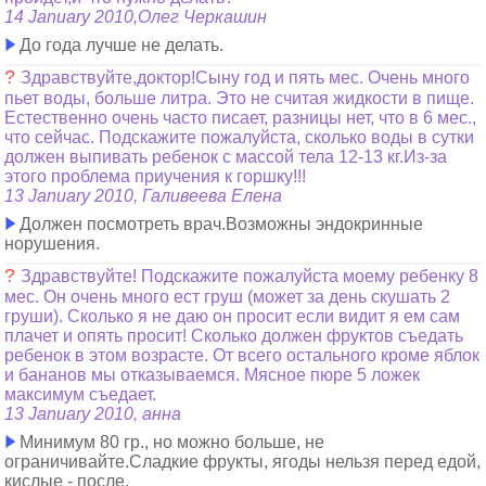
14 January 2010,Олег Черкашин
До года лучше не делать.
?
Здравствуйте,доктор!Сыну год и пять мес. Очень много
пьет воды, больше литра. Это не считая жидкости в пище.
Естественно очень часто писает, разницы нет, что в 6 мес.,
что сейчас. Подскажите пожалуйста, сколько воды в сутки
должен выпивать ребенок с массой тела 12-13 кг.Из-за
этого проблема приучения к горшку!!!
13 January 2010, Галивеева Елена
Должен посмотреть врач.Возможны эндокринные
норушения.
?
Здравствуйте! Подскажите пожалуйста моему ребенку 8
мес. Он очень много ест груш (может за день скушать 2
груши). Сколько я не даю он просит если видит я ем сам
плачет и опять просит! Сколько должен фруктов съедать
ребенок в этом возрасте. От всего остального кроме яблок
и бананов мы отказываемся. Мясное пюре 5 ложек
максимум съедает.
13 January 2010, анна
Минимум 80 гр., но можно больше, не
ограничивайте.Сладкие фрукты, ягоды нельзя перед едой,
кислые - после.