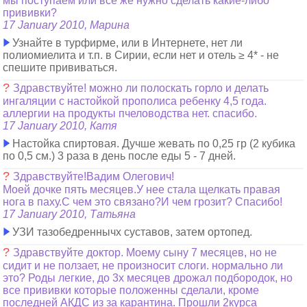
мы поступаем или все же нужно сделать какие-либо
прививки?
17 January 2010, Марина
Узнайте в турфирме, или в Интернете, нет ли
полиомиелита и т.п. в Сирии, если нет и отель ≥ 4* - не
спешите прививаться.
?
Здравствуйте! можно ли полоскать горло и делать
ингаляции с настойкой прополиса ребенку 4,5 года.
аллергии на продукты пчеловодства нет. спасибо.
17 January 2010, Катя
Настойка спиртовая. Дучше жевать по 0,25 гр (2 кубика
по 0,5 см.) 3 раза в день после еды 5 - 7 дней.
?
Здравствуйте!Вадим Олегович!
Моей дочке пять месяцев.У нее стала щелкать правая
нога в паху.С чем это связано?И чем грозит? Спасибо!
17 January 2010, Татьяна
УЗИ тазобедреннычх суставов, затем ортопед.
?
Здравствуйте доктор. Моему сыну 7 месяцев, но не
сидит и не ползает, не произносит слоги. нормально ли
это? Роды легкие, до 3х месяцев дрожал подбородок, но
все прививки которые положенны сделали, кроме
последней АКДС из за карантина. Прошли 2курса