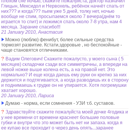
плохом сне ночью, скажите пожалуйста, доктор назначил
Глицын, Мексидол и Нервохель, ребёнок начнёт спать от
них??? и когда??? пьем уже 5 дней, толку нет, ночью
вообще не спим, просыпаемся около 7 вечера(днём то
играется то спит) и ложимся спать около 7-8 утра, нам 4
месяца. Зарание спасибо!!!
21 January 2010, Анастасия
Можно (люблю) фенибут, более сильные средства
тормозят развитие. Кстати,здоровые , но беспокойные -
чаще становятся отличниками.
?
Вадим Олегович! Скажите пожалусто, у моего сына ( 5
месяцев) складочки сзади все симметричны, а впереди на
левой ножке выше колена есть, а на правой нет. Это
нормально? И еще когда даешь ему руки он крепко за них
держится и подтягивается, а когда разводишь их в сторону
и поднимаешь к грудке он не упирается. Хотя погремушки
хватает хорошо.
20 January 2010, Лариса
Думаю - норма, если сомнения - УЗИ т.б. суставов.
?
Здравствуйте скажите пожалуйста моей дочке 4годика и
у нее времени от времени краснеет большие половые
губки и внутри что это может быть нет ни запаха. когда я
ее купаю все проходит о через день опять...заранее