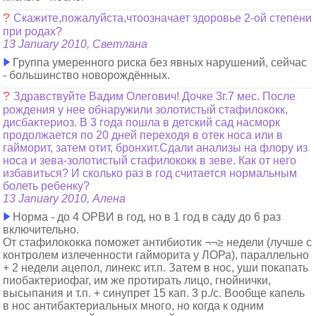
?
Скажите,пожалуйста,чтоозначает здоровье 2-ой степени
при родах?
13 January 2010, Светлана
Группа умеренного риска без явных нарушений, сейчас
- большинство новорождённых.
?
Здравствуйте Вадим Олегович! Дочке 3г.7 мес. После
рождения у нее обнаружили золотистый стафилококк,
дисбактериоз. В 3 года пошла в детский сад насморк
продолжается по 20 дней переходя в отек носа или в
гайморит, затем отит, бронхит.Сдали анализы на флору из
носа и зева-золотистый стафилококк в зеве. Как от него
избавиться? И сколько раз в год считается нормальным
болеть ребенку?
13 January 2010, Алена
Норма - до 4 ОРВИ в год, но в 1 год в саду до 6 раз
включительно.
От стафилококка поможет антибиотик ¬¬≥ недели (лучше с
контролем излеченности гайморита у ЛОРа), параллельно
+ 2 недели ацепол, линекс ит.п. Затем в нос, уши покапать
пиобактериофаг, им же протирать лицо, гнойнички,
высыпания и т.п. + синупрет 15 кап. 3 р./с. Вообще капель
в нос антибактериальных много, но когда к одним