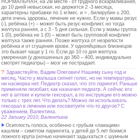
НОРМАЛЬНАЯ, на 2м месте - от грудного вскармливания,
до 10 дней невысокая, но держится 2 -3 месяца,
характерны прибавки по 1 кг/мес. и > , билирубин ≤ 200,
дети очень здоровы, лечение не нужно. Если у мамы резус
(-), ребёнка (+) – может быть резус-конфликт, но тогда
желтуха ранняя, а с 3 - 5 дня сильная. Если у мамы группа
1 (0), ребёнка не 1 (0) – может быть групповой конфликт
желтуха также ранняя. Позже желтуха от незрелости
ребёнка и от сгущения крови. У однояйцовых близнецов
это бывает чаще у 1 го. Если до 10 го дня желтуха
умеренная (у доношенных до 360 – 400, индивидуально
смотрят педиатры) – мозг не пострадает.
?
Здравствуйте, Вадим Олегович! Нашему сыну год и
месяц. Часто у малыша сипнет голос, но ни температуры,
ни насморка нет. Педиатр сказал, что это ларингит. Раньше
применяли лизобакт, как назначил педиатр. А сейчас его
нет в аптеке и купили гексорал, а по инструкции его можно
только с трех лет. Что делать? Можно ли использовать
гексорал в лечении или посоветуете что-то другое? С
уважением, Валентина.
22 January 2010, Валентина
Осиплость голоса, особенно с грубым «лающим»
кашлем – симптом ларингита, у детей до 5 лет боимся
ложного крупа (ночью начинают задыхаться с шумным