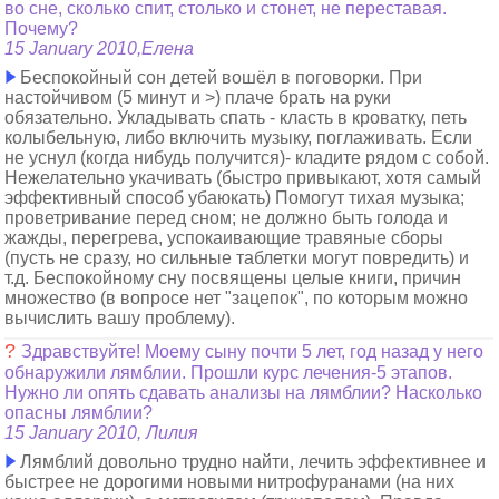
во сне, сколько спит, столько и стонет, не переставая.
Почему?
15 January 2010,Елена
Беспокойный сон детей вошёл в поговорки. При
настойчивом (5 минут и >) плаче брать на руки
обязательно. Укладывать спать - класть в кроватку, петь
колыбельную, либо включить музыку, поглаживать. Если
не уснул (когда нибудь получится)- кладите рядом с собой.
Нежелательно укачивать (быстро привыкают, хотя самый
эффективный способ убаюкать) Помогут тихая музыка;
проветривание перед сном; не должно быть голода и
жажды, перегрева, успокаивающие травяные сборы
(пусть не сразу, но сильные таблетки могут повредить) и
т.д. Беспокойному сну посвящены целые книги, причин
множество (в вопросе нет "зацепок", по которым можно
вычислить вашу проблему).
?
Здравствуйте! Моему сыну почти 5 лет, год назад у него
обнаружили лямблии. Прошли курс лечения-5 этапов.
Нужно ли опять сдавать анализы на лямблии? Насколько
опасны лямблии?
15 January 2010, Лилия
Лямблий довольно трудно найти, лечить эффективнее и
быстрее не дорогими новыми нитрофуранами (на них