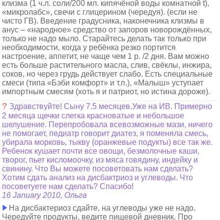
клизма (1 ч.л. соли/200 мл. кипячёной воды комнатной t),
«микролабс», свечи с глицерином (чередуя). (если не
чисто ГВ). Введение градусника, наконечника клизмы в
анус – «народное» средство от запоров новорождённых,
только не надо мыло. Старайтесь делать так только при
необходимости, когда у ребёнка резко портится
настроение, аппетит, не чаще чем 1 р. /2 дня. Вам можно
есть больше растительного масла, слив, свёклы, инжира,
соков, но через грудь действует слабо. Есть специальные
смеси (типа «Бэби комфорт» и т.п.), «Малыш» уступает
импортным смесям (хоть я и патриот, но истина дороже).
?
Здравствуйте! Сыну 7.5 месяцев.Уже на ИВ. Примерно
2 месяца щечки слегка красноватые и небольшое
шелушение. Перепробовала всевозможные мази, ничего
не помогает, педиатр говорит диатез, я поменяла смесь,
убирала морковь, тыкву (оранжевые подукты) все так же.
Ребенок кушает почти все овощи, безмолочные каши,
творог, пьет кисломоочку, из мяса говядину, индейку и
свинину. Что Вы можете посоветовать нам сделать?
Хотим сдать анализ на дисбактриоз и углеводы. Что
посоветуете нам сделать? Спасибо!
16 January 2010, Ольга
На дисбактериоз сдайте, на углеводы уже не надо.
Чередуйте продукты, ведите пищевой дневник. Про