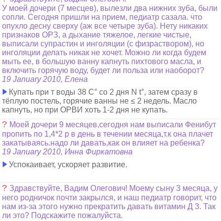
У моей дочери (7 месцев), вылезли два нижних зуба, были
сопли. Сегодня пришли на прием, педиатр сазала. что
опухло десну сверху (аж все четыре зуба). Нету никаких
признаков ОРЗ, а дыхание тяжелое, легкие чистые,
выписали супрастин и инголяции (с физраствором), но
инголяции делать никак не хочет. Можно ли когда будем
мыть ее, в большую ванну капнуть пихтового масла, и
включить горячую воду, будет ли польза или наоборот?
19 January 2010, Елена
Купать при т воды 38 С° cо 2 дня N t°, затем сразу в
тёплую постель, горячие ванны не ≤ 2 недель. Масло
капнуть, но при ОРВИ хоть 1-2 дня не купать.
?
Моей дочери 9 месяцев,сегодня нам выписали Фенибут
пропить по 1,4*2 р в день в течении месяца,т.к она плачет
закатываясь.надо ли давать,как он влияет на ребенка?
19 January 2010, Инна Фиркатовна
Успокаивает, ускоряет развитие.
?
Здравствуйте, Вадим Олегович! Моему сыну 3 месяца, у
него родничок почти закрылся, и наш педиатр говорит, что
нам из-за этого нужно прекратить давать витамин Д 3. Так
ли это? Подскажите пожалуйста.