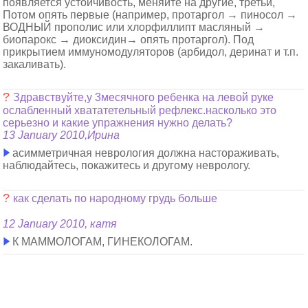
появляется устойчивость, меняйте на другие, третьи,
Потом опять первые (например, протаргол → пиносол →
ВОДНЫЙ прополис или хлорфиллипт масляный →
биопарокс → диоксидин→ опять протаргол). Под
прикрытием иммуномодуляторов (арбидол, деринат и т.п.
закаливать).
?
Здравствуйте,у 3месячного ребенка на левой руке
ослабленный хвататетельный рефлекс.насколько это
серьезно и какие упражнения нужно делать?
13 January 2010,Ирина
асимметричная неврология должна настораживать,
наблюдайтесь, покажитесь и другому неврологу.
?
как сделать по народному грудь больше
12 January 2010, катя
К МАММОЛОГАМ, ГИНЕКОЛОГАМ.