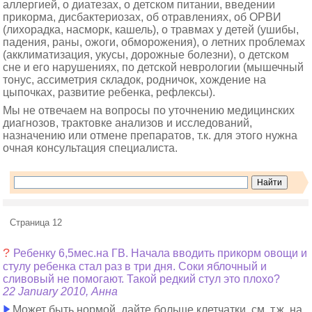
аллергией, о диатезах, о детском питании, введении
прикорма, дисбактериозах, об отравлениях, об ОРВИ
(лихорадка, насморк, кашель), о травмах у детей (ушибы,
падения, раны, ожоги, обморожения), о летних проблемах
(акклиматизация, укусы, дорожные болезни), о детском
сне и его нарушениях, по детской неврологии (мышечный
тонус, ассиметрия складок, родничок, хождение на
цыпочках, развитие ребенка, рефлексы).
Мы не отвечаем на вопросы по уточнению медицинских
диагнозов, трактовке анализов и исследований,
назначению или отмене препаратов, т.к. для этого нужна
очная консультация специалиста.
Страница 12
?
Ребенку 6,5мес.на ГВ. Начала вводить прикорм овощи и
стулу ребенка стал раз в три дня. Соки яблочный и
сливовый не помогают. Такой редкий стул это плохо?
22 January 2010, Анна
Может быть нормой, дайте больше клетчатки, см. т.ж. на