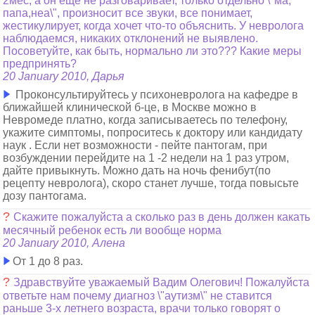
2мес, а он еще не разговаривает, только отдельно \"ма,
папа,неа\", произносит все звуки, все понимает,
жестикулирует, когда хочет что-то объяснить. У невролога
наблюдаемся, никаких отклонений не выявлено.
Посоветуйте, как быть, нормально ли это??? Какие меры
предпринять?
20 January 2010, Дарья
Проконсультируйтесь у психоневролога на кафедре в
ближайшей клинической б-це, в Москве можно в
Невромеде платно, когда записываетесь по телефону,
укажите симптомы, попроситесь к доктору или кандидату
наук . Если нет возможности - пейте пантогам, при
возбуждении перейдите на 1 -2 недели на 1 раз утром,
дайте привыкнуть. Можно дать на ночь фенибут(по
рецепту невролога), скоро станет лучше, тогда повысьте
дозу пантогама.
?
Скажите пожалуйста а сколько раз в день должен какать
месячный ребенок есть ли вообще норма
20 January 2010, Алена
От 1 до 8 раз.
?
Здравствуйте уважаемый Вадим Олегович! Пожалуйста
ответьте нам почему диагноз \"аутизм\" не ставится
раньше 3-х летнего возраста, врачи только говорят о