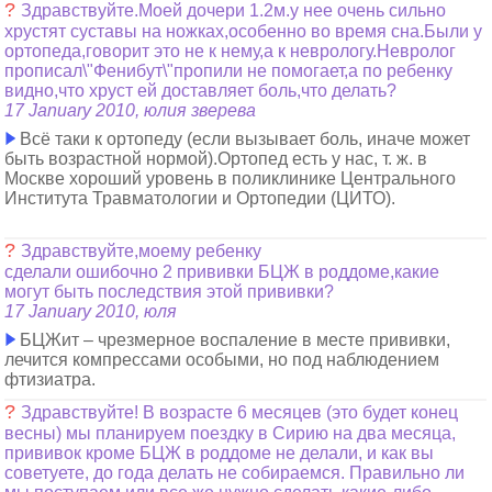
?
Здравствуйте.Моей дочери 1.2м.у нее очень сильно
хрустят суставы на ножках,особенно во время сна.Были у
ортопеда,говорит это не к нему,а к неврологу.Невролог
прописал\"Фенибут\"пропили не помогает,а по ребенку
видно,что хруст ей доставляет боль,что делать?
17 January 2010, юлия зверева
Всё таки к ортопеду (если вызывает боль, иначе может
быть возрастной нормой).Ортопед есть у нас, т. ж. в
Москве хороший уровень в поликлинике Центрального
Института Травматологии и Ортопедии (ЦИТО).
?
Здравствуйте,моему ребенку
сделали ошибочно 2 прививки БЦЖ в роддоме,какие
могут быть последствия этой прививки?
17 January 2010, юля
БЦЖит – чрезмерное воспаление в месте прививки,
лечится компрессами особыми, но под наблюдением
фтизиатра.
?
Здравствуйте! В возрасте 6 месяцев (это будет конец
весны) мы планируем поездку в Сирию на два месяца,
прививок кроме БЦЖ в роддоме не делали, и как вы
советуете, до года делать не собираемся. Правильно ли