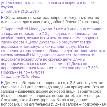
укрепляющего массажа. плаваем и ныряем в ванне.
8зубов.
17 January 2010,Zyzik
Обязательно покажитесь невропатологу, в т.ч. платно
или на кафедре в клинике (двойной "слепой" контроль).
?
Здравстуйте! Моей дочери 3 мес.и 9 дней она страдает
запорами не какает по 2-3 дня сдавали анализы у нее
дизбактериоз, лечили всем чем можно нормафлорины
хилак- форте ацепол дюфалак но результат тот же
подскажите пожайлуста как наладить стул. Мы на
смешенном кормлении пробовали и дет. питание менять и
кисломолочный НАН давать сейчас ест Нестожен. И
подсажите пожайлуста во сколько детки длжны
переворачиваться со спины на живот? Дочка не
переворачиваеться может из за веса она свесит 7 300.
Подскажите пожайлуста!
17 January 2010, Инна
Детям необходимо тренироваться, с 2-3 мес. стул может
быть раз в 2-3 дня вплоть до введения прикормов. Это не
запоры – кишечник дозрел до новой пищи, вводите соки
(было в недавних вопросах, посмотрите), затем овощи.
Соки вводите с 4 мес. (про них было в недавних
вопросах). При длительном (5 дней) запоре – подсоленная