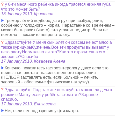
?
у 6-ти месячного ребенка иногда трясется нижняя губа,
что это может быть?
18 January 2010, Кристина
Тремор лёгкий подбородка и рук при возбуждении,
особенно у голодного – норма. Нарастание со временем –
может быть рахит (часто), это уточнит педиатр. Если не
помогло – покажите невропатологу.
?
Здравствуйте!У меня сын,6лет он совсем не ест мясо,а
также курицу,рыбу,печень.Все эти продукты вызывают у
него рвоту.Нормально ли это?Как это отразитсяна его
здоровье?Спасибо
17 January 2010, Ковалева Алена
Конечно, покажитесь гастроэнтерологу, даже если это
привычная рвота от насильственного кормления
(НЕЛЬЗЯ заставлять есть, если больной – лечите,
здоровый – обеспечьте физическую нагрузку).
?
Здравствуйте!Подскажите пожалуйста можно ли делать
реакцию Манту если у ребёнка стоматит?Заранее
спасибо.
17 January 2010, Елизавета
Нет, если нет подозрения у фтизиатра.