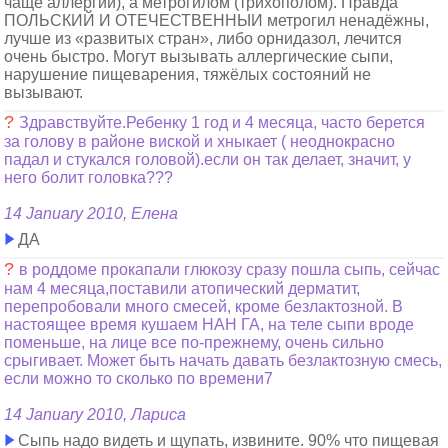
чаще аллергии), а метрогилом (трихополом). Правда
ПОЛЬСКИЙ И ОТЕЧЕСТВЕННЫИ метрогил ненадёжны,
лучше из «развитых стран», либо орнидазол, лечится
очень быстро. Могут вызывать аллергические сыпи,
нарушение пищеварения, тяжёлых состояний не
вызывают.
?
Здравствуйте.Ребенку 1 год и 4 месяца, часто берется
за голову в районе виской и хныкает ( неоднокрасно
падал и стукался головой).если он так делает, значит, у
него болит головка???
14 January 2010, Елена
ДА
?
в роддоме прокапали глюкозу сразу пошла сыпь, сейчас
нам 4 месяца,поставили атопический дерматит,
перепробовали много смесей, кроме безлактозной. В
настоящее время кушаем НАН ГА, на теле сыпи вроде
поменьше, на лице все по-прежнему, очень сильно
срыгивает. Может быть начать давать безлактозную смесь,
если можно то сколько по времени7
14 January 2010, Лариса
Сыпь надо видеть и щупать, извините. 90% что пищевая