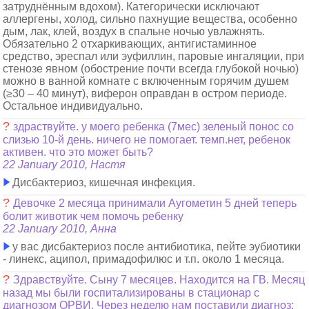
затруднённым вдохом). Категорически исключают
аллергены, холод, сильно пахнущие вещества, особенно
дым, лак, клей, воздух в спальне ночью увлажнять.
Обязательно 2 отхаркивающих, антигистаминное
средство, эреспал или эуфиллин, паровые ингаляции, при
стенозе явном (обострение почти всегда глубокой ночью)
можно в ванной комнате с включенным горячим душем
(≥30 – 40 минут), виферон оправдан в остром периоде.
Остальное индивидуально.
?
здраствуйте. у моего ребенка (7мес) зеленый понос со
слизью 10-й день. ничего не помогает. темп.нет, ребенок
активен. что это может быть?
22 January 2010, Настя
Дисбактериоз, кишечная инфекция.
?
Девочке 2 месяца принимали Аугометин 5 дней теперь
болит животик чем помочь ребенку
22 January 2010, Анна
у вас дисбактериоз после антибиотика, пейте эубиотики
- линекс, аципол, примадофилюс и т.п. около 1 месяца.
?
Здравствуйте. Сыну 7 месяцев. Находится на ГВ. Месяц
назад мы были госпитализированы в стационар с
диагнозом ОРВИ. Через неделю нам поставили диагноз: