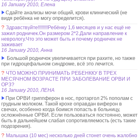
16 January 2010, Елена
Сдайте анализы мочи общий, крови клинический (не
видя ребёнка не могу определится).
?
Здравствуйте!!!!!!!!Ребёнку 1,6 месяцев и у нас ещё не
зажил родничек.Он размером 2*2.Дали направление к
неврологу.Что это может быть и почему родничек не
заживает
16 January 2010, Анна
Большой родничок увеличивается при рахите, но также
при гидроцефальном синдроме, всё это лечится.
?
ЧТО МОЖНО ПРИНИМАТЬ РЕБЕНККУ В ТРЕХ
МЕСЯЧНОМ ВОЗРАСТЕ ПРИ ЗАБОЛЕВАНИЕ ОРВИ И
ОРЗ?
16 January 2010, ЛЕНА
При ОРВИ гриппферон в нос, протаргол 2% пополам с
грудным молоком. Такой крохе оправдан виферон в
свечах, особенно когда боимся попасть в больницу,
осложнённые ОРВИ. Если пользоваться постоянно, может
быть в дальнейшем слабая сопротивляемость (есть такие
подозрения).
?
Малышка (10 мес) несколько дней стонет очень жалобно