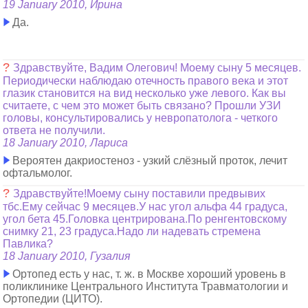
19 January 2010, Ирина
Да.
?
Здравствуйте, Вадим Олегович! Моему сыну 5 месяцев.
Периодически наблюдаю отечность правого века и этот
глазик становится на вид несколько уже левого. Как вы
считаете, с чем это может быть связано? Прошли УЗИ
головы, консультировались у невропатолога - четкого
ответа не получили.
18 January 2010, Лариса
Вероятен дакриостеноз - узкий слёзный проток, лечит
офтальмолог.
?
Здравствуйте!Моему сыну поставили предвывих
тбс.Ему сейчас 9 месяцев.У нас угол альфа 44 градуса,
угол бета 45.Головка центрирована.По ренгентовскому
снимку 21, 23 градуса.Надо ли надевать стремена
Павлика?
18 January 2010, Гузалия
Ортопед есть у нас, т. ж. в Москве хороший уровень в
поликлинике Центрального Института Травматологии и
Ортопедии (ЦИТО).