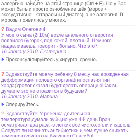
аллергию найдите на этой странице (Ctrl + F). Но у Вас
может быть и просто ознобление щёк (мороз +
экссудативно - катаральный диатез), а не аллергия. В
морозы появились у многих.
?
Вадим Олегович!
У моего сына (2г10м) возле анального отверстия
появился бугорок, под кожей, плотный. Немного
надавливаешь, говорит - больно. Что это7
16 January 2010, Екатерина
Проконсультируйтесь у хирурга, срочно.
?
Здравствуйте моему ребенку 8 мес.у нас врожденная
дефформация полового органа(гипоспазия тин
хорда)Уролог сказал будут делать операцию!Как вы
думаете это не отразится в будущем?
16 January 2010, Марина
Оперируйтесь.
?
Здравствуйте! У ребенка длительная
температура,думали зубы,но уже 4-й день Врач
осматривал два раза -в легких все чисто,сопли и кашель
Следует ли начинать антибиотики и чем лучше снижать
темепературу(это на будущее) Спасибо!