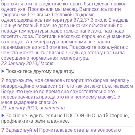
бронхит и отит,в следствие которого был сделан прокол
одного уха. Пролежали мы месяц. Выписались почти
здоровыми,без явных беспокойств,кроме
одного:держалась температура 37,2,37,3 около 2 недель.
Наш участковый врач не дала никаких объяснений по
поводу температуры,разве только написала, нам надо
посетить лора. Посетили несколько лоров,но с ушами все
в порядке. А температура временами все равно
поднимается до этой отметки. Подскажите пожалуйста,с
чем это может быть связано? Ведь до этого у нас была
совершенно нормальная температура.
22 January 2010,Настя
Покажитесь другому педиатру.
?
подскажите, моя свекровь говорит что форма черепа у
новорождённого зависит от того как он лежит,т. е. на каком
боку,и что нужно во время сна самостоятельно его
переварачивать,правда это или нет,моему масику1,5
месяца,заранее спасибо
21 January 2010, валентина
Во сне не будить, если не ПОСТОЯННО на 1й стороне,
профилактика рахита важнее.
?
Здравствуйте! Прочитала все ответы на вопросы о