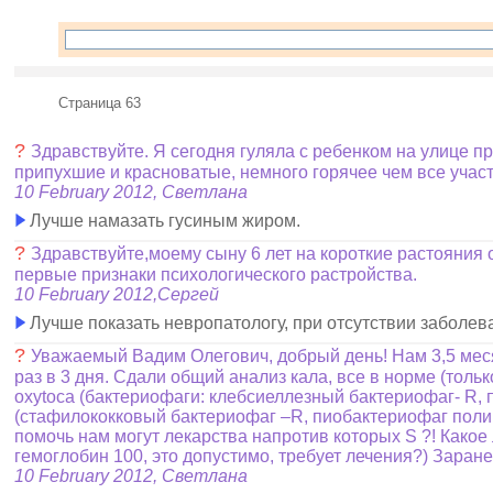
Страница 63
?
Здравствуйте. Я сегодня гуляла с ребенком на улице п
припухшие и красноватые, немного горячее чем все участ
10 February 2012, Светлана
Лучше намазать гусиным жиром.
?
Здравствуйте,моему сыну 6 лет на короткие растояния о
первые признаки психологического растройства.
10 February 2012,Сергей
Лучше показать невропатологу, при отсутствии заболева
?
Уважаемый Вадим Олегович, добрый день! Нам 3,5 месяца
раз в 3 дня. Сдали общий анализ кала, все в норме (тольк
oxytoca (бактериофаги: клебсиеллезный бактериофаг- R, 
(стафилококковый бактериофаг –R, пиобактериофаг полив
помочь нам могут лекарства напротив которых S ?! Какое
гемоглобин 100, это допустимо, требует лечения?) Зар
10 February 2012, Светлана