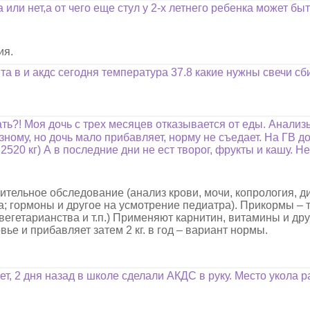
или нет,а от чего еще стул у 2-х летнего ребенка может бы
ия.
та в и акдс сегодня температура 37.8 какие нужны свечи сб
ть?! Моя дочь с трех месяцев отказывается от еды. Анализ
зному, но дочь мало прибавляет, норму не съедает. На ГВ до
ь 2520 кг) А в последние дни не ест творог, фрукты и кашу. Н
тельное обследование (анализ крови, мочи, копрология, д
; гормоны и другое на усмотрение педиатра). Прикормы – 
вегетарианства и т.п.) Применяют карнитин, витамины и др
вье и прибавляет затем 2 кг. в год – вариант нормы.
т, 2 дня назад в школе сделали АКДС в руку. Место укола р