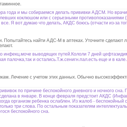
стаминное.
ора года и мы собираемся делать прививки АДСМ. Но врачи 
еболевших коклюшом или с серьезными противопоказаниями 
все. Я вот думаю что делать, АКДС боюсь (отчасти из-за то
и. Попытайтесь найти АДС-М в аптеках. Уточните сделают 
елают.
го инфекц.моче выводящих путей.Кололи 7 дней цефтазидим
я палочка,так и остались.Т.ж.сенигн.пал.есть еще и в кале
икам. Лечение с учетом этих данных. Обычно высокоэффект
прививок по причине беспокойного дневного и ночного сна. 
сделана в январе. В конце февраля предстоит АКДС (Инфан
когда организм ребенка ослаблен. Из жалоб - беспокойный с
 только три слова. По остальным показателям интеллектуаль
гося беспокойного сна.