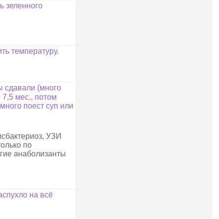
ть зеленного
ить температуру.
ы сдавали (много
 7,5 мес., потом
емного поест суп или
исбактериоз, УЗИ
только по
угие анаболизанты
аспухло на всё