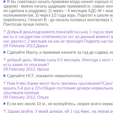
Я бы советовал начать прививки когда начнет хорошо г
здоров) - можно начать щадящие прививки(т.е. самые нео
не сделана в роддоме); 2) через ~ 6 месяцев АДС-М + и
полиомиелитом; 3) через 1/2 года корь. Паротит к школе 
переболеть). Гепатит В - до начала половых контактов(а т.ж
Пантогам лучше попить.
?
Добрый день!подскажите,пожалуйста,сыну 1 год из при
кисты в сосудистом сплетение),по нсг на данный момент в
нас диатез с 2 месяцев ни как не проходит.Педиатр наста
09 February 2012,Дарья
Сделайте Манту, а прививки начните за год до садика, е
?
добрый день. Моему сыну 6,5 месяцев. Иногода у ного 
есть какие-то опасения?
09 February 2012, Ирина
Сделайте НСГ, покажите невропатологу.
?
Нам 9 мес.Какие могут быть причины срыгивания?Срыги
кушать 5-й раз в 22ч.Общее состояние дочери нормальное
срыгивала вообще.
09 February 2012, Ольга
Если вес около 10 кг., не волнуйтесь, скорее всего норм
?
Здравствуйте. У моей дочери, ей 1 год 4мес. на левом в