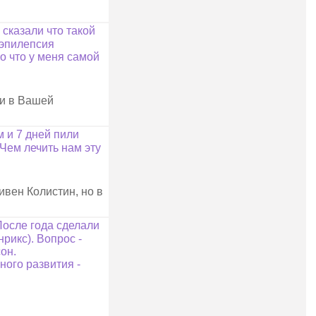
сказали что такой
(эпилепсия
го что у меня самой
ли в Вашей
 и 7 дней пили
.Чем лечить нам эту
ивен Колистин, но в
После года сделали
рикс). Вопрос -
он.
ного развития -