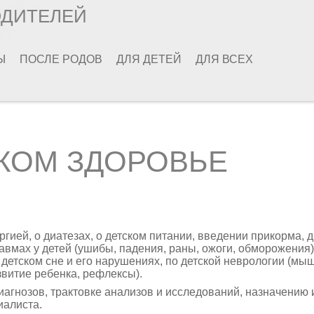
ОДИТЕЛЕЙ
Ы
ПОСЛЕ РОДОВ
ДЛЯ ДЕТЕЙ
ДЛЯ ВСЕХ
КОМ ЗДОРОВЬЕ
ией, о диатезах, о детском питании, введении прикорма, д
авмах у детей (ушибы, падения, раны, ожоги, обморожения)
 детском сне и его нарушениях, по детской неврологии (мы
звитие ребенка, рефлексы).
агнозов, трактовке анализов и исследований, назначению 
иалиста.