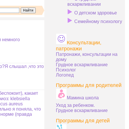
вскармливании
О детском здоровье
Семейному психологу
и немного
Консультации,
патронажи
Патронажи, консультации на
дому
Грудное вскармливание
то?Я слышал ,что это
Психолог
Логопед
Программы для родителей
еспокоит), какает
Мамина школа
оз: klebsiella
cus aureus
Уход за ребенком.
льно я поняла, что
Грудное вскармливание
 норме (правда
Программы для детей