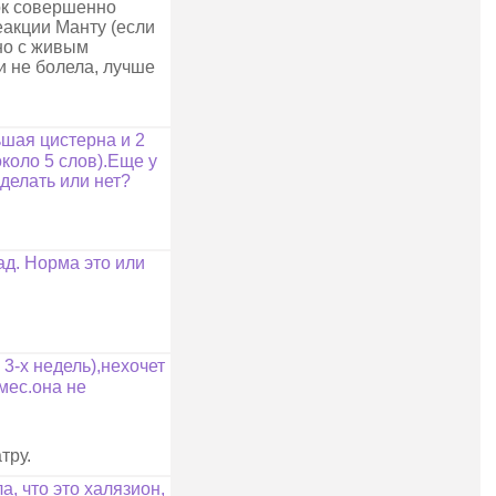
нок совершенно
еакции Манту (если
но с живым
и не болела, лучше
ьшая цистерна и 2
около 5 слов).Еще у
?делать или нет?
ад. Норма это или
3-х недель),нехочет
мес.она не
тру.
а, что это халязион,