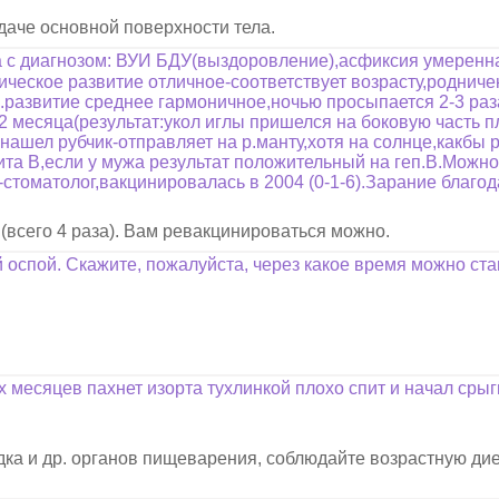
даче основной поверхности тела.
а с диагнозом: ВУИ БДУ(выздоровление),асфиксия умеренн
зическое развитие отличное-соответствует возрасту,роднич
м.развитие среднее гармоничное,ночью просыпается 2-3 раз
2 месяца(результат:укол иглы пришелся на боковую часть п
 нашел рубчик-отправляет на р.манту,хотя на солнце,какбы р
ита В,если у мужа результат положительный на геп.В.Можн
томатолог,вакцинировалась в 2004 (0-1-6).Зарание благода
(всего 4 раза). Вам ревакцинироваться можно.
й оспой. Скажите, пожалуйста, через какое время можно ста
х месяцев пахнет изорта тухлинкой плохо спит и начал сры
а и др. органов пищеварения, соблюдайте возрастную дие