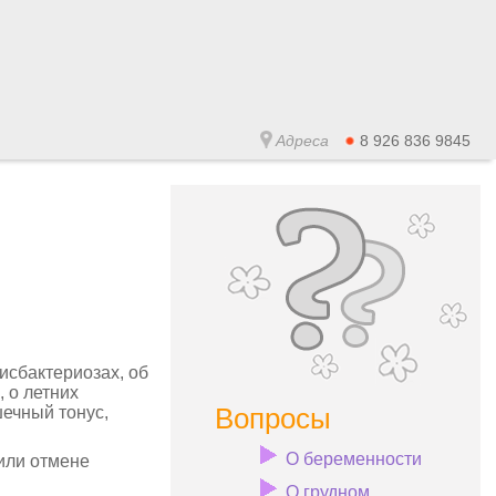
Адреса
8 926 836 9845
исбактериозах, об
, о летних
Вопросы
шечный тонус,
О беременности
или отмене
О грудном