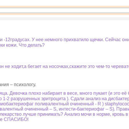
ри -12градусах. У нее немного прихватило щечки. Сейчас он
ки кожи. Что делать?
н не ходит,а бегает на носочках,скажите это чем-то черева
ния – психологу.
. Девочка плохо набирает в весе, много пукает (и это её б
о 1-2 разрушенных эритроцита ). Сдали анализ на дисбактери
пиобактериофаг поливалентный очиненный - R ) staphylococ
алентный очиненный – S, интести-бактериофаг – S). Прави
 лекарство лучше принимать? Анализ мочи в норме, кровь в
анее СПАСИБО!