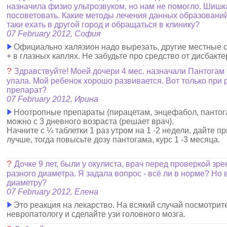
назначила физио ультрозвуком, но нам не помогло. Шишка
посоветовать. Какие методы лечения данных образовани
таки ехать в другой город и обращаться в клинику?
07 February 2012, София
Официально халязион надо вырезать, другие местные с
+ в глазных каплях. Не забудьте про средство от дисбакте
?
Здравствуйте! Моей дочери 4 мес. назначали Пантогам в
упала. Мой ребенок хорошо развивается. Вот только при 
препарат?
07 February 2012, Ирина
Ноотропные препараты (пирацетам, энцефабол, пантогам
можно с 3 дневного возраста (решает врач).
Начните с ¼ таблетки 1 раз утром на 1 -2 недели, дайте п
лучше, тогда повысьте дозу пантогама, курс 1 -3 месяца.
?
Дочке 9 лет, были у окулиста, врач перед проверкой зре
разного диаметра. Я задала вопрос - всё ли в норме? Но 
диаметру?
07 February 2012, Елена
Это реакция на лекарство. На всякий случай посмотрите
невропатологу и сделайте узи головного мозга.