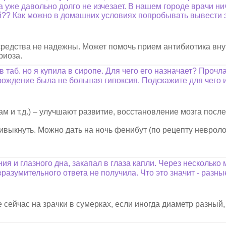
 уже давольно долго не изчезает. В нашем городе врачи ни
й?? Как можно в домашних условиях попробывать вывести э
редства не надежны. Может помочь прием антибиотика вну
риоза.
 таб. но я купила в сиропе. Для чего его назначает? Прочл
рождение была не большая гипоксия. Подскажите для чего и
 и т.д.) – улучшают развитие, восстановление мозга после
ривыкнуть. Можно дать на ночь фенибут (по рецепту невролог
ния и глазного дна, закапал в глаза капли. Через несколько 
вразумительного ответа не получила. Что это значит - разны
 сейчас на зрачки в сумерках, если иногда диаметр разный