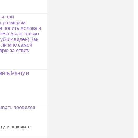
ая при
ек-размером
а попить молока и
леча,была только
убчик виден).Как
о ли мне самой
рю за ответ.
вить Манту и
гивать поевился
ту, исключите