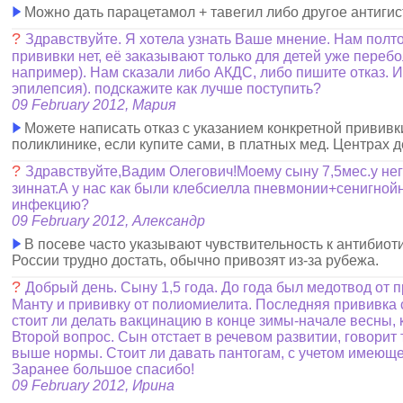
Можно дать парацетамол + тавегил либо другое антиги
?
Здравствуйте. Я хотела узнать Ваше мнение. Нам полт
прививки нет, её заказывают только для детей уже пер
например). Нам сказали либо АКДС, либо пишите отказ. И 
эпилепсия). подскажите как лучше поступить?
09 February 2012, Мария
Можете написать отказ с указанием конкретной прививк
поликлинике, если купите сами, в платных мед. Центрах д
?
Здравствуйте,Вадим Олегович!Моему сыну 7,5мес.у не
зиннат.А у нас как были клебсиелла пневмонии+сенигнойна
инфекцию?
09 February 2012, Александр
В посеве часто указывают чувствительность к антибиот
России трудно достать, обычно привозят из-за рубежа.
?
Добрый день. Сыну 1,5 года. До года был медотвод от 
Манту и прививку от полиомиелита. Последняя прививка 
стоит ли делать вакцинацию в конце зимы-начале весны, 
Второй вопрос. Сын отстает в речевом развитии, говорит
выше нормы. Стоит ли давать пантогам, с учетом имеюще
Заранее большое спасибо!
09 February 2012, Ирина