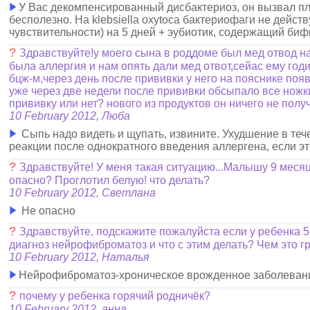
У Вас декомпенсированный дисбактериоз, он вызвал пло
бесполезно. На klebsiella oxytoca бактериофаги не дейст
чувствительности) на 5 дней + эубиотик, содержащий биф
?
Здравствуйте!у моего сына в роддоме был мед отвод на 
была аллергия и нам опять дали мед отвот,сейас ему год
бцж-м,через день после прививки у него на пояснике поя
уже через две недели после прививки обсыпало все ножк
прививку или нет? нового из продуктов он ничего не полу
10 February 2012, Люба
Сыпь надо видеть и щупать, извините. Ухудшение в теч
реакции после однократного введения аллергена, если это
?
Здравствуйте! У меня такая ситуацию...Малышу 9 меся
опасно? Проглотил белую! что делать?
10 February 2012, Светлана
Не опасно
?
Здравствуйте, подскажите пожалуйста если у ребенка 
диагноз нейрофиброматоз и что с этим делать? Чем это г
10 February 2012, Наталья
Нейрофиброматоз-хроническое врожденное заболевание
?
почему у ребенка горячий родничёк?
10 February 2012, анна