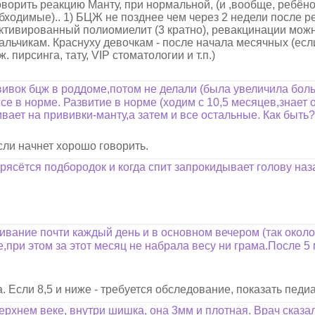
оворить реакцию Манту, при нормальной, (и ,вообще, ребё
бходимые).. 1) БЦЖ не позднее чем через 2 недели после р
нактивированный полиомиелит (3 кратно), ревакцинации мож
мальчикам. Краснуху девочкам - после начала месячных (есл
. пирсинга, тату, VIP стоматологии и т.п.)
вивок бцж в роддоме,потом не делали (была увеличила бол
се в норме. Развитие в норме (ходим с 10,5 месяцев,знает 
ивает на прививки-манту,а затем и все остальные. Как быть
сли начнет хорошо говорить.
трясётся подбородок и когда спит запрокидывает голову наз
вание почти каждый день и в основном вечером (так около 
,при этом за этот месяц не набрала весу ни грама.После 5 
а. Если 8,5 и ниже - требуется обследование, показать педиа
ерхнем веке, внутри шишка, она 3мм и плотная. Врач сказал