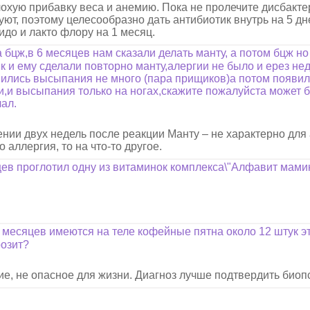
хую прибавку веса и анемию. Пока не пролечите дисбакте
вуют, поэтому целесообразно дать антибиотик внутрь на 5 дн
идо и лакто флору на 1 месяц.
бцж,в 6 месяцев нам сказали делать манту, а потом бцж но 
ик и ему сделали повторно манту,алергии не было и ерез н
вились высыпания не много (пара прищиков)а потом появил
и,и высыпания только на ногах,скажите пожалуйста может б
чал.
ении двух недель после реакции Манту – не характерно для
 аллергия, то на что-то другое.
цев проглотил одну из витаминок комплекса\"Алфавит мам
5 месяцев имеются на теле кофейные пятна около 12 штук э
розит?
, не опасное для жизни. Диагноз лучше подтвердить биоп