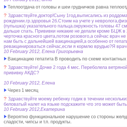
Теплоотдача от головы и шеи грудничков равна теплоот
?
Здравствуйте,доктор!Сыну 1год,выписались из роддом
рождении.гр.здоровья 2б.Стоим на учете у невролога,фи
(пупышка) указательного пальца.окружность головы 47 с
дальше спать. Прививки никакие не делали кроме БЦЖ в 
черточка красного цвета,потом розового,а сейчас врач не
нам быть с дальнейшей вакцинацией,а особенно от гепат
ревакцинироваться сейчас,если я кормлю врудью?Я врач-с
10 February 2012, Елена Григорьевна
Вакцинацию гепатита В проводить по схеме контактных 
?
Здравствуйте! Дочке 2 года 4 мес. Переболела ветряно
прививку АКДС?
10 February 2012, Елена
Через 1 месяц
?
Здравствуйте моему ребенку годик в течении нескольки
беловатый налет на языке подскажите что это может быть
10 February 2012,Екатерина
Вероятно функциональное нарушение со стороны желудк
сладости, чипсы и т.п. продукты.