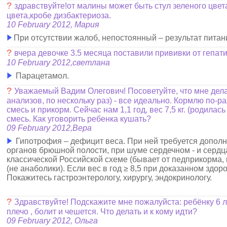
?
здравствуйте!от малины может быть стул зеленого цвета 
цвета,кробе дизбактериоза.
10 February 2012, Мария
При отсутствии жалоб, непостоянный – результат питан
?
вчера девочке 3.5 месяца поставили прививки от гепати
10 February 2012,светлана
Парацетамол.
?
Уважаемый Вадим Олегович! Посоветуйте, что мне дела
анализов, по нескольку раз) - все идеально. Кормлю по-ра
смесь и прикорм. Сейчас нам 1,1 год, вес 7,5 кг. (родилас
смесь. Как уговорить ребенка кушать?
09 February 2012,Вера
Гипотрофия – дефицит веса. При ней требуется дополни
органов брюшной полости, при шуме сердечном - и сердца
классической Российской схеме (бывает от педприкорма, 
(не анаболики). Если вес в год ≥ 8,5 при доказанном здоро
Покажитесь гастроэнтерологу, хирургу, эндокринологу.
?
Здравствуйте! Подскажите мне пожалуйста: ребёнку 6 ле
плечо , болит и чешется. Что делать и к кому идти?
09 February 2012, Ольга