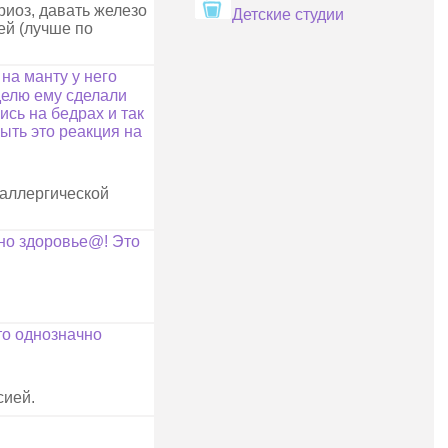
риоз, давать железо
Детские студии
ей (лучше по
на манту у него
еделю ему сделали
ись на бедрах и так
ыть это реакция на
 аллергической
ино здоровье@! Это
то однозначно
сией.