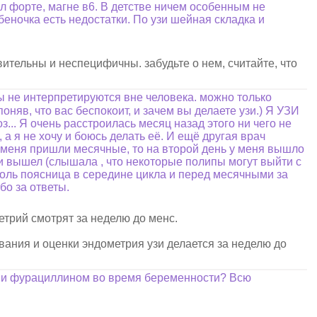
ал форте, магне в6. В детстве ничем особенным не
ебеночка есть недостатки. По узи шейная складка и
вительны и неспецифичны. забудьте о нем, считайте, что
зы не интерпретируются вне человека. можно только
поняв, что вас беспокоит, и зачем вы делаете узи.) Я УЗИ
... Я очень расстроилась месяц назад этого ни чего не
 а я не хочу и боюсь делать её. И ещё другая врач
а у меня пришли месячные, то на второй день у меня вышло
 и вышел (слышала , что некоторые полипы могут выйти с
 толь поясница в середине цикла и перед месячными за
бо за ответы.
етрий смотрят за неделю до менс.
ования и оценки эндометрия узи делается за неделю до
м и фурациллином во время беременности? Всю