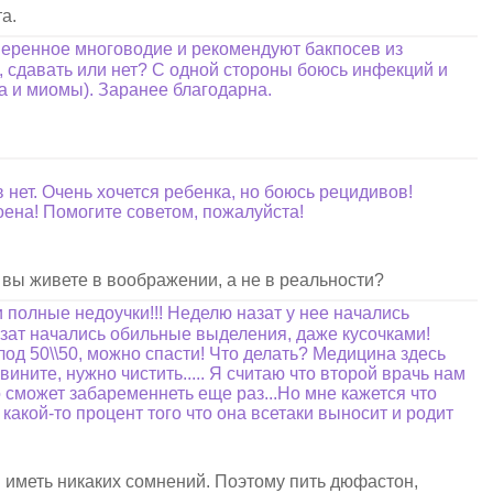
а.
меренное многоводие и рекомендуют бакпосев из
ь, сдавать или нет? С одной стороны боюсь инфекций и
са и миомы). Заранее благодарна.
 нет. Очень хочется ребенка, но боюсь рецидивов!
оена! Помогите советом, пожалуйста!
 вы живете в воображении, а не в реальности?
 полные недоучки!!! Неделю назат у нее начались
назат начались обильные выделения, даже кусочками!
плод 50\\50, можно спасти! Что делать? Медицина здесь
ините, нужно чистить..... Я считаю что второй врачь нам
о сможет забаременнеть еще раз...Но мне кажется что
какой-то процент того что она всетаки выносит и родит
и иметь никаких сомнений. Поэтому пить дюфастон,