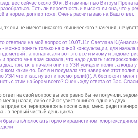
назад. вес сейчас около 60 кг. Витамины пью Витрум Пренат
 разобраться. Есть ли вероятность и высока ли она, что у р
всё в норме. доплер тоже. Очень расчитываю на Ваш ответ.
 тк они не имеют никакого клинического значения, нечувст
о ответили на мой вопрос от 10.07.11г. Светлана К.(Анали
ть - можно понять только на очной консультации, для начала 
ндометрий , а понаписали вот это всё и миому и эндометриоз
и просто мне врач сказала, что надо делать гистероскопию,
 два, три, т.к. в начали они по УЗИ увидели полип, а когд
рочком каким-то. Вот я и подумала что наверное этот полип
 УЗИ что и как, ну вот и посмотрели((((. А беспокоит меня
неть с этим набором всего? Очень жду ответа от Вас. Спаси
о ответ на свой вопрос вы все равно бы не получили. эндом
о месяц назад, либо сейчас узист ошибся. одно из двух.
я, а придется перепроверять после след. менс. ради планир
а - в первый чистый день цикла.
ли брызгать/полоскать горло мирамистином, хлоргексидино
недели