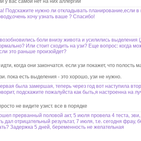
 у вас самой нет на них аллергии
! Подскажите нужно ли откладывать планирование,если в
воду,очень хочу узнать ваше ? Спасибо!
возобновились боли внизу живота и усилились выделения (д
ормально? Или стоит сходить на узи? Еще вопрос: когда мо
если это раньше произойдет?
дти, когда они закончатся. если узи покажет, что полость 
и. пока есть выделения - это хорошо, узи не нужно.
ервая была замершая, теперь через год вот наступила втора
говорит, подскажите пожалуйста как быть,я настроенна на лу
просто не видите узист. все в порядке
ошел прерванный половой акт, 5 июля провела 4 теста, эви,
ь дал отрицательный результат, 7 июля, т.е. сегодня фрау, 
ать? Задержка 5 дней, беременность не желательная