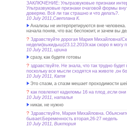
ЗАКЛЮЧЕНИЕ: Ультразвуковые признаки интер
Ультразвуковые признаки очаговой формы внут
доверяю. Всё ли так страшно и что делать?.
10 July 2011,Светлана К.
Анализы не интерпретируются вне человека. мо
начала поняв, что вас беспокоит, и зачем вы де
?
Здравствуйте дорогая Мария Михайловна!Ска
недели(выкидыш)23.12.2010г.как скоро я могу
10 July 2011, ирина
сразу, как будете готовы
?
здравствуйте. Не знала, что так трудно буде
поскольку все мысли сходятся на животе ,он б
10 July 2011, Катя
Это спазм, а спазм мешает проходимости шейк
?
как повлеяют кадиломы 16 на плод ,если они
10 July 2011, наталья
никак. не нужно
?
Здравствуйте, Мария Михайловна. Объясните, 
бывает.Беременность вторая,26-27 недель
10 July 2011, Виктория