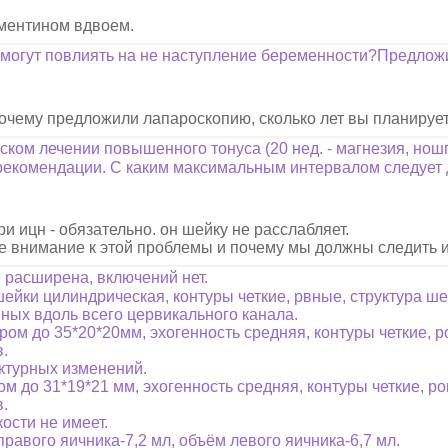
гментином вдвоем.
 могут повлиять на не наступление беременности?Предложи
 почему предложили лапароскопию, сколько лет вы планируе
ом лечении повышенного тонуса (20 нед. - магнезия, ношп
рекомендации. С каким максимальным интервалом следует 
и ицн - обязательно. он шейку не расслабляет.
ое внимание к этой проблемы и почему мы должны следить 
расширена, включений нет.
ки цилиндрическая, контуры четкие, рвные, структура шей
ных вдоль всего цервикального канала.
до 35*20*20мм, эхогенность средняя, контуры четкие, ро
в.
турных изменений.
о 31*19*21 мм, эхогенность средняя, контуры четкие, ров
в.
ти не имеет.
вого яичника-7,2 мл, объём левого яичника-6,7 мл.