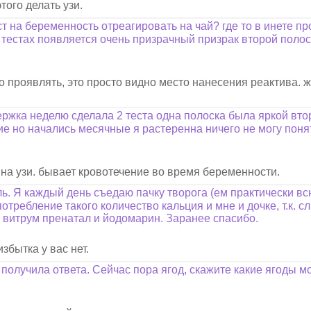
того делать узи.
ст на беременность отреагировать на чай? где то в инете 
а тестах появляется очень призрачный призрак второй полоск
о проявлять, это просто видно место нанесения реактива. 
ержка неделю сделала 2 теста одна полоска была яркой вт
ие но начались месячные я растеренна ничего не могу поня
 на узи. бывает кровотечение во время беременности.
ь. Я каждый день съедаю пачку творога (ем практически вс
потребление такого количество кальция и мне и дочке, т.к.
ю витрум пренатал и йодомарин. Заранее спасибо.
избытка у вас нет.
 получила ответа. Сейчас пора ягод, скажите какие ягоды м