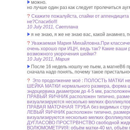
можно.
но лучше один раз как следует пролечиться ау
?
Скажите пожалуйста, спайки от аппендицита
не?Спасибо!!!
10 July 2011, Светлана
я не знаю, я же не знаю вас, какой анамнез,
?
Уважаемая Мария Михайловна.При классическ
очень хорошо при ИЦН, ведь так? Какие ваши 
возможного укорочения шейки?
10 July 2011, Мария
После 16 недель ношпу не пьем, а магнеВ6 пр
сначала надо понять, почему такое пристальн
?
Это продолжение моё : ПОЛОСТЬ МАТКИ не 
ШЕЙКА МАТКИ нормального размера, форма шей
эндоцервика диаметром до 4-5 мм, расположен
ПРАВЫЙ ЯИЧНИК расположен типично, размером 
визуализируются несколько мелких фолликуло
ПРАВАЯ МАТОЧНАЯ ТРУБА без видимых струк
ЛЕВЫЙ ЯИЧНИК расположен типично, размером д
визуализируются несколько мелких фолликуло
ДУГЛАСОВО ПРОСТРВНСТВО свободной жидкос
ВОЛЮМОМЕТРИЯ: объём матки-40 мл, объём пра