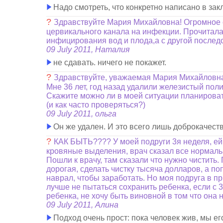
Надо смотреть, что конкретно написано в зак
?
Здравствуйте Мария Михайловна! Огромное с
цервикального канала на инфекции. Прочитала 
инфицирования вод и плода,а с другой последс
09 July 2011, Наталия
не сдавать. ничего не покажет.
?
Здравствуйте, уважаемая Мария Михайловн
Мне 36 лет, год назад удалили железистый поли
Скажите можно ли в моей ситуации планировать
(и как часто проверяться?)
09 July 2011, ольга
Он же удален. И это всего лишь доброкачест
?
КАК БЫТЬ???? У моей подруги 3я неделя, ей 
кровяные выделения, врач сказал все нормальн
Пошли к врачу, там сказали что нужно чистить.
дорогая, сделать чистку тысяча долларов, а по
наврал, чтобы заработать. Но моя подруга в пр
лучше не пытаться сохранить ребенка, если с 3
ребенка, не хочу быть виновной в том что она 
09 July 2011, Алина
Подход очень прост: пока человек жив, мы е