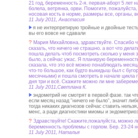
21 год, беременность 2-я. первая-аборт 5 лет 
болела, ветрянка, орви. Помогите, пожалуйста,
носовая кость в норме, размеры все, органы, 
11 July 2011, Анастасия
я не интерпретирую тройные и двойные тесты,
вы его вовсе не сдавали
?
Мария Михайловна, здравствуйте. Спасибо чт
сказать, что ничего не страшно. а вот что дела
пошла делать чтоб посмотреть сколько у меня э
было, а сейчас ужас. Я планирую беременность 
сказала, что это всё можно понаблюдать месяца
что-то большое, как будто выкидыш был с буго
месячными) и пошла смотреть в начале цикла по
дня три и всё. Скажите можно ли мне забереме
11 July 2011,Светлана К.
эндометрий не смотрят в первой фазе. так чт
если месяц назад "ничего не было", значит либ
тогда никаких диагнозов сейчас ставить нельз
менс, а ради диагностики миомы и эндометриоз
?
Здравствуйте! Скажите,пожалуйста, можно 
беременность проблемы с горлом. Бер. 23-24 
11 July 2011, Наталья