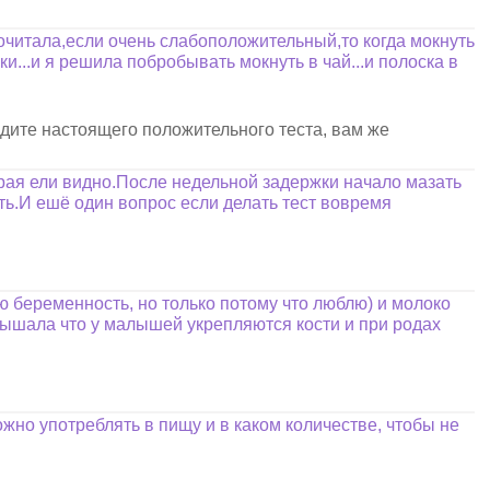
прочитала,если очень слабоположительный,то когда мокнуть
и...и я решила побробывать мокнуть в чай...и полоска в
ждите настоящего положительного теста, вам же
орая ели видно.После недельной задержки начало мазать
ть.И ешё один вопрос если делать тест вовремя
ю беременность, но только потому что люблю) и молоко
 слышала что у малышей укрепляются кости и при родах
ожно употреблять в пищу и в каком количестве, чтобы не