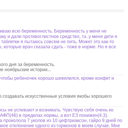
живаю всю беременность. Беременность у меня не
у и дали противоглистное средство, т.к. у меня дети я
таблетки я пытаюсь совсем не пить. Может это как-то
, которые врач сказала сдать - тоже в норме. Но я все
вого дня за беременность.
е ноябрьские истории...
, чтобы ребеночек хорошо шевелился, кроме конфет и
адо создавать искусственные условия якобы хорошего
ы не успевают и возникать. Чувствую себя очень ко
 АФП(46) в пределах нормы, а вот Е3 понижен(4.3).
 проколола 7 уколов из 10 цефтриаксон, гайро 9 дней по
такое отклонение одного из гормонов в моем случае. Мне