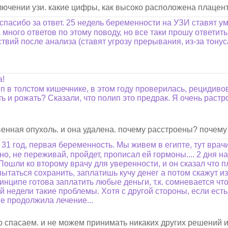
лючении узи. какие цифры, как высоко расположена плацент
пасибо за ответ. 25 недель беременности на УЗИ ставят у
много ответов по этому поводу, но все таки прошу ответит
твий после анализа (ставят угрозу прерывания, из-за тону
а!
п в толстом кишечнике, в этом году проверилась, рецидивов
 и рожать? Сказали, что полип это предрак. Я очень растр
венная опухоль. и она удалена. почему расстроены? почему
31 год, первая беременность. Мы живем в египте, тут врачи
о, не переживай, пройдет, прописал ей гормоны.... 2 дня 
 Пошли ко второму врачу для уверенности, и он сказал что 
пытаться сохранить, заплатишь кучу денег а потом скажут изв
инципе готова заплатить любые деньги, т.к. сомневается чт
й недели такие проблемы. Хотя с другой стороны, если есть 
не продолжила лечение...
го спасаем. и не можем принимать никаких других решений 