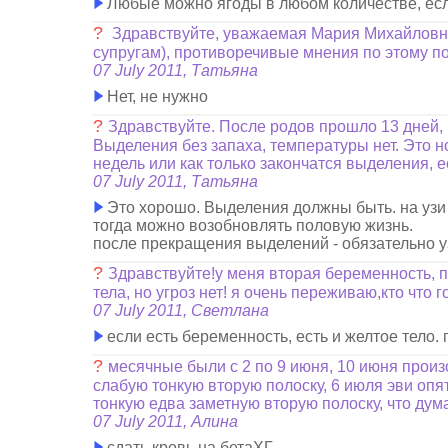
Любые можно ягоды в любом количестве, если
?
Здравствуйте, уважаемая Мария Михайловна
супругам), противоречивые мнения по этому по
07 July 2011, Татьяна
Нет, не нужно
?
Здравствуйте. После родов прошло 13 дней, 
Выделения без запаха, температуры нет. Это н
недель или как только закончатся выделения, 
07 July 2011, Татьяна
Это хорошо. Выделения должны быть. на узи и
тогда можно возобновлять половую жизнь.
после прекращения выделений - обязательно уз
?
Здравствуйте!у меня вторая беременность, п
тела, но угроз нет! я очень переживаю,кто что 
07 July 2011, Светлана
если есть беременность, есть и желтое тело. 
?
месячные были с 2 по 9 июня, 10 июня произ
слабую тонкую вторую полоску, 6 июля эви опят
тонкую едва заметную вторую полоску, что дум
07 July 2011, Алина
сдать кровь на бетаХГ