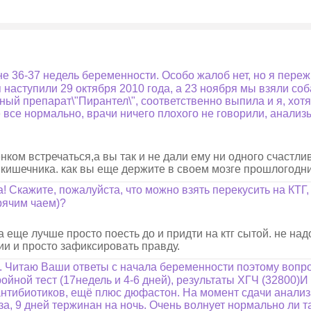
е 36-37 недель беременности. Особо жалоб нет, но я пере
ступили 29 октября 2010 года, а 23 ноября мы взяли собак
й препарат\"Пирантел\", соответственно выпила и я, хотя 
 все нормально, врачи ничего плохого не говорили, анализы
нком встречаться,а вы так и не дали ему ни одного счастли
кишечника. как вы еще держите в своем мозге прошлогодни
 Скажите, пожалуйста, что можно взять перекусить на КТГ
орячим чаем)?
а еще лучше просто поесть до и придти на ктг сытой. не н
ии и просто зафиксировать правду.
 Читаю Ваши ответы с начала беременности поэтому вопрос
ойной тест (17недель и 4-6 дней), результаты ХГЧ (32800)И
нтибиотиков, ещё плюс дюфастон. На момент сдачи анализа
лиза, 9 дней тержинан на ночь. Очень волнует нормально ли 