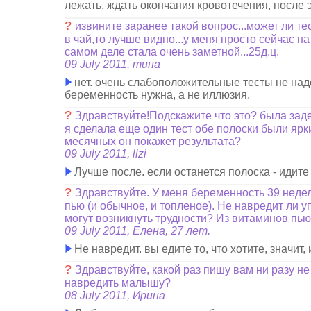
лежать, ждать окончания кровотечения, после э
?
извините заранее такой вопрос...может ли те
в чай,то лучше видно...у меня просто сейчас н
самом деле стала очень заметной...25д.ц.
09 July 2011, тина
нет. очень слабоположительные тесты не над
беременность нужна, а не иллюзия.
?
Здравствуйте!Подскажите что это? была зад
я сделала еще один тест обе полоски были ярк
месячных он покажет результата?
09 July 2011, lizi
Лучше после. если останется полоска - идите
?
Здравствуйте. У меня беременность 39 недел
пью (и обычное, и топленое). Не навредит ли у
могут возникнуть трудности? Из витаминов пь
09 July 2011, Елена, 27 лет.
Не навредит. вы едите то, что хотите, значит, 
?
Здравствуйте, какой раз пишу вам ни разу не
навредить малышу?
08 July 2011, Ирина