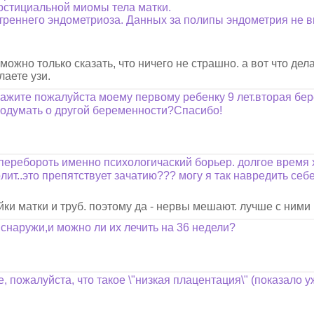
стициальной миомы тела матки.
реннего эндометриоза. Данных за полипы эндометрия не в
жно только сказать, что ничего не страшно. а вот что дела
лаете узи.
жите пожалуйста моему первому ребенку 9 лет.вторая бер
 подумать о другой беременности?Спасибо!
т перебороть именно психологичаский борьер. долгое время 
олит..это препятствует зачатию??? могу я так навредить с
и матки и труб. поэтому да - нервы мешают. лучше с ними
 снаружи,и можно ли их лечить на 36 недели?
пожалуйста, что такое \"низкая плацентация\" (показало уж