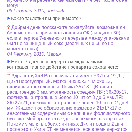
мужем хотим ребенка, как нам быть? я без таблеток не
могу!
08 February 2010, надежда
Какие таблетки вы принимаете?
?
Добрый день подскажите пожалуйста, возможна ли
беременность при использовании ОК (линдинет 30)
если в период 7-дневного перерыва между упаковками
был не защищенный секс (месячных не было на
момент секса)
04 February 2010, Мария
Нет, в 7-дневный перерыв между пачками
контрацептивное действие препарата сохраняется
?
Здравствуйте! Вот результаты моего УЗИ на 19 ДЦ.
Цикл нерегулярный. Матка: 48х35х37. М-эхо 12,
овоидный трехслойный.Шейка 35х18, ЦВ канал
расширен до 3 мм, эхогенность средняя.ПЯ: 36х20х17,
фоликулы антральные более 10 шт от 3 до 6 мм. ЛЯ:
36х27х21, фоликулы антральные более 10 шт от 2 до 8
мм. Жидкостное образование размером 21х17х17 с
анэхогенным содержимым с наличием фолликулярного
бугорка. Мой врач в отъезде, а я не могу разобраться.
Почему у меня в обоих яичниках ДФ, и прошло 2 дня
после этого Узи а БТ не меняется, все время держится