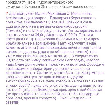
профилактический укол антирезусного
иммуноглобулина в 28 недель и сразу после родов
?
Здравствуйте, Мария Михайловна! Меня очень
беспокоит один вопрос... Планируем беременность
почти год. Обследуемся у врачей. Осенью я сама
сдавала анализы в независимой лаборатории
(Гемотес) и получила результат, что Антиспермальные
антитела у меня 34,0ед/мл(норма 0-60,0). Потом я
посещала центр планирования семьи и мне там врач
брала анализ на волчаночный антикоагулянт и ещё
какие-то анализы (там невозможно ничего понять, они
ничего не дают на руки и не объясняют толком), но в
итоге она сказала, что у меня антител к сперме мужа
90, то есть это иммунологическое бесплодие, которое
надо будет долго лечить (пока не сказала как). Вообще я
независимой лаборатории доверяю, у нас о ней
хорошие отзывы. Скажите, может быть так, что у меня в
этом женском центре нашли какие то другие
антиспермальные антитела, которые не показал анализ
в гемотесе? И пожалуйста хоть в крадце напишите, что
это вообще за проблема и как примерно с ней борются
(не прошу каких-то назначений, а хотя бы примерные
прогнозы, время и средства)... Очень надеюсь на
ответ!!!