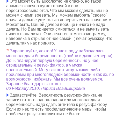
Это может быть абсолютно не опасно, но такой
анамнез конечно пугает врачей и они
перестраховываются. Что мы можем сделать, мы не
можем с ними воевать. Мы можем выбрать "своего"
врача и дальше уже только доверять его назначениям.
Может быть, Вашей дочери вообще ничего не надо
делать. Но Вам придется смириться и не вычитывать
ничего в анализах. Они лечат ее гемостазиограмму,
наверняка в отрыве от нее самой :( лечат бумажку. Что
делать,так у нас принято.
?
Здравствуйте, доктор! У нас в роду наблюдалась
многоплодная беременность (тройни и даже четверни).
Дочь планирует первую беременность, но у неё
отрицательный резус- фактор, а у мужа
положительный. Могут ли возникнуть какие либо
проблемы при многоплодной беременности и как их, по
возможности, избежать. Мы все очень волнуемся.
Заранее благодарю за ответ.
06 February 2010, Лариса Владимировна
Здравствуйте. Вероятность резус-конфликта не
зависит от того, одноплодная или многоплодная
беременность. надо сдать антитела к резус-фактору.
Если их нет, то есть профилактические меры, чтобы
проблем с резус-конфликтом не было: