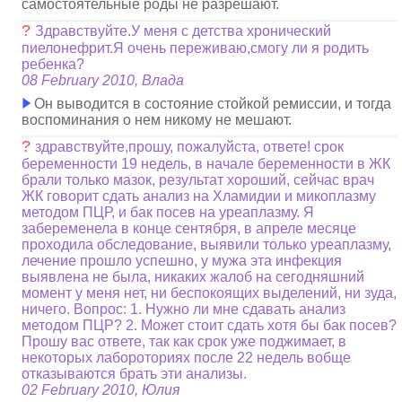
самостоятельные роды не разрешают.
?
Здравствуйте.У меня с детства хронический
пиелонефрит.Я очень переживаю,смогу ли я родить
ребенка?
08 February 2010, Влада
Он выводится в состояние стойкой ремиссии, и тогда
воспоминания о нем никому не мешают.
?
здравствуйте,прошу, пожалуйста, ответе! срок
беременности 19 недель, в начале беременности в ЖК
брали только мазок, результат хороший, сейчас врач
ЖК говорит сдать анализ на Хламидии и микоплазму
методом ПЦР, и бак посев на уреаплазму. Я
забеременела в конце сентября, в апреле месяце
проходила обследование, выявили только уреаплазму,
лечение прошло успешно, у мужа эта инфекция
выявлена не была, никаких жалоб на сегодняшний
момент у меня нет, ни беспокоящих выделений, ни зуда,
ничего. Вопрос: 1. Нужно ли мне сдавать анализ
методом ПЦР? 2. Может стоит сдать хотя бы бак посев?
Прошу вас ответе, так как срок уже поджимает, в
некоторых лабороториях после 22 недель вобще
отказываются брать эти анализы.
02 February 2010, Юлия