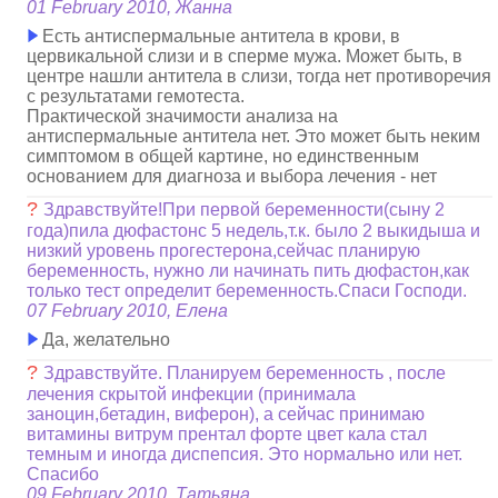
01 February 2010, Жанна
Есть антиспермальные антитела в крови, в
цервикальной слизи и в сперме мужа. Может быть, в
центре нашли антитела в слизи, тогда нет противоречия
с результатами гемотеста.
Практической значимости анализа на
антиспермальные антитела нет. Это может быть неким
симптомом в общей картине, но единственным
основанием для диагноза и выбора лечения - нет
?
Здравствуйте!При первой беременности(сыну 2
года)пила дюфастонс 5 недель,т.к. было 2 выкидыша и
низкий уровень прогестерона,сейчас планирую
беременность, нужно ли начинать пить дюфастон,как
только тест определит беременность.Спаси Господи.
07 February 2010, Елена
Да, желательно
?
Здравствуйте. Планируем беременность , после
лечения скрытой инфекции (принимала
заноцин,бетадин, виферон), а сейчас принимаю
витамины витрум прентал форте цвет кала стал
темным и иногда диспепсия. Это нормально или нет.
Спасибо
09 February 2010, Татьяна