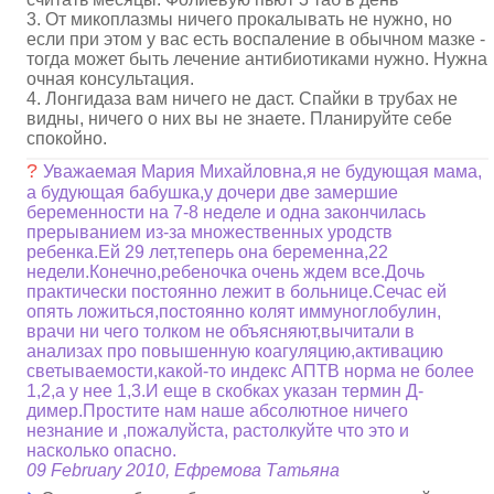
3. От микоплазмы ничего прокалывать не нужно, но
если при этом у вас есть воспаление в обычном мазке -
тогда может быть лечение антибиотиками нужно. Нужна
очная консультация.
4. Лонгидаза вам ничего не даст. Спайки в трубах не
видны, ничего о них вы не знаете. Планируйте себе
спокойно.
?
Уважаемая Мария Михайловна,я не будующая мама,
а будующая бабушка,у дочери две замершие
беременности на 7-8 неделе и одна закончилась
прерыванием из-за множественных уродств
ребенка.Ей 29 лет,теперь она беременна,22
недели.Конечно,ребеночка очень ждем все.Дочь
практически постоянно лежит в больнице.Сечас ей
опять ложиться,постоянно колят иммуноглобулин,
врачи ни чего толком не объясняют,вычитали в
анализах про повышенную коагуляцию,активацию
светываемости,какой-то индекс АПТВ норма не более
1,2,а у нее 1,3.И еще в скобках указан термин Д-
димер.Простите нам наше абсолютное ничего
незнание и ,пожалуйста, растолкуйте что это и
насколько опасно.
09 February 2010, Ефремова Татьяна