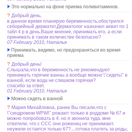
Это нормально на фоне приема поливитаминов.
?
Добрый день,
в данное время планирую беременность,обострился
себорейный дерматит.Дерматолог назначил аевит по 1
табл 4 р в день.Ваше мнение, принимать его, а если
принимать в таком количестве безопасно?
07 February 2010, Наталья
Принимать, видимо, но предохраняться во время
приема
?
Добрый день!
Слышала,что в беременность не рекомендуют
принимать горячие ванны.а вообще можно \"сидеть\" в
ванной, если вода не слишком горячая?
спасибо за ответ.
01 February 2010, Наталья
Можно сидеть в ванной
?
Мария Михайловна, ранее Вы писали,что с
\"синдромом WPW\" рожают только в роддоме № 67 и
можно попробовать в 4. но я звонила туда, мне
ответили, что с ССС они рожениц не принимают.
неужели остается только 67?....готова платить за роды,