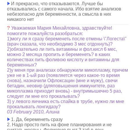
И прекрасно, что отказываются. Лучше бы
отказывались с самого начала. Ибо взятие анализов
небезопасно для беременности, а смысла в них
никакого нет
?
Уважаемая Мария Михайловна, здравствуйте!
помогите пожалуйста разобраться:
1)могу ли я сразу беременеть после отмены \"Логеста\"
(врач сказала, что необходимо 3 мес отдохнуть)?
2)обязательно ли пить витамины и фол.кисл 6 мес,
можно 2 месяца пропить и беременеть? в каких
количествах пить фоливою кислоту и витамины для
беременных?
2)у меня при анализах обнаружили микоплазму, причем
уже не в 1-ый раз (появляется через какое-то время
снова), назначили Офлоксацин (мне и мужу), свечи
бетадин, неовир (дляповышения иммунитете, раз
микоплазма приходит вновь) - внутримышечно 5 раз,
следует ли мне его прокалывать?
3) у левого яичника есть спайка в трубе, нужно ли мне
прокалывать лонгидазу?
03 February 2010, Алина
1. Да, беременеть сразу
2. Надо просто пить на фоне планирования и не
считать месяцы. Фолиевую пьют 3 таб в день