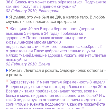
36,8. Боюсь что может киста образоваться. Подскажите,
как мне поступить в данном ситуации?
02 February 2010, Екатерина
Я думаю, это уже был не ДФ, а желтое тело. В любом
случае, ничего плохого, все прекрасно
?
Женщине 40 лет.Вторая беременность(первая
выкидыш 5 недель в 34 года) Проблема со
здоровьем.Позвоночник всякие там грыжи и
кисты.Женские миома матки 8
недель.мастопатия.Немного повышен сахар.Кровь 2
отрицательная Плюс доброкачественные опухли
мягких тканей.Внешне здорова.Рожать или нет.Ответье
пожалуйста
02 February 2010, Елена
Рожать. Лечиться и рожать. Эндокринолог, остеопат -
и рожать
?
Здравствуйте. У меня третья беременность 8 неделя.
В первых двух ставили гестоз, прибавка в весе до 30 кг.
Всегда ли такая прибавка означает гестоз, если ни
белка в моче, ни давления повышенного не было? И с
какай недели нужно ограничивать прием жидкости и
соли чтобы избежать подобного? Скажите пожалуйста
можно ли пить мочегонные травы и какие?