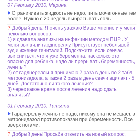
07 February 2010, Марина
Ограничивать жидкость не надо, пить мочегонные тем
более. Нужно с 20 недель выбрасывать соль
?
Добрый день. Я очень уважаю Ваше мнение и у меня
неколько вопросов:
1) я сдавала анализы на инфекции методом ПЦР . У
меня выявили гарднереллу.Присутствует небольшой
зуд и жжение гениталий. Подскажите, если сейчас
выясниться, что я уже беременна, насколько это
опасно для ребенка, надо ли прерывать беременность,
лечить ?
2) от гарднереллы я принимаю 2 раза в день по 2 табл.
метронизадола, а также 2 раза в день свечи ацилакт - 5
дней. Достаточно ли такого лечения?
3) через какое время после лечения надо сдать
анализы?
01 February 2010, Татьяна
Гарднереллу лечить не надо, никому она не мешает, а
метронидазол противопоказан при беременности. Все
вверх ногами.
?
Добрый день!Просьба ответить на новый вопрос,