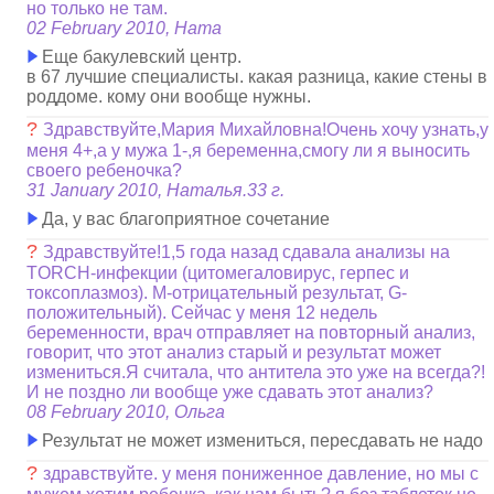
но только не там.
02 February 2010, Ната
Еще бакулевский центр.
в 67 лучшие специалисты. какая разница, какие стены в
роддоме. кому они вообще нужны.
?
Здравствуйте,Мария Михайловна!Очень хочу узнать,у
меня 4+,а у мужа 1-,я беременна,смогу ли я выносить
своего ребеночка?
31 January 2010, Наталья.33 г.
Да, у вас благоприятное сочетание
?
Здравствуйте!1,5 года назад сдавала анализы на
TORCH-инфекции (цитомегаловирус, герпес и
токсоплазмоз). М-отрицательный результат, G-
положительный). Сейчас у меня 12 недель
беременности, врач отправляет на повторный анализ,
говорит, что этот анализ старый и результат может
измениться.Я считала, что антитела это уже на всегда?!
И не поздно ли вообще уже сдавать этот анализ?
08 February 2010, Ольга
Результат не может измениться, пересдавать не надо
?
здравствуйте. у меня пониженное давление, но мы с