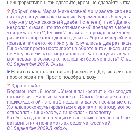
неинформативен. Узи сделайте, кровь не сдавайте. Отк
?
Добрый день, Мария Михайловна! Хочу задать свой во
нахожусь в тупиковой ситуации. Беременность 6 недель.
тому же у мужа сахарный диабет I степени), пью \"Депак
невролог, сказал, что это оптимальный препарат в моем 
утверждает, что \"Депакин\" вызывает врожденные уродс
развития - порекомендовал сделать аборт или перейти н
(раньше пила его, но приступы случались в два раз чаще
Гинеколог просто настаивает на аборте в том числе и по
не могу вылечить насморк и кашель. Как поступить в дан
моя первая и,возможно, последняя беременность? Спас
01 September 2009, Ольга
Если сохранять - то только финлепсин. Другие дейст
пороки развития. Просто подобрать дозу.
?
Здравствуйте!
Беременность 8 недель. У меня панкреатит, и как следст
никакие витаминные комплексы. Самое большое на что 
поджелудочной - это на 2 недели, а далее несильные о
Хотела проконсультироваться с врачами по этому вопрос
отправлет к гинекологу, а гинеколог к терапевту.
Как быть в данной ситуации и насколько вредно вообще
витамины или принимать их редкими курсами?
01 September 2009,Л юбовь