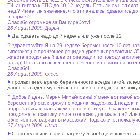
Т4, антитела к ТПО до 10-12 недель. Есть ли смысл сдать
нед.? Имеет ли значение, что эти анализы сдавались до 
в норме)?
Спасибо огромное за Вашу работу!
28 August 2009, Дарья
Да, сдавать надо до 7 недель или уже после 12
?
здравствуйте!Я на 29 неделе беременности.10 лет на
гипофиза,но произошел рецидив.уровень пролактина 35
животе продольный шев от операции по поводу апопле
назад).Показано ли кесарево сечение и возможны ли е
Спасибо!
28 August 2009, олеся
пролактин во время беременности всегда такой, зачем
данных за аденому сейчас нет. все в порядке. я не вижу
?
Добрый день, Мария Михайловна! У меня вот какой во
беременна(пока к врачу не ходила, задержка 1 неделя и
подрабатываю массажем после института. Скажите пож
продолжать практику, или это опасно для малыша? Или
облегченные варианты массажа? Подскажите, пожалуйс
27 August 2009, Нина
Стоит уменьшить физ. нагрузку и вообще исключить на