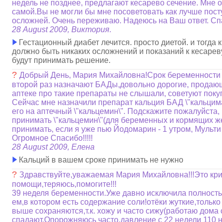
недель не позднее, предлагают кесарево сечение. Мне о
самой.Вы не могли бы мне посоветовать как лучше пост
осложней. Очень переживаю. Надеюсь на Ваш ответ. Сп
28 August 2009, Виктория.
Гестационный диабет лечится. просто диетой. и тогда к
должно быть никаких осложнений и показаний к кесареву
будут принимать решение.
?
Добрый День, Мария Михайловна!Срок беременности 1
второй раз назначают БАДы,довольно дорогие, продающ
аптеке про такие препараты не слышали, советуют пок
Сейчас мне назначили препарат кальция БАД \"кальцима
его на аптечный \"кальцемин\". Подскажите пожалуйста,
принимать \"кальцемин\"(для беременных и кормящих ж
принимать, если я уже пью Йодомарин - 1 утром, Мульти 
Огромное Спасибо!!!!!
28 August 2009, Елена
Кальций в вашем сроке принимать не нужно
?
Здравствуйте,уважаемая Мария Михайловна!!!Это кри
помощи,теряюсь,помогите!!!
39 неделя беременности.Уже давно исключила полность
ем,в котором есть содержание соли!отёки жуткие,только 
выше сохраняются,т.к. хожу и часто сижу(работаю дома 
спадают.Опорожняюсь часто,давление с 22 недели 110 