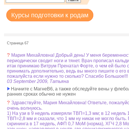
Курсы подготовки к родам
Страница 67
?
Мария Михайловна! Добрый день! У меня беременност
периодически сводит ноги и тянет. Врач прописал кальд
итак принимаю Витрум Пренатал Форте, о чем ей было с
принимать дополнительно, ведь вы много пишите о его 
пожалуйста если нужно то сколько? Спасибо Большое!!!
03 September 2009, Татьяна
Начните с МагнеВ6, а также обследуйте вены у флебол
ранних сроках обычно не нужен
?
Здравствуйте, Мария Михайловна! Ответьте, пожалуйста
очень волнуюсь.
1) На узи в 9 недель измеряли ТВП=1,3 мм; в 12 недель 1
ТВП=2,8 мм и сказали, что 1 мм ну никак не могло быть
скрининга в 17 недель, АФП 0,7 МоМ (норма), ХГЧ 2,8 Мо
завышен, направляют в центр, где специализируются на