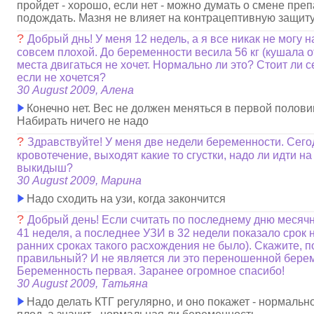
пройдет - хорошо, если нет - можно думать о смене пре
подождать. Мазня не влияет на контрацептивную защиту
?
Добрый днь! У меня 12 недель, а я все никак не могу н
совсем плохой. До беременности весила 56 кг (кушала от
места двигаться не хочет. Нормально ли это? Стоит ли с
если не хочется?
30 August 2009, Алена
Конечно нет. Вес не должен меняться в первой полов
Набирать ничего не надо
?
Здравствуйте! У меня две недели беременности. Сег
кровотечение, выходят какие то сгустки, надо ли идти на
выкидыш?
30 August 2009, Марина
Надо сходить на узи, когда закончится
?
Добрый день! Если считать по последнему дню месячн
41 неделя, а последнее УЗИ в 32 недели показало срок
ранних сроках такого расхождения не было). Скажите, п
правильный? И не является ли это переношенной бере
Беременность первая. Заранее огромное спасибо!
30 August 2009, Татьяна
Надо делать КТГ регулярно, и оно покажет - нормально