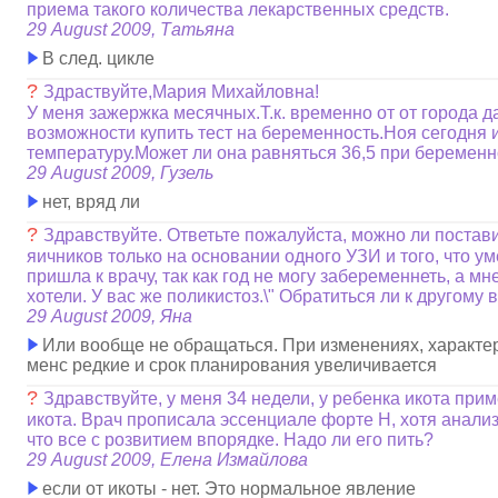
приема такого количества лекарственных средств.
29 August 2009, Татьяна
В след. цикле
?
Здраствуйте,Мария Михайловна!
У меня зажержка месячных.Т.к. временно от от города д
возможности купить тест на беременность.Ноя сегодня
температуру.Может ли она равняться 36,5 при беремен
29 August 2009, Гузель
нет, вряд ли
?
Здравствуйте. Ответьте пожалуйста, можно ли постави
яичников только на основании одного УЗИ и того, что ум
пришла к врачу, так как год не могу забеременнеть, а мн
хотели. У вас же поликистоз.\" Обратиться ли к другому 
29 August 2009, Яна
Или вообще не обращаться. При изменениях, характер
менс редкие и срок планирования увеличивается
?
Здравствуйте, у меня 34 недели, у ребенка икота прим
икота. Врач прописала эссенциале форте Н, хотя анали
что все с розвитием впорядке. Надо ли его пить?
29 August 2009, Елена Измайлова
если от икоты - нет. Это нормальное явление