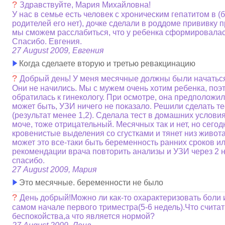
?
Здравствуйте, Мария Михайловна!
У нас в семье есть человек с хроническим гепатитом в (
родителей его нет), дочке сделали в роддоме прививку п
мы сможем расслабиться, что у ребенка сформировала
Спасибо. Евгения.
27 August 2009, Евгения
Когда сделаете вторую и третью ревакцинацию
?
Добрый день! У меня месячные должны были начаться 
Они не начились. Мы с мужем очень хотим ребенка, поэт
обратилась к гинекологу. При осмотре, она предположил
может быть, УЗИ ничего не показало. Решили сделать те
(результат менее 1,2). Сделала тест в домашних услови
моче, тоже отрицательный. Месячных так и нет, но сего
кровенистые выделения со сгустками и тянет низ живота
может это все-таки быть беременность ранних сроков или
рекомендации врача повторить анализы и УЗИ через 2 
спасибо.
27 August 2009, Мария
Это месячные. беременности не было
?
День добрый!Можно ли как-то охарактеризовать боли
самом начале первого триместра(5-6 недель).Что счита
беспокойства,а что является нормой?