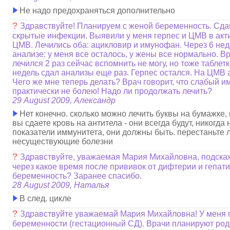
Не надо предохраняться дополнительно
?
Здравствуйте! Планируем с женой беременность. Сда
скрытые инфекции. Выявили у меня герпес и ЦМВ в акти
ЦМВ. Лечились оба: ацикловир и имунофан. Через 6 не
анализе: у меня все осталось, у жены все нормально. Вр
лечился 2 раз сейчас вспомнить не могу, но тоже таблетк
недель сдал анализы еще раз. Герпес остался. На ЦМВ 
Чего же мне теперь делать? Врач говорит, что слабый им
практически не болею! Надо ли продолжать лечить?
29 August 2009, Александр
Нет конечно. сколько можно лечить буквы на бумажке, к
вы сдаете кровь на антитела - они всегда будут, никогда 
показатели иммунитета, они должны быть. перестаньте 
несуществующие болезни
?
Здравствуйте, уважаемая Мария Михайловна, подскаж
через какое время после прививок от дифтерии и гепат
беременность? Заранее спасибо.
28 August 2009, Наталья
В след. цикле
?
Здравствуйте уважаемай Мария Михайловна! У меня 
беременности (гестационный СД). Врачи планируют ро