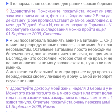
Это нормальное состояние для ранних сроков береме
?
Здравствуйте! Пожскажите, пожалуйста, может ли влия
зачатию прием аевита, фол. к-ты, йодомарина? Если да, 
действие? (Врач прописал,ставит диагноз бесплодие2. 
меня до 70 дней. Узи в N, соотв-ет возрасту. Гормоны - 
посоветуете какие обследования можно пройти еще?
01 September 2009, Светлана
Я бы посоветовала поменять аевит на витамин Е. Он
влияет на репродуктивные процессы, а витамин А с пл
несовместим. Остальные витамины просто необходимы
беременности, они конечно ничего не лечат, но принимат
БЕсплодие - это состояние, которое ставит не врач. Я не
ваших анализов, я не могу заочно сказать, нужно ли вам
именно.
А что касается базальной температуры -ее надо просто 
периодически своему лечащему врачу. Самой интерпрет
случае не надо
?
Здраствуйте доктор,у моей жены неделя 3 берем и у н
Может это из-за того,что она много ходит или стоит вол
года назад закончилось замиранием плода,а симптомы 
живот тянуло. Ответьте пожалуйста очень переживаем!
01 September 2009, Роман