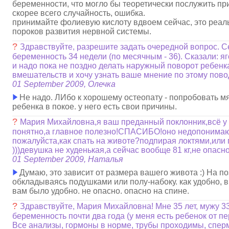
беременности, что могло бы теоретически послужить при
скорее всего случайность, ошибка.
принимайте фолиевую кислоту вдвоем сейчас, это реа
пороков развития нервной системы.
?
Здравствуйте, разрешите задать очередной вопрос. С
беременность 34 недели (по месячным - 36). Сказали: 
и надо пока не поздно делать наружный поворот ребенка
вмешательств и хочу узнать ваше мнение по этому пово
01 September 2009, Олечка
Не надо. ЛИбо к хорошему остеопату - попробовать мя
ребенка в покое. у него есть свои причины.
?
Мария Михайловна,я ваш преданный поклонник,всё у 
понятно,а главное полезно!СПАСИБО!оно недопонима
пожалуйста,как спать на животе?подпирая локтями,или 
)))девушка не худенькая,а сейчас вообще 81 кг,не опасн
01 September 2009, Наталья
Думаю, это зависит от размера вашего живота :) На по
обкладываясь подушками или полу-набоку. как удобно, в
вам было удобно. не опасно. опасно на спине.
?
Здравствуйте, Мария Михайловна! Мне 35 лет, мужу 3
беременность почти два года (у меня есть ребенок от пе
Все анализы, гормоны в норме, трубы проходимы, спер