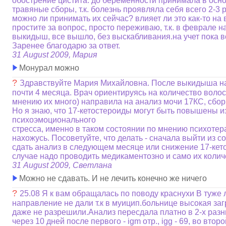
обострение цистита. до беременности принимала в осн
травяные сборы, т.к. болезнь проявляла себя всего 2-3 р
можно ли принимать их сейчас? влияет ли это как-то н
простите за вопрос, просто переживаю, т.к. в феврале н
выкидыш, все вышло, без выскабливания.на учет пока вс
Заренее благодарю за ответ.
31 August 2009, Мария
Монурал можно
?
Здравствуйте Мария Михайловна. После выкидыша н
почти 4 месяца. Врач ориентируясь на количество волос
мнению их много) направила на анализ мочи 17КС, сбор 
Но я знаю, что 17-кетостероиды могут быть повышены из
психоэмоционального
стресса, именно в таком состоянии по мнению психотер
нахожусь. Посоветуйте, что делать - сначала выйти из с
сдать анализ в следующем месяце или снижение 17-кет
случае надо проводить медикаментозно и само их колич
31 August 2009, Светлана
Можно не сдавать. И не лечить конечно же ничего
?
25.08 Я к вам обращалась по поводу краснухи В туже
направление не дали т.к в муицип.больнице высокая за
даже не разрешили.Анализ пересдала платно в 2-х раз
через 10 дней после первого - igm отр., igg - 69, во вто