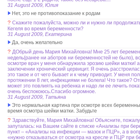
31 August 2009, Юлия
Нет, это не противопоказание к родам
?
Скажите пожалуйста, можно ли и нужно ли продолжат
Кегеля во время беременности?
31 August 2009, Екатерина
Да, очень желательно
?
ДОбрый день Мария Михайловна! Мне 25 лет беремен
недель(ранее ни аботров ни беременностей не было), вс
осмотре врач у меня обнаружила эрозию шейки матки! а
заключении хронический цервицит. Я очень расстроилас
это такое и от чего бывает и к чему приводит. У меня п
протяжении 8 лет, инфекциями не болела! Что такое? О
может это повлиять на ребенка и надо ли ее лечить пока
очень беспокоюсь.Спасибо огромное.
31 August 2009, Татьяна
Это нормальная картина при осмотре всех беременных
время осмотра шейки матки. Забудьте
?
Здравствуйте, Мария Михайловна! Объясните, пожалуй
запуталась: на Вашем сайте в списке «Анализы при бер
пункт – «Анализы на инфекции — мазок и ПЦР», а в воп
«нужно отказываться от осмотра на кресле и ПЦР при б