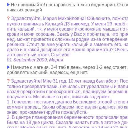
Не принимайте! постарайтесь только йодомарин. Он н
никаких реакций
?
Здравствуйте, Мария Михайловна! Объясните, пож-ста
нужно принимать Кальций Д3 никомед. У меня 23 нед.Б-
пить кальций, т.к. у меня сводит икроножные мышцы по
крови и мочи хорошие. Здесь у Вас я прочитала, что пр
нед. может привести к сложным родам из-за отвердения
ребенка. Стоит ли мне убрать кальций и заменить его, н
долго и в какой дозировке его можно принимать)? Очен
авторитетный ответ, Спасибо!
01 September 2009, Мария
Начните с магния. 3-4 таб в день. через 1-2 нед станет
добавлять кальций. надеюсь, еще нет.
?
Здравствуйте! Мне 31 год. 10 лет назад был аборт. П
только презервативами. Лечилась от уреаплазмы и пап
назад прекратили предохраняться, планируем беременно
получается. Месячные в срок, никаких задержек.
1. Генеколог поставил диагноз Бесплодие второй степен
комментариев... Каким образом поставлен диагноз, по к
знаю, прокомментируйте пожалуйста.
2. В центре планирования беременности прописали пр
Была на 18 дне цикла. Сказали начать пить в этот же де
сразу. Можно ли начать пить Дюфастон на 19 или 20 дне