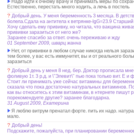
Надо идти к очному врачу и принимать меры по сохр
Естественно, перестать много ходить, а лечь в постель
?
Добрый день. У меня беременность 3 месяца. В детст
болела.Сдала на антитела к ветрянке-IgG=23.9 Старший 
Хочу сделать ему прививку, но читала, что вакцина живая
прививки заразиться от него же?
Заранее спасибо за ответ. очень переживаю и жду
01 September 2009, шварц жанна
Нет, от прививки в любом случае никогда нельзя зараз
тем более, у вас есть иммунитет, вы и от реального бол
заразиться
?
Добрый день у меня 8 нед. бер. Доктор прописала мне в
фоливую 1т. 3 р.д. и \"Элевит\" пью пока только вит. Е и
Стоит ли принимать уже сейчас витамины для беремен
сказала что пока достаточно натуральных витаминов. П
как вы относитесь к этим витаминам, в нтернете пишут 
порекомендуете другие? заранее благодарна.
31 August 2009, Екатерина
Я люблю витрум пренатал форте. пить их надо. натур
мало.
?
Добрый день!
Подскажите, пожалуйста, при планировании беременнос