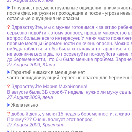
27 August 2009, Лена
Тянущие, предменструальные ощущения внизу живот
после физ. нагрузки и проходящие в покое - угроза нев
остальные ощущения не опасны
?
Здравствуйте, мы с мужем готовимся к зачатию ребен
серьезно подойти к этому вопросу, прошли множество вр
вопрос больше всего интересует. У меня часто появляетс
первые месяцы беременности он очень опасен. Можно л
нибудь таблетки, чтобы была хоть какая то гарантия, чт
не возникнет.если да, то посоветуйте пожалуйста какие.
до беременности, что бы было меньше проблем. Заран
27 August 2009, Юлия
Гарантий никаких в медицине нет.
часто рецидивирующий герпес не опасен для беременн
?
Здравствуйте Мария Михайловна!
В августе была ЗБ срок 6-7 недель, нужно ли мужу сда
27 August 2009, лена
Желательно
?
добрый день, у меня 15 недель беременности, а живот 
Почему??? Очень волнует этот вопрос.
27 August 2009, Кристина