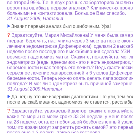
во второй 99%. Т.е. в двух разных лабораториях анализ
вероятна ошибка в первом анализе? Клинических прояв
больными не контактировала. Большое Вам спасибо.
31 August 2009, Наталья
Значит первый анализ был ошибочным. Ура!
?
Здравтсвуйте, Мария Михайловна! У меня была заме
(первая берем-ть, наступила через 3 месяца после окон
лечения эндометриоза Дифелерином), сделали 2 выскаб
неделю после последнего выскабливания сделала УЗИ -
возможен аденомиоз матки. Скажите, пожалуйста, мог л
эндометриоз (ведь, аденомиоз - это и есть эндометриоз,
беременности и как теперь его лечить? Ведь фактическ
серьезное лечение лапароскопией и 6 уколов Дифелери
беременности. Теперь нужно опять делать лапароскопи
полгода? И мог ли эндометриоз быть причиной замерш
31 August 2009,Наталья
Да нет, ну это же издержки диагностики. По узи, тем б
после выскабливания, аденомиоз не ставится. расслабь
?
Здравствуйте, уважаемый доктор! скажите пожалуйста
какие-то меры на моем сроке 33-34 недели. у меня пос
на 28 неделе, остался небольшой безболезненный узелок
том,что врачи могут запретить рожать самой? это первы
после еще 1-2 родить, также без кесарева....