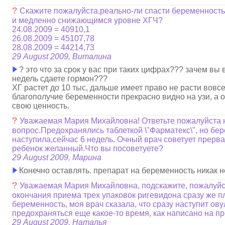
?
Скажите пожалуйста,реально-ли спасти беременност
и медленно снижающимся уровне ХГЧ?
24.08.2009 = 40910,1
26.08.2009 = 45107,78
28.08.2009 = 44214,73
29 August 2009, Виталина
? это что за срок у вас при таких цифрах??? зачем вы 
недель сдаете гормон???
ХГ растет до 10 тыс, дальше имеет право не расти вовс
благополучие беременности прекрасно видно на узи, а 
свою ценность.
?
Уважаемая Мария Михайловна! Ответьте пожалуйста 
вопрос.Предохранялись таблеткой \"Фарматекс\", но бе
наступила,сейчас 6 недель. Очный врач советует прерв
ребенок желанный.Что вы посоветуете?
29 August 2009, Марина
Конечно оставлять. препарат на беременность никак н
?
Уважаемая Мария Михайловна, подскажите, пожалуйс
окончания приема трех упаковок ригевидона сразу же 
беременность, моя врач сказала, что сразу наступит ов
предохраняться еще какое-то время, как написано на п
29 August 2009, Наталья