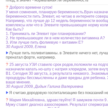
плод, а значит - нормальная ли беременность
?
Доброго времени суток!
У меня сомнения, планирую беременность.Врач назнач
беременности пить Элевит, но читаю в интернете совер
Например, что лучше до 12 недель беременности вообщ
комплексы или что в Элевите превышающее норму коли
Как быть?
1. Принимать ли Элевит при планировании?
2. Не превышающее ли в нем количество витамина А?
3. Или лучше пить фолиевую = витамин Е?
30 August 2009, Елена
Лучше пить поливитамины. в Элевите ничего нет, лучш
пренатал форте, например.
?
25 августа УЗИ ставило срок родов,положили на подго
назначили капать но-шпу с натрия хлоридом, затем вн
В1. Сегодня 30 августа, а результата никакого. Знакомые
процедуры бессмысленны и даже вредны для ребенка. 
ваше мнение.
30 August 2009, Дидык Галина Валериевна
Я считаю дородовую госпитализацию без показаний н
?
Мария Михайловна, здравствуйте! Я замужем почти 9 ле
Мужу ставят диагноз азооспермия. Результат спермогр