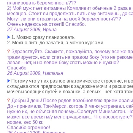
планировать беременность???
2) Мой муж пьет витамины Компливит обычные 2 раза в 
месяцев. Стоит ли продолжать пить ему витамины, до с
Могут ли они отразиться на моей беременности???
Очень надеюсь на ответ!!! Спасибо.
27 August 2009, Ирина
1. Можно сразу планировать
2. Можно пить до зачатия, а можно курсами
?
Здравствуйте. Скажите, пожалуйста, почему все же п
травмируется, если спать на правом боку (что не рекоме
левая - нет, и на левом боку спать можно и нужно?
Спасибо
26 August 2009, Наталья
Потому что у них разное анатомическое строение, и 
складываются предпосылки к задержке мочи и расшир
мочевыводящих путей и лоханки. а левых - нет. хотя тож
?
Добрый день! После родов возобновляю прием ораль
До - принимала Три-Мерси, который меня устраивал, сей
нужно их, не объясняя почему...Советует Минизистон. Н
мажет все время м/у менструациями... Что посоветуете
норме, вес 50 кг.
Спасибо огромное!
26 August 2009, Катерина