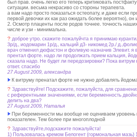
был прав. очень легко его теперь критиковать постфакту
ситуации. весьма некрасиво со стороны терапевта.
а вам надо просто показаться остеопату, и даже если пр
первой девочки их как раз ожидать более вероятно), он 
2. Осмотр плаценты после родов точнее. точность наших
числе и узи - минимальна.
?
доброе утро. скажите пожалуйчта я принимаю куранти
3р/д., иодомарин 1р/д., кальций д3- никомед 2р./ д.,фол
врач отменил дюфастон и фоливую назначив Элевит. я в
прентал форте. надо ли продолжать прием кальция, йод
сказала надо. Не будет ли передозировки? Пока витрум
ответ. спасибо
27 August 2009, александра
К витруму пренатал форте не нужно добавлять йодома
?
Здравствуйте! Подскажите, пожалуйста, для сравнени
с референтными значениями, если беременность двойня
делить на два?
27 August 2009, Наталья
При беременности мы вообще не оцениваем уровень п
показателен. Тем более при многоплодной
?
Здравствуйте,подскажите пожалуйста!
1) Пользовалась кремом Белогент (гормональная мазь) 