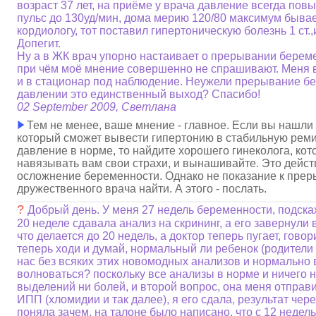
возраст 37 лет, на приёме у врача давление всегда пов
пульс до 130уд/мин, дома мерию 120/80 максимум бывае
кордиологу, тот поставил гипертоническую болезнь 1 ст.
Допегит.
Ну а в ЖК врач упорно настаивает о прерывании береме
при чём моё мнение совершенно не спрашивают. Меня 
и в стационар под наблюдение. Неужели прерывание б
давлении это единственный выход? Спасибо!
02 September 2009, Светлана
Тем не менее, ваше мнение - главное. Если вы нашли
который сможет вывести гипертонию в стабильную рем
давление в норме, то найдите хорошего гинеколога, ко
навязывать вам свои страхи, и вынашивайте. Это дейст
осложнение беременности. Однако не показание к прер
дружественного врача найти. А этого - послать.
?
Добрый день. У меня 27 недель беременности, подска
20 неделе сдавала анализ на скрининг, а его завернули 
что делается до 20 недель, а доктор теперь пугает, гово
теперь ходи и думай, нормальный ли ребенок (родители
нас без всяких этих новомодных анализов и нормально в
волноваться? поскольку все анализы в норме и ничего н
выделений ни болей, и второй вопрос, она меня отправ
ИПП (хломидии и так далее), я его сдала, результат чере
поняла зачем, на талоне было написано, что с 12 недель