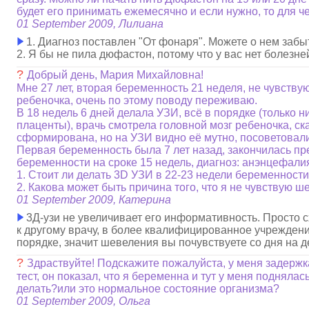
будет его принимать ежемесячно и если нужно, то для ч
01 September 2009, Лилиана
1. Диагноз поставлен "От фонаря". Можете о нем забы
2. Я бы не пила дюфастон, потому что у вас нет болезней
?
Добрый день, Мария Михайловна!
Мне 27 лет, вторая беременность 21 неделя, не чувств
ребеночка, очень по этому поводу переживаю.
В 18 недель 6 дней делала УЗИ, всё в порядке (только 
плаценты), врачь смотрела головной мозг ребеночка, ск
сформирована, но на УЗИ видно её мутно, посоветовал
Первая беременность была 7 лет назад, закончилась п
беременности на сроке 15 недель, диагноз: анэнцефали
1. Стоит ли делать 3D УЗИ в 22-23 недели беременност
2. Какова может быть причина того, что я не чувствую 
01 September 2009, Катерина
3Д-узи не увеличивает его информативность. Просто с
к другому врачу, в более квалифицированное учреждение
порядке, значит шевеления вы почувствуете со дня на д
?
Здраствуйте! Подскажите пожалуйста, у меня задержк
тест, он показал, что я беременна и тут у меня поднялас
делать?или это нормальное состояние организма?
01 September 2009, Ольга