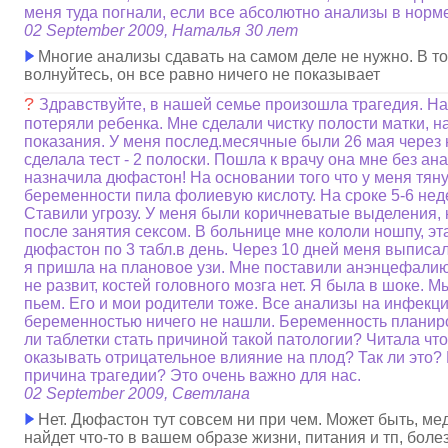
меня туда погнали, если все абсолютно анализы в норме.
02 September 2009, Наталья 30 лет
Многие анализы сдавать на самом деле не нужно. В то
волнуйтесь, он все равно ничего не показывает
?
Здравствуйте, в нашей семье произошла трагедия. На
потеряли ребенка. Мне сделали чистку полости матки, 
показания. У меня послед.месячные были 26 мая через
сделала тест - 2 полоски. Пошла к врачу она мне без а
назначила дюфастон! На основании того что у меня тяну
беременности пила фолиевую кислоту. На сроке 5-6 нед
Ставили угрозу. У меня были коричневатые выделения,
после занятия сексом. В больнице мне кололи ношпу, эт
дюфастон по 3 табл.в день. Через 10 дней меня выписал
я пришла на плановое узи. Мне поставили анэнцефалию
не развит, костей головного мозга нет. Я была в шоке. 
пьем. Его и мои родители тоже. Все анализы на инфекц
беременностью ничего не нашли. Беременность планир
ли таблетки стать причиной такой патологии? Читала ч
оказывать отрицательное влияние на плод? Так ли это?
причина трагедии? Это очень важно для нас.
02 September 2009, Светлана
Нет. Дюфастон тут совсем ни при чем. Может быть, ме
найдет что-то в вашем образе жизни, питания и тп, боле