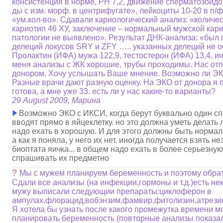
консистенция в норме, РН 7,2, движение сперматозоидо
ды с изм. морф. в центрифугате», лейкоциты 10-20 в п/
«ум.кол-во». Сдавали кариологический анализ: «количе
кариотип 46 ХУ, заключение – нормальный мужской кар
патологии не выявлено». Результат ДНК-анализа: «был
делеций локусов SRY и ZFY ….. указанных делеций не 
Пролактин (ИФА) мужа 122,9, тестостерон (ИФА) 13,4, ин
меня анализы с ЖК хорошие, трубы проходимы. Нас от
донором. Хочу услышать Ваше мнение. Возможно ли Э
Разные врачи дают разную оценку. На ЭКО от донора я 
готова, а мне уже 33. есть ли у нас какие-то варианты?
29 August 2009, Марина
Возможно ЭКО с ИКСИ, когда берут буквально один с
вводят прямо в яйцеклетку. но это должна уметь делать л
надо ехать в хорошую. И для этого должны быть норма
а как я поняла, у него их нет. иногда получается взять н
биоптата яичка... в общем надо ехать в более серьезну
спрашивать их предметно
?
Мы с мужем планируем беременность и поэтому обрат
Сдали все анализы (на инфекции,гормоны и т.д.)есть не
мужу выписали следующии препараты:циклоферон в
ампулах,флорацид,вобэнзим,фамвир,фитолизин,атрези
Я хотела бы узнать после какого промежутка времени м
планировать беременность (повторные анализы показал