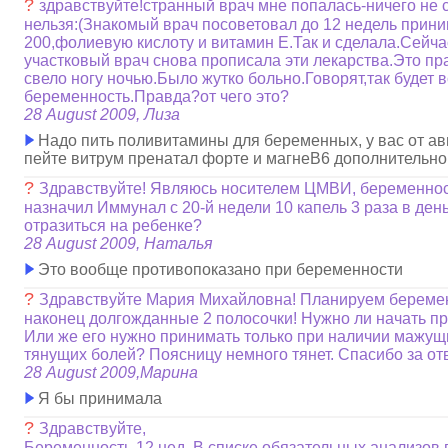
?
здравствуйте!странный врач мне попалась-ничего не с
нельзя:(Знакомый врач посоветовал до 12 недель прин
200,фолиевую кислоту и витамин Е.Так и сделала.Сейча
участковый врач снова прописала эти лекарства.Это п
свело ногу ночью.Было жутко больно.Говорят,так будет 
беременность.Правда?от чего это?
28 August 2009, Лиза
Надо пить поливитамины для беременных, у вас от ав
пейте витрум пренатал форте и магнеВ6 дополнительно
?
Здравствуйте! Являюсь носителем ЦМВИ, беременност
назначил Иммунал с 20-й недели 10 капель 3 раза в день
отразиться на ребенке?
28 August 2009, Наталья
Это вообще противопоказано при беременности
?
Здравствуйте Мария Михайловна! Планируем беременн
наконец долгожданные 2 полосочки! Нужно ли начать 
Или же его нужно принимать только при наличии мажущ
тянущих болей? Поясницу немного тянет. Спасибо за от
28 August 2009,Марина
Я бы принимала
?
Здравствуйте,
Беременность 12 нед. В списке обязательных анализов п