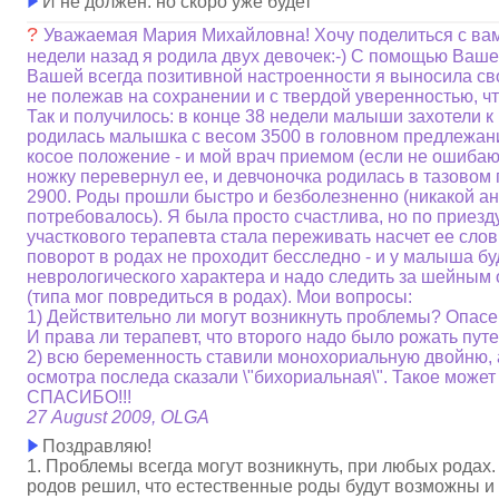
И не должен. но скоро уже будет
?
Уважаемая Мария Михайловна! Хочу поделиться с вам
недели назад я родила двух девочек:-) С помощью Ваше
Вашей всегда позитивной настроенности я выносила сво
не полежав на сохранении и с твердой уверенностью, чт
Так и получилось: в конце 38 недели малыши захотели к
родилась малышка с весом 3500 в головном предлежани
косое положение - и мой врач приемом (если не ошибаю
ножку перевернул ее, и девчоночка родилась в тазовом
2900. Роды прошли быстро и безболезненно (никакой ан
потребовалось). Я была просто счастлива, но по приез
участкового терапевта стала переживать насчет ее слов 
поворот в родах не проходит бесследно - и у малыша б
неврологического характера и надо следить за шейным
(типа мог повредиться в родах). Мои вопросы:
1) Действительно ли могут возникнуть проблемы? Опасе
И права ли терапевт, что второго надо было рожать путе
2) всю беременность ставили монохориальную двойню, 
осмотра последа сказали \"бихориальная\". Такое может
СПАСИБО!!!
27 August 2009, OLGA
Поздравляю!
1. Проблемы всегда могут возникнуть, при любых родах.
родов решил, что естественные роды будут возможны и 