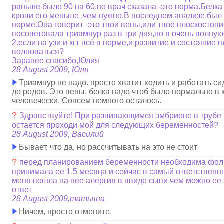
раньше было 90 на 60.но врач сказала -это норма.Белка 
крови его меньше ,чем нужно.В последнем анализе был 
норме.Она говорит -это твои вены,или твоё плоскостоп
посоветовала триампур раз в три дня,но я очень волную
2.если на узи и кгт всё в норме,и развитие и состояние 
волноваться?
Заранее спасибо,Юлия
28 August 2009, Юля
Триампур не надо. просто хватит ходить и работать си
до родов. Это вены. белка надо чтоб было нормально в 
человечески. Совсем немного осталось.
?
Здравствуйте! При развивающимся эмбрионе в трубе 
остается проходи мой для следующих беременностей?
28 August 2009, Василий
Бывает, что да, но рассчитывать на это не стоит
?
перед планированием беременности необходима фол
принимала ее 1.5 месяца и сейчас в самый ответственн
меня пошла на нее алергия в ввиде сыпи чем можно ее 
ответ
28 August 2009,татьяна
Ничем, просто отмените.