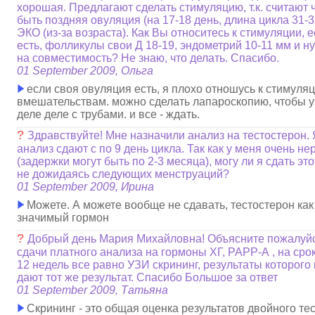
хорошая. Предлагают сделать стимуляцию, т.к. считают 
быть поздняя овуляция (на 17-18 день, длина цикла 31-3
ЭКО (из-за возраста). Как Вы относитесь к стимуляции, 
есть, фолликулы свои Д 18-19, эндометрий 10-11 мм и н
на совместимость? Не знаю, что делать. Спасибо.
01 September 2009, Ольга
если своя овуляция есть, я плохо отношусь к стимуля
вмешательствам. можно сделать лапароскопию, чтобы уз
деле деле с трубами. и все - ждать.
?
Здравствуйте! Мне назначили анализ на тестостерон. Я
анализ сдают с по 9 день цикла. Так как у меня очень н
(задержки могут быть по 2-3 месяца), могу ли я сдать эт
не дожидаясь следующих менструаций?
01 September 2009, Ирина
Можете. А можете вообще не сдавать, тестостерон ка
значимый гормон
?
Добрый день Мария Михайловна! Объясните пожалуйс
сдачи платного анализа на гормоны ХГ, РАРР-А , на срок
12 недель все равно УЗИ скрининг, результаты которого
дают тот же результат. Спасибо Большое за ответ
01 September 2009, Татьяна
Скрининг - это общая оценка результатов двойного тест