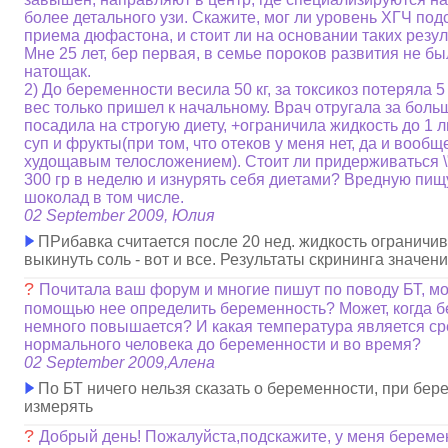
более детального узи. Скажите, мог ли уровень ХГЧ под
приема дюфастона, и стоит ли на основании таких резул
Мне 25 лет, бер первая, в семье пороков развития не б
натощак.
2) До беременности весила 50 кг, за токсикоз потеряла 5
вес только пришел к начальному. Врач отругала за боль
посадила на строгую диету, +ограничила жидкость до 1 л
суп и фрукты(при том, что отеков у меня нет, да и вооб
худощавым телосложением). Стоит ли придерживаться \
300 гр в неделю и изнурять себя диетами? Вредную пищ
шоколад в том числе.
02 September 2009, Юлия
ПРибавка считается после 20 нед. жидкость ограничив
выкинуть соль - вот и все. Результаты скрининга значен
?
Почитала ваш форум и многие пишут по поводу БТ, мо
помощью нее определить беременность? Может, когда 
немного повышается? И какая температура является ср
нормального человека до беременности и во время?
02 September 2009,Алена
По БТ ничего нельзя сказать о беременности, при бер
измерять
?
Добрый день! Пожалуйста,подскажите, у меня беремен