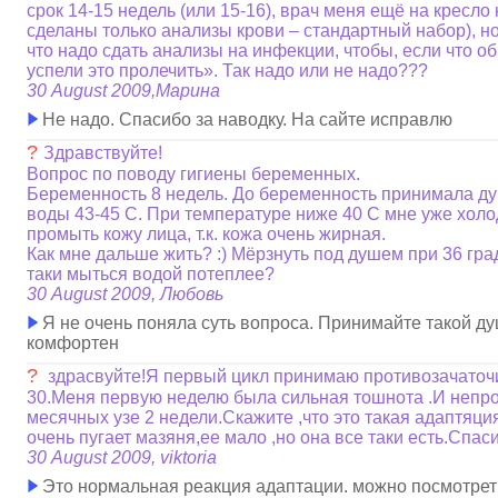
срок 14-15 недель (или 15-16), врач меня ещё на кресло
сделаны только анализы крови – стандартный набор), но
что надо сдать анализы на инфекции, чтобы, если что о
успели это пролечить». Так надо или не надо???
30 August 2009,Марина
Не надо. Спасибо за наводку. На сайте исправлю
?
Здравствуйте!
Вопрос по поводу гигиены беременных.
Беременность 8 недель. До беременность принимала д
воды 43-45 С. При температуре ниже 40 С мне уже холо
промыть кожу лица, т.к. кожа очень жирная.
Как мне дальше жить? :) Мёрзнуть под душем при 36 гра
таки мыться водой потеплее?
30 August 2009, Любовь
Я не очень поняла суть вопроса. Принимайте такой ду
комфортен
?
здрасвуйте!Я первый цикл принимаю противозачаточиы
30.Меня первую неделю была сильная тошнота .И непр
месячных узе 2 недели.Скажите ,что это такая адаптяци
очень пугает мазяня,ее мало ,но она все таки есть.Спас
30 August 2009, viktoria
Это нормальная реакция адаптации. можно посмотреть 