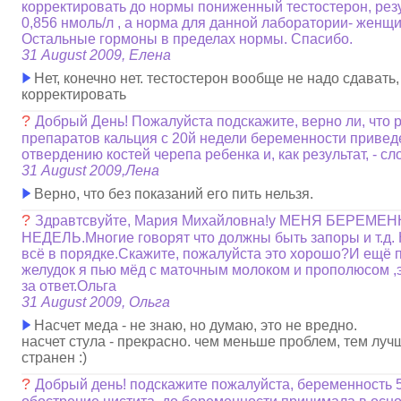
корректировать до нормы пониженный тестостерон, резу
0,856 нмоль/л , а норма для данной лаборатории- женщи
Остальные гормоны в пределах нормы. Спасибо.
31 August 2009, Елена
Нет, конечно нет. тестостерон вообще не надо сдавать,
корректировать
?
Добрый День! Пожалуйста подскажите, верно ли, что
препаратов кальция с 20й недели беременности приведе
отвердению костей черепа ребенка и, как результат, - 
31 August 2009,Лена
Верно, что без показаний его пить нельзя.
?
Здравтсвуйте, Мария Михайловна!у МЕНЯ БЕРЕМЕН
НЕДЕЛЬ.Многие говорят что должны быть запоры и т.д. 
всё в порядке.Скажите, пожалуйста это хорошо?И ещё 
желудок я пью мёд с маточным молоком и прополюсом 
за ответ.Ольга
31 August 2009, Ольга
Насчет меда - не знаю, но думаю, это не вредно.
насчет стула - прекрасно. чем меньше проблем, тем луч
странен :)
?
Добрый день! подскажите пожалуйста, беременность 5