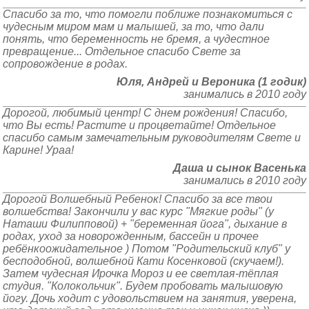
Спасибо за то, что помогли поближе познакомиться с
чудесным миром мам и малышей, за то, что дали
понять, что беременность не бремя, а чудестное
превращение... Отдельное спасибо Свете за
сопровождение в родах.
Юля, Андрей и Вероника (1 годик)
занимались в 2010 году
Дорогой, любимый центр! С днем рождения! Спасибо,
что Вы есть! Растите и процветайте! Отдельное
спасибо самым замечательным руководителям Свете и
Карине! Ураа!
Даша и сынок Васенька
занимались в 2010 году
Дорогой Волшебный Ребенок! Спасибо за все твои
волшебства! Закончили у вас курс "Мягкие роды" (у
Наташи Филипповой) + "беременная йога", дыхание в
родах, уход за новорожденным, бассейн и прочее
ребёнкоожидательное ) Потом "Родительский клуб" у
бесподобной, волшебной Кати Косенковой (скучаем!).
Затем чудесная Ирочка Мороз и ее светлая-тёплая
студия. "Колокольчик". Будем пробовать малышовую
йогу. Дочь ходит с удовольствием на занятия, уверена,