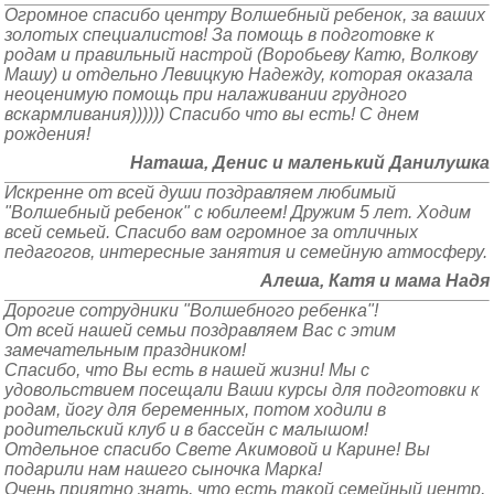
Огромное спасибо центру Волшебный ребенок, за ваших
золотых специалистов! За помощь в подготовке к
родам и правильный настрой (Воробьеву Катю, Волкову
Машу) и отдельно Левицкую Надежду, которая оказала
неоценимую помощь при налаживании грудного
вскармливания)))))) Спасибо что вы есть! С днем
рождения!
Наташа, Денис и маленький Данилушка
Искренне от всей души поздравляем любимый
"Волшебный ребенок" с юбилеем! Дружим 5 лет. Ходим
всей семьей. Спасибо вам огромное за отличных
педагогов, интересные занятия и семейную атмосферу.
Алеша, Катя и мама Надя
Дорогие сотрудники "Волшебного ребенка"!
От всей нашей семьи поздравляем Вас с этим
замечательным праздником!
Спасибо, что Вы есть в нашей жизни! Мы с
удовольствием посещали Ваши курсы для подготовки к
родам, йогу для беременных, потом ходили в
родительский клуб и в бассейн с малышом!
Отдельное спасибо Свете Акимовой и Карине! Вы
подарили нам нашего сыночка Марка!
Очень приятно знать, что есть такой семейный центр,