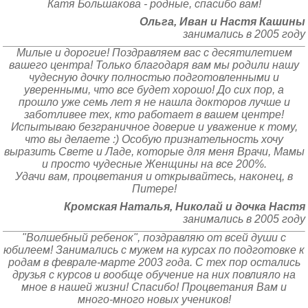
Катя Большакова - родные, спасибо вам!
Ольга, Иван и Настя Кашины
занимались в 2005 году
Милые и дорогие! Поздравляем вас с десятилетием
вашего центра! Только благодаря вам мы родили нашу
чудесную дочку полностью подготовленными и
уверенными, что все будет хорошо! До сих пор, а
прошло уже семь лет я не нашла докторов лучше и
заботливее тех, кто работает в вашем центре!
Испытываю безграничное доверие и уважение к тому,
что вы делаете :) Особую признательность хочу
выразить Свете и Ладе, которые для меня Врачи, Мамы
и просто чудесные Женщины на все 200%.
Удачи вам, процветания и открывайтесь, наконец, в
Питере!
Кромская Наталья, Николай и дочка Настя
занимались в 2005 году
"Волшебный ребенок", поздравляю от всей души с
юбилеем! Занимались с мужем на курсах по подготовке к
родам в феврале-марте 2003 года. С тех пор остались
друзья с курсов и вообще обучение на них повлияло на
мное в нашей жизни! Спасибо! Процветания Вам и
много-много новых учеников!