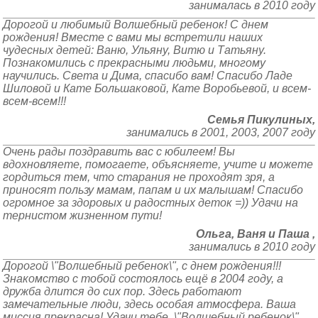
занималась в 2010 году
Дорогой и любимый Волшебный ребенок! С днем
рождения! Вместе с вами мы встретили наших
чудесных детей: Ваню, Ульяну, Витю и Татьяну.
Познакомились с прекрасными людьми, многому
научились. Света и Дима, спасибо вам! Спасибо Ладе
Шиловой и Кате Большаковой, Кате Воробьевой, и всем-
всем-всем!!!
Семья Пикулиных,
занимались в 2001, 2003, 2007 году
Очень рады поздравить вас с юбилеем! Вы
вдохновляете, помогаете, объясняете, учите и можете
гордиться тем, что старания не проходят зря, а
приносят пользу мамам, папам и их малышам! Спасибо
огромное за здоровых и радостных деток =)) Удачи на
тернистом жизненном пути!
Ольга, Ваня и Паша ,
занимались в 2010 году
Дорогой \"Волшебный ребенок\", с днем рождения!!!
Знакомство с тобой состоялось ещё в 2004 году, а
дружба длится до сих пор. Здесь работают
замечательные люди, здесь особая атмосфера. Ваша
миссия прекрасна! Удачи тебе, \"Волшебный ребенок\",