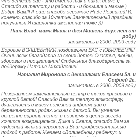
что детский сад - это именно так и никак иначе ))
Спасибо за теплоту и радости - и большие и малые )
Добра Вам!!! А еще спасибо огромное Наде Левицкой! И,
конечно, спасибо за 10-летие! Замечательный праздник
получился! И шарлотка именинная тоже )))
Папа Влад, мама Маша и фея Мишель двух лет от
роду)
занимались в 2006, 2009 году
Дорогие ВОЛШЕБНИКИ поздравляем ВАС с ЮБИЛЕЕМ!!!!!
Очень всем благодарна за своих деток! Счастья, любви,
здоровья и процветания! Отдельная благодарность за
поддержку Наташе Михайлович!
Наталия Миронова с детишками Елисеем 5л. и
Софией 2г.
занимались в 2006, 2009 году
Поздравляем замечательный центр с такой красивой и
круглой датой! Спасибо Вам за теплую атмосферу,
душевность и массу полезной информации о
беременности, родах, жизни с деткой. Вы умеете
искренне дарить тепло, и поэтому в центр всегда
хочется возвращаться. Дима и Света, спасибо Вам за
чудесный чуткий персонал и Ваш профессиональный
подход к работе! Желаем «Волшебному ребенку» и