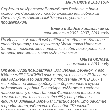
занимались в 2010 году
Сердечно поздравляем Волшебного Ребёнка с днем
рождения! Огромное спасибо главным волшебникам -
Свете и Диме Акимовым! Здоровья, успехов и
процветания!
Елена и Вадим Каравайкины,
занималась в 2003, 2007, 2011 году
Поздравляю "Волшебный ребёнок" с юбилеем! Большое
спасибо центру и инструктору Михайлович Наталье.
Занятия помогли мне поверить в себя, легко родить и
понять, что малыш- это чудо и счастье..
Ольга Орлова,
занималась в 2011 году
От всей души поздравляем "Волшебный ребенок" с его
Юбилеем!!!! СПАСИБО вам за то, что вы есть!!! Желаем
вам дальнейшего развития и процветания :)) В 2007 г.
мы ходили на аквааэробику для беременных и курсы
подготовки к родам. Благодаре поддержке и заботе
нашего инстуктора Наташи Филипповой (низкий ей
земной покрол и всех-всех благ!!!) у нас родилась
любимая доченька Варечка! Спасибо всем, кто работал
и продолжает работать в бассейне "Юность":