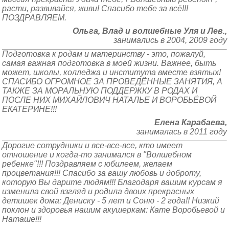
расти, развивайся, живи! Спасибо тебе за всё!!!
ПОЗДРАВЛЯЕМ.
Ольга, Влад и волшебные Уля и Лев.,
занимались в 2004, 2009 году
Подготовка к родам и материнству - это, пожалуй,
самая важная подготовка в моей жизни. Важнее, быть
может, школы, колледжа и института вместе взятых!
СПАСИБО ОГРОМНОЕ ЗА ПРОВЕДЁННЫЕ ЗАНЯТИЯ, А
ТАКЖЕ ЗА МОРАЛЬНУЮ ПОДДЕРЖКУ В РОДАХ И
ПОСЛЕ НИХ МИХАЙЛОВИЧ НАТАЛЬЕ И ВОРОБЬЁВОЙ
ЕКАТЕРИНЕ!!!
Елена Карабаева,
занималась в 2011 году
Дорогие сотрудники и все-все-все, кто имеет
отношение и когда-то занимался в "Волшебном
ребенке"!!! Поздравляем с юбилеем, желаем
процветания!!! Спасибо за вашу любовь и доброту,
которую Вы дарите людям!!! Благодаря вашим курсам я
изменила свой взгляд и родила двоих прекрасных
детишек дома: Дениску - 5 лет и Соню - 2 года!! Низкий
поклон и здоровья нашим акушеркам: Кате Воробьевой и
Наташе!!!