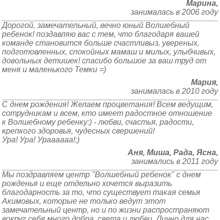
Марина,
занималась в 2006 году
Дорогой, замечательный, вечно юный Волшебный
ребенок! поздавляю вас с тем, что благодаря вашей
команде становится больше счастливыз, увереных,
подготовленных, спокойных мамаш и милых, улыбчивых,
довольных детишек! спасибо большое за ваш труд от
меня и маленького Темки =)
Мария,
занималась в 2010 году
С днем рождения! Желаем процветания! Всем ведущим,
сотрудникам и всем, кто имеет радостное отношение
к Волшебному ребенку:) - любви, счастья, радости,
крепкого здоровья, чудесных свершений!
Ура! Ура! Ураааааа!:)
Аня, Миша, Рада, Ясна,
занимались в 2011 году
Мы поздравляем центр "Волшебный ребенок" с днем
рожденья и еще отдельно хочется выразить
благодарность за то, что существует такая семья
Акимовых, которые не только ведут этот
замечательный центр, но и по жизни распространяют
вокруг себя много добра, света и любви. Лично для нас