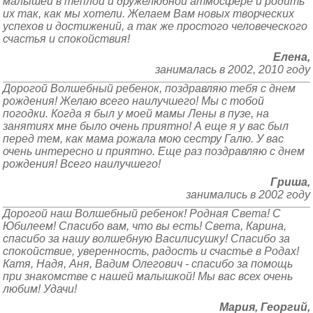
малышей в теплой и дружелюбной атмосфере и родить
их так, как мы хотели. Желаем Вам новых творческих
успехов и достижений, а так же простого человеческого
счастья и спокойствия!
Елена,
занималась в 2002, 2010 году
Дорогой Волшебный ребенок, поздравляю тебя с днем
рождения! Желаю всего наилучшего! Мы с тобой
погодки. Когда я был у моей мамы Лены в пузе, на
занятиях мне было очень приятно! А еще я у вас был
перед тем, как мама рожала мою сестру Галю. У вас
очень интересно и приятно. Еще раз поздравляю с днем
рождения! Всего наилучшего!
Гриша,
занимались в 2002 году
Дорогой наш Волшебный ребенок! Родная Света! С
Юбилеем! Спасибо вам, что вы есть! Света, Карина,
спасибо за нашу волшебную Василисушку! Спасибо за
спокойствие, уверенность, радость и счастье в Родах!
Катя, Надя, Аня, Вадим Олегович - спасибо за помощь
при знакомстве с нашей малышкой! Мы вас всех очень
любим! Удачи!
Мария, Георгий,