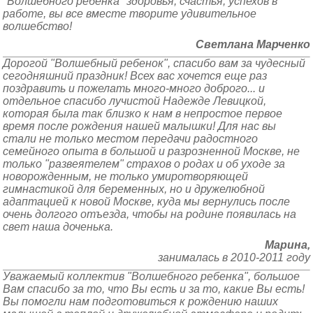
"Волшебного ребенка" здоровья, счастья, успехов в
работе, вы все вместе творите удивительное
волшебство!
Светлана Марченко
Дорогой "Волшебный ребенок", спасибо вам за чудесный
сегодняшний праздник! Всех вас хочется еще раз
поздравить и пожелать много-много доброго... и
отдельное спасибо лучистой Надежде Левицкой,
которая была так близко к нам в непростое первое
время после рождения нашей малышки! Для нас вы
стали не только местом передачи радостного
семейного опыта в большой и разрозненной Москве, не
только "развеятелем" страхов о родах и об уходе за
новорожденным, не только умиротворяющей
гимнастикой для беременных, но и дружелюбной
адаптацией к новой Москве, куда мы вернулись после
очень долгого отъезда, чтобы на родине появилась на
свет наша доченька.
Марина,
занималась в 2010-2011 году
Уважаемый коллектив "Волшебного ребенка", большое
Вам спасибо за то, что Вы есть и за то, какие Вы есть!
Вы помогли нам подготовиться к рождению наших