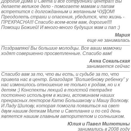
Дорогие Дима и Света и все сотрудники центра!!! Вы
делаете великое дело - помогаете мамам и папам
встретится с долгожданным и желанным ЧУДОМ!
Преодолеть страхи и опасения, убедится, что жизнь -
ПРЕКРАСНА!!! Спасибо всем-всем вам, дорогие!!!!
Помощи Божией! И много-много будущих мам и пап :)
Мария
еще не занималась
Поздравляю! Вы большие молодцы. Все ваши мамочки
ходят совершенно просветленные. Спасибо вам!
Анна Сокальская
занимается сейчас
Спасибо вам за то, что вы есть, и судьбе за то, что
привела нас в центр. Благодаря "Волшебному ребенку" у
нас изменилось отношение не только к родам, но и к
детям :) Конспекты лекций в толстой тетрадке
постоянно используем в жизни, вспоминаем наших
прекрасных лекторов Катю Большакову и Машу Волкову.
И Ладу Шилову, которая помогла появиться на свет
двум нашим деткам Мите и Светланке и по сей день
является нашим главным авторитетом и солнышком.
Юлия и Павел Милютины
занимались в 2008 году