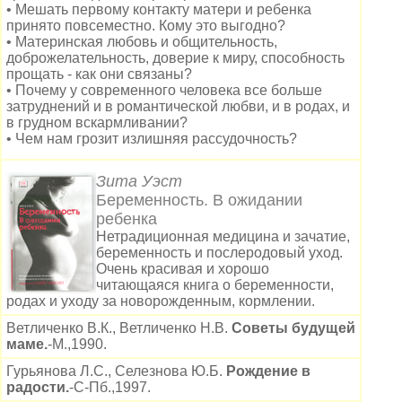
• Мешать первому контакту матери и ребенка
принято повсеместно. Кому это выгодно?
• Материнская любовь и общительность,
доброжелательность, доверие к миру, способность
прощать - как они связаны?
• Почему у современного человека все больше
затруднений и в романтической любви, и в родах, и
в грудном вскармливании?
• Чем нам грозит излишняя рассудочность?
Зита Уэст
Беременность. В ожидании
ребенка
Нетрадиционная медицина и зачатие,
беременность и послеродовый уход.
Очень красивая и хорошо
читающаяся книга о беременности,
родах и уходу за новорожденным, кормлении.
Ветличенко В.К., Ветличенко Н.В.
Советы будущей
маме.
-М.,1990.
Гурьянова Л.С., Селезнова Ю.Б.
Рождение в
радости.
-С-Пб.,1997.