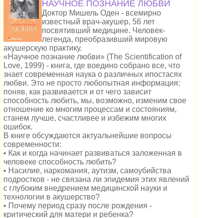
НАУЧНОЕ ПОЗНАНИЕ ЛЮБВИ
Доктор Мишель Оден - всемирно
известный врач-акушер, 56 лет
посвятивший медицине. Человек-
легенда, преобразивший мировую
акушерскую практику.
«Научное познание любви» (The Scientification of
Love, 1999) - книга, где воедино собрано все, что
знает современная наука о различных ипостасях
любви. Это не просто любопытная информация:
поняв, как развивается и от чего зависит
способность любить, мы, возможно, изменим свое
отношение ко многим процессам и состояниям,
станем лучше, счастливее и избежим многих
ошибок.
В книге обсуждаются актуальнейшие вопросы
современности:
• Как и когда начинает развиваться заложенная в
человеке способность любить?
• Насилие, наркомания, аутизм, самоубийства
подростков - не связана ли эпидемия этих явлений
с глубоким внедрением медицинской науки и
технологии в акушерство?
• Почему период сразу после рождения -
критический для матери и ребенка?