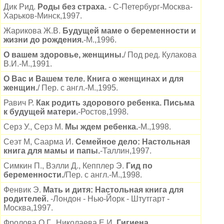
Дик Рид.
Роды без страха.
- С-Петербург-Москва-
Харьков-Минск,1997.
Жарикова Ж.В.
Будущей маме о беременности и
жизни до рождения.
-М.,1996.
О вашем здоровье, женщины.
/ Под ред. Кулакова
В.И.-М.,1991.
О Вас и Вашем теле. Книга о женщинах и для
женщин.
/ Пер. с англ.-М.,1995.
Равич Р.
Как родить здорового ребенка. Письма
к будущей матери.
-Ростов,1998.
Серз У., Серз М.
Мы ждем ребенка.
-М.,1998.
Сеэт М, Саарма И.
Семейное дело: Настольная
книга для мамы и папы.
-Таллин,1997.
Симкин П., Вэлли Д., Кепплер Э.
Гид по
беременности.
/Пер. с англ.-М.,1998.
Фенвик Э.
Мать и дитя: Настольная книга для
родителей.
-Лондон - Нью-Йорк - Штутгарт -
Москва,1997.
Фролова О.Г., Николаева Е.И.
Гигиена